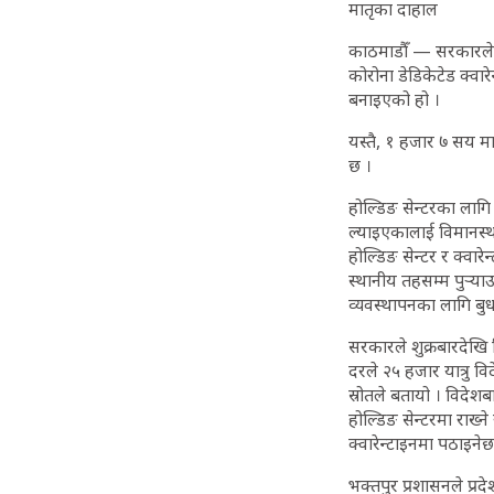
मातृका दाहाल
काठमाडौँ — सरकारले वि
कोरोना डेडिकेटेड क्वार
बनाइएको हो ।
यस्तै, १ हजार ७ सय मा
छ ।
होल्डिङ सेन्टरका लागि
ल्याइएकालाई विमानस्थल
होल्डिङ सेन्टर र क्वा
स्थानीय तहसम्म पुर्‍या
व्यवस्थापनका लागि बु
सरकारले शुक्रबारदेखि 
दरले २५ हजार यात्रु व
स्रोतले बतायो । विदे
होल्डिङ सेन्टरमा राख्न
क्वारेन्टाइनमा पठाइनेछ
भक्तपुर प्रशासनले प्रद