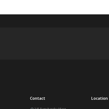
Contact
Location
345 Ramchandra Marg,