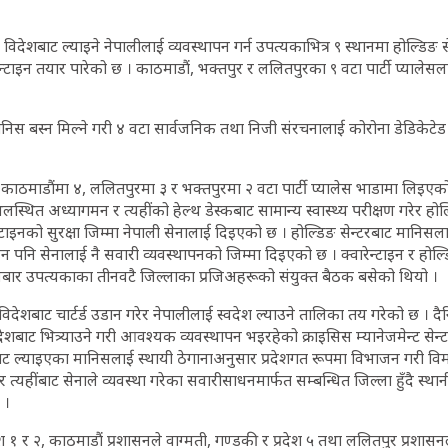
देशबाट ल्याइने नेपालीलाई व्यवस्थापन गर्न उपत्यकाभित्र ९ स्थानमा होल्डिङ से
ेन्टाइन तयार पारेको छ । काठमाडौं, भक्तपुर र ललितपुरका ९ वटा पार्टी प्यालेसल
निस बस्न मिल्ने गरी ४ वटा सार्वजनिक तथा निजी संरचनालाई कोरोना डेडिकेटेड
 काठमाडौंमा ४, ललितपुरमा ३ र भक्तपुरमा २ वटा पार्टी प्यालेस भाडामा लिइएक
स्थित अध्यागमन र त्यहींको हेल्थ डेस्कबाट सामान्य स्वास्थ्य परीक्षण गरेर होल
रेन्टाइनको सुरक्षा जिम्मा नेपाली सेनालाई दिइएको छ । होल्डिङ सेन्टरबाट मानिस
उन पनि सेनालाई नै सवारी व्यवस्थापनको जिम्मा दिइएको छ । क्वारेन्टाइन र होल्ड
धबार उपत्यकाका तीनवटै जिल्लाका प्रजिअहरूको संयुक्त बैठक बसेको थियो ।
विदेशबाट चार्टर्ड उडान गरेर नेपालीलाई स्वदेश ल्याउने तालिका तय गरेको छ ।
िदेशबाट भित्र्याउने गरी आवश्यक व्यवस्थापन भइरहेको क्राइसिस म्यानेजमेन्ट से
शबाट ल्याइएका मानिसलाई स्थायी ठेगानाअनुसार प्रदेशगत रूपमा विभाजन गरी वि
े र त्यहींबाट सेनाले व्यवस्था गरेका सवारीसाधनमार्फत सम्बन्धित जिल्ला हुँदै स्
 ।
ेश १ र २, काठमाडौं प्रशासनले वाग्मती, गण्डकी र प्रदेश ५ तथा ललितपुर प्रशासन