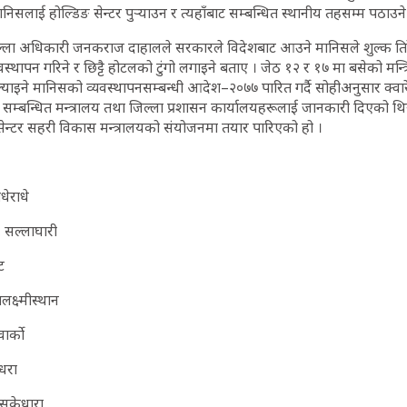
ानिसलाई होल्डिङ सेन्टर पुर्‍याउन र त्यहाँबाट सम्बन्धित स्थानीय तहसम्म पठाउने
िल्ला अधिकारी जनकराज दाहालले सरकारले विदेशबाट आउने मानिसले शुल्क तिर
स्थापन गरिने र छिट्टै होटलको टुंगो लगाइने बताए । जेठ १२ र १७ मा बसेको मन्त
याइने मानिसको व्यवस्थापनसम्बन्धी आदेश–२०७७ पारित गर्दै सोहीअनुसार क्वा
गर्न सम्बन्धित मन्त्रालय तथा जिल्ला प्रशासन कार्यालयहरूलाई जानकारी दिएको
ङ सेन्टर सहरी विकास मन्त्रालयको संयोजनमा तयार पारिएको हो ।
ाधेराधे
स, सल्लाघारी
ट
ालक्ष्मीस्थान
वार्को
्धरा
 सुकेधारा