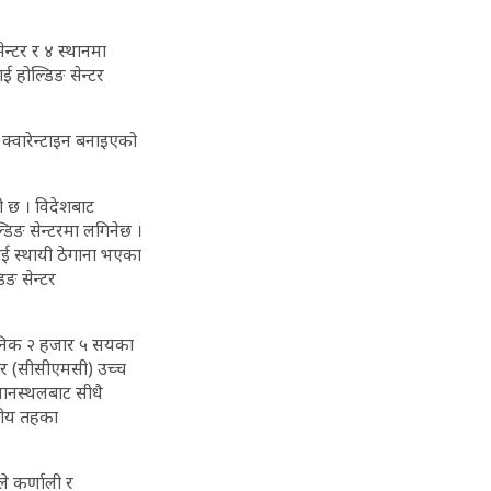
न्टर र ४ स्थानमा
ाई होल्डिङ सेन्टर
 क्वारेन्टाइन बनाइएको
ो छ । विदेशबाट
्डिङ सेन्टरमा लगिनेछ ।
लाई स्थायी ठेगाना भएका
िङ सेन्टर
 दैनिक २ हजार ५ सयका
न्टर (सीसीएमसी) उच्च
मानस्थलबाट सीधै
थानीय तहका
ले कर्णाली र