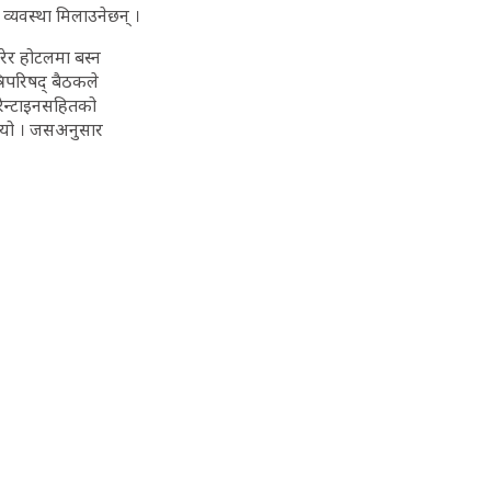
 व्यवस्था मिलाउनेछन् ।
ेर होटलमा बस्न
्रिपरिषद् बैठकले
रेन्टाइनसहितको
 थियो । जसअनुसार