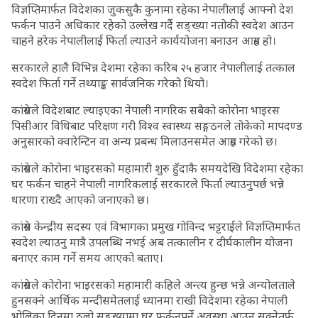
विज्ञप्तिमार्फत विदेशका जुकसुकै कुनामा रहेका नेपालीलाई आफ्नो देश
फर्कन पाउने अधिकार रहेको उल्लेख गर्दै सङ्ख्या नतोकी स्वदेश आउन
चाहने हरेक नेपालीलाई फिर्ता ल्याउने कार्ययोजना बनाउन आग्रह हो।
सरकारले हालै विभिन्न देशमा रहेका करिब २५ हजार नेपालीलाई तत्काल
स्वदेश फिर्ता गर्ने तथ्याङ्क सार्वजनिक गरेको थियो।
कांग्रेसले विदेशबाट ल्याइएका नेपाली नागरिक सबैको कोरोना भाइरस
पिसीआर विधिबाट परिक्षण गरी विश्व स्वास्थ्य सङ्गठनले तोकेको मापदण्ड
अनुसारको क्वारेन्टिन वा अन्य प्रबन्ध मिलाउनसमेत आग्रह गरेको छ।
कांग्रेसले कोरोना भाइरसको महामारी शुरु हुँदाकै समयदेखि विदेशमा रहेका
घर फर्कन चाहने नेपाली नागरिकलाई सरकारले फिर्ता ल्याउनुपर्छ भन्ने
धारणा राख्दै आएको जनाएको छ।
कांग्रेस केन्द्रीय सदस्य एवं विभागका प्रमुख गोविन्द भट्टराईले विज्ञप्तिमार्फत
स्वदेश ल्याउनु मात्रै उपलब्धि नभई अब तत्कालीन र दीर्घकालीन योजना
बनाएर काम गर्ने समय आएको बताए।
कांग्रेसले कोरोना भाइरसको महामारी कहिले अन्त्य हुन्छ भन्ने अन्योलताले
हुनसक्ने आर्थिक मन्दीसमेतलाई ध्यानमा राखी विदेशमा रहेका नेपाली
भोलिका दिनमा ठूलो सङ्ख्यामा घर फर्कनुपर्ने अवस्था आउन सक्नेतर्फ