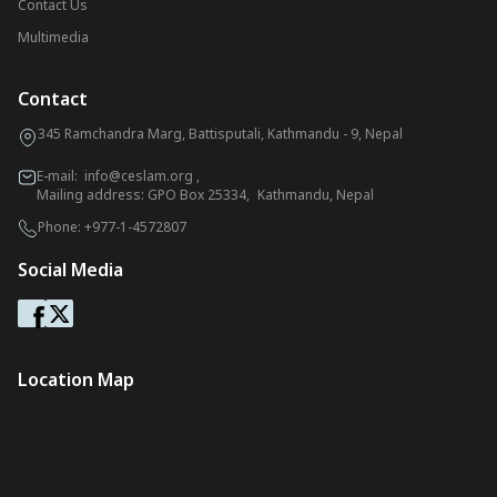
Contact Us
Multimedia
Contact
345 Ramchandra Marg, Battisputali, Kathmandu - 9, Nepal
E-mail:
info@ceslam.org
,
Mailing address: GPO Box 25334, Kathmandu, Nepal
Phone:
+977-1-4572807
Social Media
Location Map