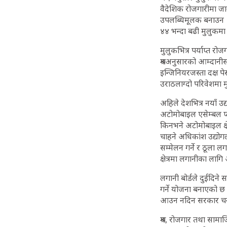
वैदेशिक रोजगारीमा जाने
उपलब्धिमूलक बनाउन १० 
४४ भन्दा बढी मुलुकमा 
मुलुकभित्र पर्याप्त र
श्रमअनुसारको आम्दानीसम
इन्जिनियरजस्ता दक्ष 
उराठलाग्दो परिवेशमा मु
अहिले देशभित्र नयाँ उ
अटोमोबाइल एसेम्बल प्
किनभने अटोमोबाइल क्षेत
चाहने अधिकांश उद्योगल
सम्मेलन गर्ने र ठूला 
क्षेत्रमा लगानीका लागि 
लगानी बोर्डले दुईदिने
गर्ने योजना बनाएको छ 
आउन नदिन सरकार चनाख
श्रम, रोजगार तथा सामा