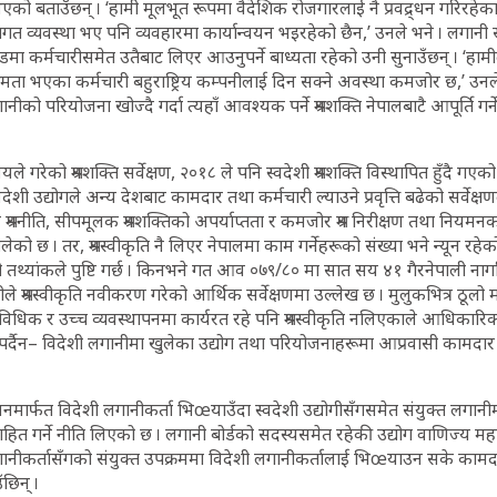
बताउँछन् । ‘हामी मूलभूत रूपमा वैदेशिक रोजगारलाई नै प्रवद्र्धन गरिरहेका छ
ीतिगत व्यवस्था भए पनि व्यवहारमा कार्यान्वयन भइरहेको छैन,’ उनले भने । लगानी 
 कर्मचारीसमेत उतैबाट लिएर आउनुपर्ने बाध्यता रहेको उनी सुनाउँछन् । ‘हामी
 क्षमता भएका कर्मचारी बहुराष्ट्रिय कम्पनीलाई दिन सक्ने अवस्था कमजोर छ,’ उनल
ीको परियोजना खोज्दै गर्दा त्यहाँ आवश्यक पर्ने श्रमशक्ति नेपालबाटै आपूर्ति गर्न
ालयले गरेको श्रमशक्ति सर्वेक्षण, २०१८ ले पनि स्वदेशी श्रमशक्ति विस्थापित हुँदै गए
देशी उद्योगले अन्य देशबाट कामदार तथा कर्मचारी ल्याउने प्रवृत्ति बढेको सर्वेक्
श्रमनीति, सीपमूलक श्रमशक्तिको अपर्याप्तता र कमजोर श्रम निरीक्षण तथा नियमनक
लेको छ । तर, श्रमस्वीकृति नै लिएर नेपालमा काम गर्नेहरूको संख्या भने न्यून रहेक
थ्यांकले पुष्टि गर्छ । किनभने गत आव ०७९/८० मा सात सय ४१ गैरनेपाली नागरिक
े श्रमस्वीकृति नवीकरण गरेको आर्थिक सर्वेक्षणमा उल्लेख छ । मुलुकभित्र ठूलो म
विधिक र उच्च व्यवस्थापनमा कार्यरत रहे पनि श्रमस्वीकृति नलिएकाले आधिकारिक 
पर्दैन– विदेशी लगानीमा खुलेका उद्योग तथा परियोजनाहरूमा आप्रवासी कामदार
नमार्फत विदेशी लगानीकर्ता भिœयाउँदा स्वदेशी उद्योगीसँगसमेत संयुक्त लगान
ित गर्ने नीति लिएको छ । लगानी बोर्डको सदस्यसमेत रहेकी उद्योग वाणिज्य महास
गानीकर्तासँगको संयुक्त उपक्रममा विदेशी लगानीकर्तालाई भिœयाउन सके कामद
ँछिन् ।