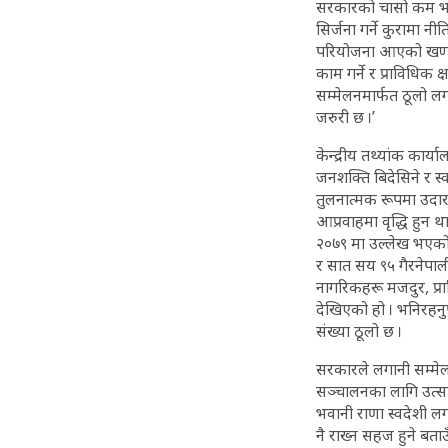
सरकारको चासो कम भएको 
सिर्जना गर्ने कुरामा न
परियोजना आएको खण्डमा
काम गर्ने र प्राविधिक
सम्मेलनमार्फत ठूलो लगान
जरुरी छ ।’
केन्द्रीय तथ्यांक कार्य
जनशक्ति बिदेसिने र स्व
तुलनात्मक रूपमा उदार 
आप्रवाहमा वृद्धि हुन था
२०७९ मा उल्लेख भएको त
र सात सय ९५ गैरनेपालील
नागरिकहरू मजदुर, प्रा
देखिएको हो । भनिरहनु
संख्या ठूलो छ ।
सरकारले लगानी सम्मेल
सञ्चालनका लागि उत्साह
भवानी राणा स्वदेशी ल
नै राख्न सहज हुने बताउ