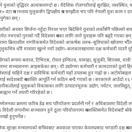
 युवाको वृद्धिदर अत्यासलाग्दो छ । वैदेशिक रोजगारीलाई सुरक्षित, व्यवस्थित, 
वटा श्रम गन्तव्य मुलुकसँग द्विपक्षीय श्रम सम्झौता भए पनि नेपाली युवा काम
पुगेका छन् ।
ोजगारीको अवसर सिर्जना नहुँदा निराश भएर बिदेसिने युवाको लर्कोसँगै पछिल्लो स
ेत नभएको गुनासो गर्दै विदेशमा श्रमका लागि जाने युवाहरू पनि बढ्दै गएका छन् ।
पेसामा क्रियाशील नागरिकसमेत विदेशको आकर्षक तलब–सुविधाको खोजमा भौँतार
लुकभित्र थोरै मात्रामा खुल्ने नयाँ उद्योग–कलकारखानामा दक्ष कर्मचारी पाउनै म
द्योगको रूपमा बजाज, टिभिएस, रोयल इन्फिल्ड, यामाहा, सुजुकी, सिएक्स, यात्री 
लान्ट सञ्चालनमा आइसकेका छन् । यी उद्योगमा कर्मचारी र कामदारको ठूलो हिस
्रलाई चाहिने दक्ष र प्राविधिक कर्मचारी यहाँ उपलब्ध हुन गाह्रो छ । अटोमोबाइ
ाई स्वदेशबाटै श्रमशक्ति आपूर्ति गर्न कठिन बन्दै गएको छ । सरकारले आउँदो १
लगानीकर्तालाई मुलुकको विकासका लागि उत्पादनमूलक उद्योग, पर्यटन, जलविद्युत्,
आह्वान गर्ने तयारी गरिरहेको छ ।
 सम्मेलनका क्रममा करिब डेढ सय परियोजना प्रदर्शनी गर्ने र अधिकांशमा विदेशी ल
। विदेशी लगानीमा सञ्चालन हुने ठूला परियोजनामा श्रमशक्तिसमेत विदेशबाटै बो
ो हुनुपर्नेछ ।
जिक सुरक्षा मन्त्रालयको सचिवबाट अवकाश पाएका केवलप्रसाद भण्डारी दक्ष श्रमश