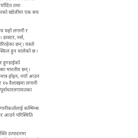
मर्यादित तथा
 र दामको खोजीमा एक सय
मय यहाँ लगानी र
 डाक्टर, नर्स,
िरहेका छन् । यस्तो
ुस्किल हुन थालेको छ ।
र हुण्डाईको
्सा भारतीय छन् ।
ल मात्र होइन, नयाँ आउन
६ र १७ वैशाखमा लगानी
 पूर्वाधारलगायतका
गानीकर्तालाई कन्भिन्स
केर आउने परिस्थिति
क्ति उत्पादनमा