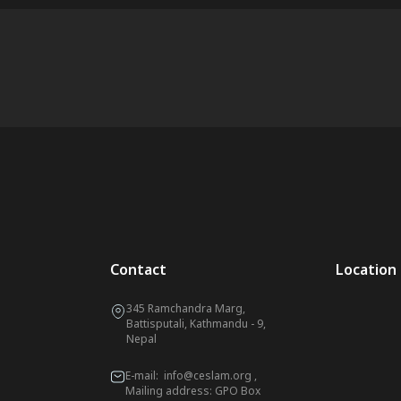
Contact
Location
345 Ramchandra Marg,
Battisputali, Kathmandu - 9,
Nepal
E-mail:
info@ceslam.org
,
Mailing address: GPO Box