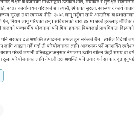
ी बनाउँदै सक्षम श्रम बजारको माध्यमद्वारा उत्पादनशील, मर्यादित र सुरक्षित रोजगारीमा स
ीति, २०७१ कार्यान्वयन गरिएको छ । त्यस्तै, श्रमिकको सुरक्षा, स्वास्थ्य र कार्य वात
वसायजन्य सुरक्षा तथा स्वास्थ्य नीति, २०७६ लागू गर्नुका साथै आन्तरिक श्रम प्रशासनला
बन्धी ऐन, नियम लागू गरिएका छन् । संविधानको धारा ३४ मा श्रमको हकलाई मौलिक
े हालको पञ्चवर्षीय योजनामा पनि श्रमिक हकका विषयलाई प्राथमिकता दिइएको
 पनि सरकार दक्ष श्रमशक्ति उत्पादनमा सफल हुन सकेको छैन । त्यसैले विदेशी लगा
लागि आह्वान गर्दै गर्दा ती परियोजनाका लागि आवश्यक पर्ने जनशक्ति स्वदेशबाटै
ैशाखमा गरेको लगानी प्रतिबद्धताअनुसार नेपालमा उद्योग खोल्न केही समय वा वर्ष ल
ठूला परियोजनाका लागि नेपाली दक्ष श्रमशक्ति पनि तयार गर्न सरकार दृढ हुनुपर्छ