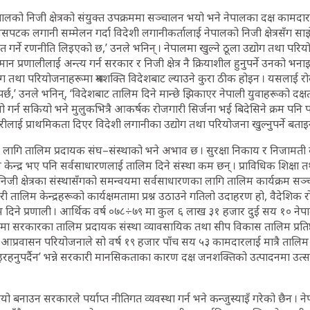
ालको निजी क्षेत्रको संयुक्त उपक्रममा सञ्चालन भयो भने नेपालका दक्ष कामदार 
 यसपटक लगानी सम्मेलन गर्दा विदेशी लगानीकर्तालाई नेपालको निजी क्षेत्रसँग स
हित गर्ने रणनीति लिइएको छ,’ उनले भनिन् । नेपालमा खुल्ने ठूला उद्योग तथा पर
वर्तमान प्रणालीलाई अन्त्य गर्न सरकार र निजी क्षेत्र नै क्रियाशील हुनुपर्ने उनको भन
योग तथा परियोजनाहरूमा श्रमशक्ति विदेशबाट ल्याउने कुरा ठीक होइन । यसलाई रोक
र्छ,’ उनले भनिन्, ‘विदेशबाट तालिम दिने मान्छे झिकाएर नेपाली युवाहरूको दक्षत
। यसो गर्न सकियो भने मुलुकभित्रै आकर्षक रोजगारी सिर्जना भई बिदेसिने क्रम पनि 
ीलाई प्राथमिकता दिएर विदेशी लगानीका उद्योग तथा परियोजना खुल्नुपर्ने बताइन
नका लागि तालिम प्रदायक संघ–संस्थाको भने अभाव छ । सुरक्षा निकाय र निजामती
ेन्द्र भए पनि सर्वसाधारणलाई तालिम दिने संस्था कम छन् । प्राविधिक शिक्षा
निजी क्षेत्रका संस्थासँगको समन्वयमा सर्वसाधारणका लागि तालिम कार्यक्रम सञ्
री तालिम केन्द्रहरूको कार्यक्षमतामा प्रश्न उठाउने गतिलो उदाहरण हो, वैदेशिक 
म दिने प्रणाली । आर्थिक वर्ष ०७८÷७९ मा कुल ६ लाख ३१ हजार दुई सय १० नेप
ामा सरकारका तालिम प्रदायक संस्था व्यावसायिक तथा सीप विकास तालिम प्रतिष
क्षित आप्रवासन परियोजनाले सो वर्ष १९ हजार पाँच सय ५३ कामदारलाई मात्रै तालिम 
दिइरहनुपर्दैन’ भन्ने सरकारी मानसिकताका कारण दक्ष जनशक्तिको उत्पादनमा
यो बनाउन सरकारले पर्याप्त नीतिगत व्यवस्था गर्न भने कन्जुस्याइँ गरेको छैन । 