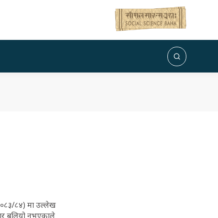
०–०८३/८४) मा उल्लेख
 बजार बलियो नभएकाले