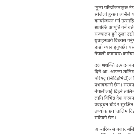
‘ठूला परियोजनाहरू नेप
सजिलो हुन्छ । त्यसैले
कार्यान्वयन गर्न उत्सा
श्रमशक्ति आपूर्ति गर्ने 
सञ्चालन हुने ठूला उद्
युवाहरूको विकास गर्नुप
हाम्रो ध्यान हुनुपर्छ 
नेपाली कामदार/कर्मचार
दक्ष श्रमशक्ति उत्पाद
दिने आ–आफ्ना तालिम क
परिषद् (सिटिइभिटी)ले 
प्रभावकारी छैन । सरका
नेपालीलाई दिइने तालि
लागि विभिन्न देश गएक
प्रवद्र्धन बोर्ड र सुर
तथ्यांक छ । ‘तालिम 
सकेको छैन ।
आन्तरिक श्रम बजार बलि