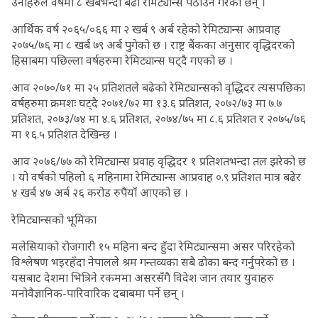
उनीहरुले वर्षमा ८ खर्बभन्दा बढी रेमिट्यान्स पठाउने गरेका छन् ।
आर्थिक वर्ष २०६५/०६६ मा २ खर्ब ९ अर्ब रहेको रेमिट्यान्स आप्रवाह
२०७५/७६ मा ८ खर्ब ७९ अर्ब पुगेको छ । राष्ट्र बैंकका अनुसार वृद्धिदरको
हिसाबमा पछिल्ला वर्षहरुमा रेमिट्यान्स घट्दै गएको छ ।
आव २०७०/७१ मा २५ प्रतिशतले बढेको रेमिट्यान्सको वृद्धिदर त्यसपछिका
वर्षहरुमा क्रमशः घट्दै २०७१/७२ मा १३.६ प्रतिशत, २०७२/७३ मा ७.७
प्रतिशत, २०७३/७४ मा ४.६ प्रतिशत, २०७४/७५ मा ८.६ प्रतिशत र २०७५/७६
मा १६.५ प्रतिशत देखिन्छ ।
आव २०७६/७७ को रेमिट्यान्स प्रवाह वृद्धिदर १ प्रतिशतभन्दा तल झरेको छ
। यो वर्षको पहिलो ६ महिनामा रेमिट्यान्स आप्रवाह ०.९ प्रतिशत मात्र बढेर
४ खर्ब ४७ अर्ब २६ करोड रुपैयाँ आएको छ ।
रेमिट्यान्सको भूमिका
मलेसियाको रोजगारी १५ महिना बन्द हुँदा रेमिट्यान्समा असर परिरहेको
विश्लेषण भइरहँदा नेपालले श्रम गन्तव्यका सबै ढोका बन्द गर्नुपरेको छ ।
यसबाट देशमा भित्रिने रकममा असरसँगै विदेश जान तयार युवाहरु
मनोवैज्ञानिक-पारिवारिक दबाबमा पर्ने छन् ।