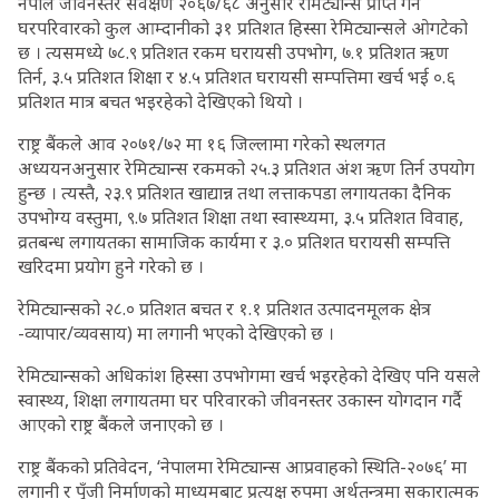
नेपाल जीवनस्तर सर्वेक्षण २०६७/६८ अनुसार रेमिट्यान्स प्राप्त गर्ने
घरपरिवारको कुल आम्दानीको ३१ प्रतिशत हिस्सा रेमिट्यान्सले ओगटेको
छ । त्यसमध्ये ७८.९ प्रतिशत रकम घरायसी उपभोग, ७.१ प्रतिशत ऋण
तिर्न, ३.५ प्रतिशत शिक्षा र ४.५ प्रतिशत घरायसी सम्पत्तिमा खर्च भई ०.६
प्रतिशत मात्र बचत भइरहेको देखिएको थियो ।
राष्ट्र बैंकले आव २०७१/७२ मा १६ जिल्लामा गरेको स्थलगत
अध्ययनअनुसार रेमिट्यान्स रकमको २५.३ प्रतिशत अंश ऋण तिर्न उपयोग
हुन्छ । त्यस्तै, २३.९ प्रतिशत खाद्यान्न तथा लत्ताकपडा लगायतका दैनिक
उपभोग्य वस्तुमा, ९.७ प्रतिशत शिक्षा तथा स्वास्थ्यमा, ३.५ प्रतिशत विवाह,
व्रतबन्ध लगायतका सामाजिक कार्यमा र ३.० प्रतिशत घरायसी सम्पत्ति
खरिदमा प्रयोग हुने गरेको छ ।
रेमिट्यान्सको २८.० प्रतिशत बचत र १.१ प्रतिशत उत्पादनमूलक क्षेत्र
-व्यापार/व्यवसाय) मा लगानी भएको देखिएको छ ।
रेमिट्यान्सको अधिकांश हिस्सा उपभोगमा खर्च भइरहेको देखिए पनि यसले
स्वास्थ्य, शिक्षा लगायतमा घर परिवारको जीवनस्तर उकास्न योगदान गर्दै
आएको राष्ट्र बैंकले जनाएको छ ।
राष्ट्र बैंकको प्रतिवेदन, ‘नेपालमा रेमिट्यान्स आप्रवाहको स्थिति-२०७६’ मा
लगानी र पुँजी निर्माणको माध्यमबाट प्रत्यक्ष रुपमा अर्थतन्त्रमा सकारात्मक