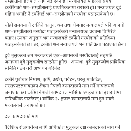
सम्झौतामा छलफल अघि बढाएको छ । मन्त्रालयले पछिल्लो समय
टर्कीसँगको श्रम–सम्झौतालाई प्राथमिकतामा राखेको हो । मन्त्रालयले दुई
महिनाअगाडि नै टर्कीलाई श्रम–सम्झौताको मस्यौदा पठाइसकेको छ ।
सोही समयमा नै टर्कीको कानुन, श्रम तथा रोजगार मन्त्रालयले पनि आफ्नो
श्रम–सम्झौताको मस्यौदा पठाइसकेको मन्त्रालयका प्रवक्ता घिमिरेले
बताए । उनका अनुसार श्रम मन्त्रालयले टर्कीको मस्यौदाको प्रतिक्रिया
पठाइसकेको छ । तर, टर्कीको श्रम मन्त्रालयले भने प्रतिक्रिया पठाएको छैन ।
दुवै मुलुकका श्रम मन्त्रालयले एक–आपसको मस्यौदालाई सहमति
जनाएमा दुवै मुलुकबीच सम्झौता हुनेछ । अन्यथा, दुवै मुलुकबीच प्राविधिक
समिति गठन गरी अध्ययन गरिनेछ ।
टर्कीले पूर्वाधार निर्माण, कृषि, उद्योग, पर्यटन, घरेलु मार्केटिङ,
सरसफाइलगायतका क्षेत्रमा नेपाली कामदारको माग गर्ने मन्त्रालयले
जनाएको छ । टर्कीमा नेपाली कामदारले मासिक ५० हजारको हराहारीमा
पारिश्रमिक पाउनेछन् । वार्षिक २० हजार कामदारको माग हुन सक्ने
मन्त्रालयले जनाएको छ ।
दक्ष कामदारको माग
वैदेशिक रोजगारीका लागि अधिकांश मुलुकले दक्ष कामदारको माग गर्ने