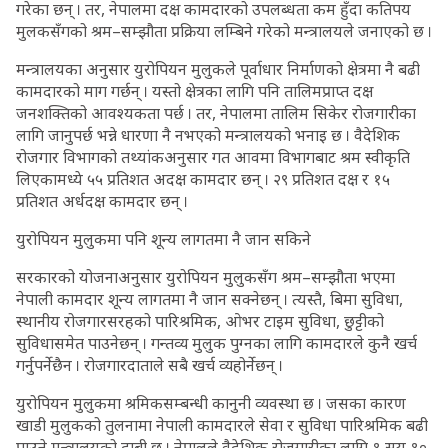
गरेका छन् । तर, नेपालमा दक्ष कामदारको उपलब्धता कम हुँदा कतिपय
मुलकसँगको श्रम–सम्झौता प्रक्रिया लम्बिने गरेको मन्त्रालयले जनाएको छ ।
मन्त्रालयका अनुसार युरोपियन मुलुकले पूर्वाधार निर्माणको क्षेत्रमा नै बढी
कामदारको माग गर्छन् । यस्तो क्षेत्रका लागि पनि तालिमप्राप्त दक्ष
जनशक्तिको आवश्यकता पर्छ । तर, नेपालमा तालिम सिकेर रोजगारीका
लागि जानुपर्छ भन्ने धारणा नै नभएको मन्त्रालयको भनाइ छ । वैदेशिक
रोजगार विभागको तथ्यांकअनुसार गत आवमा विभागबाट श्रम स्वीकृति
लिएकामध्ये ५५ प्रतिशत अदक्ष कामदार छन् । २९ प्रतिशत दक्ष र १५
प्रतिशत अर्धदक्ष कामदार छन् ।
युरोपियन मुलुकमा पनि शून्य लागतमा नै जान सकिने
सरकारको योजनाअनुसार युरोपियन मुलुकसँग श्रम–सम्झौता भएमा
नेपाली कामदार शून्य लागतमा नै जान सक्नेछन् । त्यस्तै, बिमा सुविधा,
स्थानीय रोजगारसरहको पारिश्रमिक, ओभर टाइम सुविधा, छुट्टीको
सुविधासमेत पाउनेछन् । गन्तव्य मुलुक पुग्नका लागि कामदारले कुनै खर्च
गर्नुपर्नेछैन । रोजगारदाताले सबै खर्च व्यहोर्नेछन् ।
युरोपियन मुलुकमा श्रमिकसम्बन्धी कानुनी व्यवस्था छ । जसका कारण
खाडी मुलुकको तुलनामा नेपाली कामदारले सेवा र सुविधा पारिश्रमिक बढी
पाउने मन्त्रालयको दाबी छ । नेपालले वैदेशिक रोजगारीका लागि १ सय १०