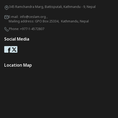
345 Ramchandra Marg, Battisputali, Kathmandu - 9, Nepal
E-mail:
info@ceslam.org
,
Mailing address: GPO Box 25334, Kathmandu, Nepal
Phone:
+977-1-4572807
Social Media
Location Map