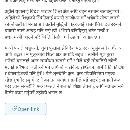
कार्यक्रमलाई सम्बोधन गर्दै उहाँले यस्तो बताउनुभएको हो ।
उहाँँले युवालाई विदेश पठाएर शिक्षा क्षेत्र अघि बढ्न नसक्ने बताउनुभयो ।
अहिलेको शिक्षाको स्थितिलाई कसरी सम्बोधन गर्ने भन्नेबारे सोच्न जरुरी
रहेको उहाँको भनाइ छ । उहाँले बुद्धिजीविहरुलाई राजनीतिक दलहरुको
चाकरी नगर्न आग्रह पनि गर्नुभयो । भिसी बनिदिनुस् भनेर मन्त्री र
प्रधानमन्त्री आउने परिस्थिति निर्माण गर्न उहाँको आग्रह छ ।
मन्त्री पन्तले भन्नुभयो, ‘युवा पुस्तालाई विदेश पठाएर न मुलुकको अर्थतन्त्र
अघि बढ्छ । न मुलुकको शिक्षा क्षेत्र अगाडि बढ्छ । त्यसैले मूल कुरा
भनेको यसलाई आज सम्बोधन कसरी गर्ने ? मैले यही मोडालिटी खोजेँ ।
मलाई सबैभन्दा बढी हेर्न मन लागेको चाइनिज, इण्डियन, अमेरिकी, ब्रिटिश
र बंगलादेशको पनि हेरेँ । मैले शुरुदेखि कुन–कुन मोडालिटीमा गएका
रहेछन् भनेर डकुमेण्ट नै बनाउन लगाएँ । हामीले यहँँ प्राइभेट लगानी बन्द
गरेर जान सक्छौँ ?’ मन्त्री पन्तले नेपालको शिक्षा क्षेत्रलाई अघि बढाउन सबै
मिलेर काम गर्नुपर्ने उहाँको भनाइ छ ।
Open link