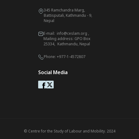
345 Ramchandra Marg,
Battisputali, Kathmandu - 9,
Nepal
E-mail:
info@ceslam.org
,
Mailing address: GPO Box
25334, Kathmandu, Nepal
Phone:
+977-1-4572807
Social Media
© Centre for the Study of Labour and Mobility. 2024