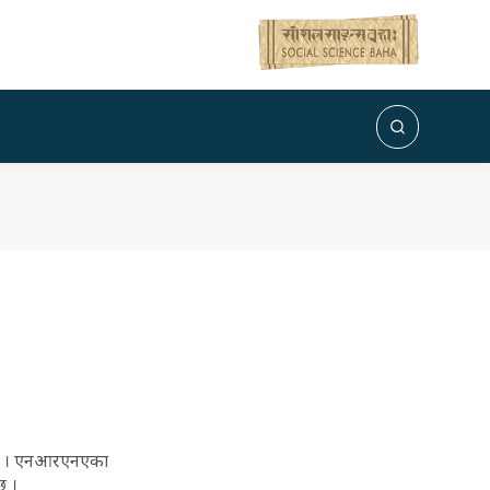
ो छु । एनआरएनएका
छ ।