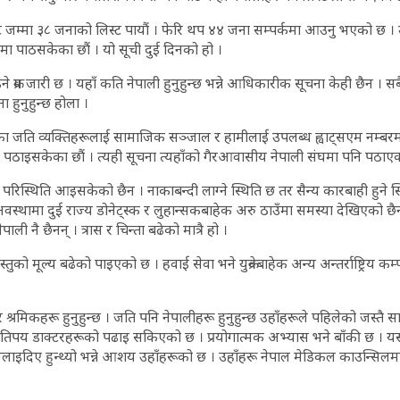
म्मा ३८ जनाको लिस्ट पायौं । फेरि थप ४४ जना सम्पर्कमा आउनु भएको छ । उ
रालयमा पाठसकेका छौं । यो सूची दुई दिनको हो ।
क्रम जारी छ । यहाँ कति नेपाली हुनुहुन्छ भन्ने आधिकारीक सूचना केही छैन । सबै
 हुनुहुन्छ होला ।
ा जति व्यक्तिहरूलाई सामाजिक सञ्जाल र हामीलाई उपलब्ध ह्वाट्सएम नम्बरम
पठाइसकेका छौं । त्यही सूचना त्यहाँको गैरआवासीय नेपाली संघमा पनि पठाएक
रो परिस्थिति आइसकेको छैन । नाकाबन्दी लाग्ने स्थिति छ तर सैन्य कारबाही हुने स्
स्थामा दुई राज्य डोनेट्स्क र लुहान्सकबाहेक अरु ठाउँमा समस्या देखिएको छै
ेपाली नै छैनन् । त्रास र चिन्ता बढेको मात्रै हो ।
तुको मूल्य बढेको पाइएको छ । हवाई सेवा भने युक्रेनबाहेक अन्य अन्तर्राष्ट्रिय कम
र्थी र श्रमिकहरू हुनुहुन्छ । जति पनि नेपालीहरू हुनुहुन्छ उहाँहरूले पहिलेको जस्तै 
तिपय डाक्टरहरूको पढाइ सकिएको छ । प्रयोगात्मक अभ्यास भने बाँकी छ । यस्
 मिलाइदिए हुन्थ्यो भन्ने आशय उहाँहरूको छ । उहाँहरू नेपाल मेडिकल काउन्सिलमा