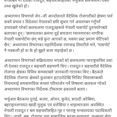
मंगलबार नौ देशका राजदूत, सहचारीसहितको भर्चुअल छलफलमा यस्तो
तथ्य खुलेको हो ।
अध्यागमन विभागले जेन–जी आन्दोलनले वैदेशिक रोजगारीको क्षेत्रमा पार्न
सक्ने प्रभाव र विदेशमा नेपालको छवि सुधार गर्न अवलम्बन गर्नुपर्ने
उपायबारे गरेको छलफलमा राजदूतहरूले नेपाली पासपोर्ट दुरुपयोगबारे
बताएका हुन् । ‘छलफलका क्रममा दुई सयजना म्यानमारका नागरिक
नेपाली पासपोर्टमा छन् भन्ने कुरा आएको छ, यसमा प्रस्ट प्रमाण भेटिएको
छैन,’ अध्यागमन विभागका महानिर्देशक रामचन्द्र तिवारीले भने, ‘पासपोर्ट
नै नक्कली हो वा के हो बुझ्ने काम भइरहेको छ ।
अध्यागमन विभागको सक्रियतामा भएको सो छलफलमा परराष्ट्रसचिव तथा
नौ देशका राजदूत र सहचारी सहभागी थिए । राजदूत र सहचारीले वैदेशिक
रोजगार क्षेत्रका विविध समस्याबारे जानकारी गराएका थिए । बैठकले
वैदेशिक रोजगार क्षेत्रको कुशासन हटाउनेदेखि भिजिट भिसासम्बन्धी
नियमलाई समसामयिक रूपमा परिमार्जन गर्ने विषयमा छलफल गरेको
अध्यागमन विभागका निर्देशक टीकाराम ढकालले बताए ।
भर्चुअल बैठकमा युएई, कतार, ओमन, कुवेत, साउदी अरेबिया,
बहराइनलगायत खाडी मुलुक एवं मलेसिया र थाइल्यान्डमा अवस्थित
नेपाली राजदूत र श्रम सहचारीसहित गृह र परराष्ट्र मन्त्रालयका पदाधिकारी
थिए । त्यस्तै, श्रम, रोजगार तथा सामाजिक सुरक्षा मन्त्रालय, कन्सुलर सेवा