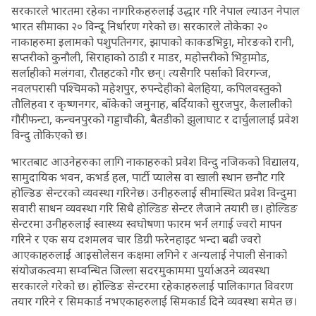
सरकारले भारतमा रहेका नागरिकहरुलाई उद्धार गरि नेपाल ल्याउन नेपाल
भारत सीमाका २० विन्दू निर्धारण गरेको छ। सरकारले तोकेका २०
नाकाहरुमा इलामको पशुपतिनगर, झापाको काकडभिट्टा, मोरङको रानी,
सप्तरीको कुनौली, सिराहाको ठाडी र माडर, महोत्तरीको भिट्टामोड,
सर्लाहीको मलंगवा, रौतहटको गौर छन्। त्यसैगरि पर्साको विरगन्ज,
नवलपरासी पश्चिमको महेशपुर, रुपन्देहीको बेलहिया, कपिलवस्तुको
तौलिहवा र कृष्णनगर, बाँकेको जमुनाह, बर्दियाको सुरजपुर, कैलालीको
गौरीफन्टा, कन्चनपुरको गड्डाचौकी, बैतडीको झुलाघाट र दार्चुलालाई प्रवेश
विन्दु तोकिएको छ।
भारतबाट आउनेहरुका लागि नाकाहरुको प्रवेश विन्दु नजिकको विद्यालय,
सामुदायिक भवन, कभर्ड हल, पार्टी प्यालेस वा खाली स्थान छनौट गरि
होल्डिङ सेन्टरको व्यवस्था गरिनेछ। उनीहरुलाई सीमास्थित प्रवेश विन्दुमा
सवारी साधन व्यवस्था गरि सिधै होल्डिङ सेन्टर लैजाने तयारी छ। होल्डिङ
सेन्टरमा उनीहरुलाई स्वास्थ्य स्वघोषणा फारम भर्न लगाई ज्वरो मापन
गरिने र एक सय दशमलव चार डिग्री फरेनहाइट भन्दा बढी ज्वरो
आएकाहरुलाई आइसोलेसन कक्षमा लगिने र अन्यलाई नेपाली सेनाको
संयोजकत्वमा सम्वन्धित जिल्ला सदरमुकाममा पुर्याअउने व्यवस्था
सरकारले गरेको छ। होल्डिङ सेन्टरमा रहेकाहरुलाई पालिकागत विवरण
तयार गरिने र सिमकार्ड नभएकाहरुलाई सिमकार्ड दिने व्यवस्था समेत छ।