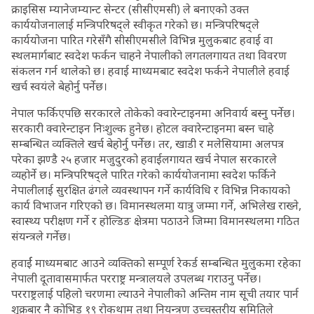
क्राइसिस म्यानेजम्यान्ट सेन्टर (सीसीएमसी) ले बनाएको उक्त
कार्ययोजनालाई मन्त्रिपरिषद्ले स्वीकृत गरेको छ। मन्त्रिपरिषद्ले
कार्ययोजना पारित गरेसँगै सीसीएमसीले विभिन्न मुलुकबाट हवाई वा
स्थलमार्गबाट स्वदेश फर्कन चाहने नेपालीको लगतलगायत तथा विवरण
संकलन गर्न थालेको छ। हवाई माध्यमबाट स्वदेश फर्कने नेपालीले हवाई
खर्च स्वयंले बेहोर्नु पर्नेछ।
नेपाल फर्किएपछि सरकारले तोकेको क्वारेन्टाइनमा अनिवार्य बस्नु पर्नेछ।
सरकारी क्वारेन्टाइन निःशुल्क हुनेछ। होटल क्वारेन्टाइनमा बस्न चाहे
सम्बन्धित व्यक्तिले खर्च बेहोर्नु पर्नेछ। तर, खाडी र मलेसियामा अलपत्र
परेका झण्डै २५ हजार मजुदुरको हवाईलगायत खर्च नेपाल सरकारले
व्यहोर्ने छ। मन्त्रिपरिषद्ले पारित गरेको कार्ययोजनामा स्वदेश फर्किने
नेपालीलाई सुरक्षित ढंगले व्यवस्थापन गर्ने कार्यविधि र विभिन्न निकायको
कार्य विभाजन गरिएको छ। विमानस्थलमा यात्रु जम्मा गर्ने, अभिलेख राख्ने,
स्वास्थ्य परीक्षण गर्ने र होल्डिङ क्षेत्रमा पठाउने जिम्मा विमानस्थलमा गठित
संयन्त्रले गर्नेछ।
हवार्ई माध्यमबाट आउने व्यक्तिको सम्पूर्ण रेकर्ड सम्बन्धित मुलुकमा रहेका
नेपाली दूतावासमार्फत परराष्ट्र मन्त्रालयले उपलब्ध गराउनु पर्नेछ।
परराष्ट्रलाई पहिलो चरणमा ल्याउने नेपालीको अन्तिम नाम सूची तयार पार्न
शुक्रबार नै कोभिड १९ रोकथाम तथा नियन्त्रण उच्चस्तरीय समितिले