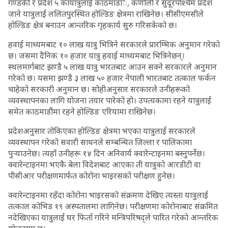
गण्डकी र प्रदेश ५ कायात्रुलाई काठमाडांै, कर्णाली र सुदूरपश्चिम प्रदेश
जाने यात्रुलाई ललितपुरस्थित होल्डिङ क्षेत्रमा राखिनेछ। सीसीएमसीले
होल्डिङ क्षेत्र बनाउन आन्तरिक गृहकार्य सुरु गरिसकेको छ।
हवाई माध्यमबाट १० लाख यात्रु भित्रिने सरकारले प्रारम्भिक अनुमान गरेको
छ। जसमा दैनिक १० हजार यात्रु हवाई माध्यमबाट भित्रिनेछन्।
स्थलमार्गबाट झण्डै ५ लाख यात्रु भारतबाट आउन सक्ने सरकारले अनुमान
गरेको छ। यसमा झण्डै ३ लाख ५० हजार नेपाली भारतबाट तत्काल फर्कन
चाहेको सरकारी अनुमान छ। सोहीअनुसार सरकारले उनीहरूको
व्यवस्थापनका लागि योजना तयार पारेको हो। उपत्यकामा रहने यात्रुलाई
समेत काठमाडौंमा रहने होल्डिङ एरियामा राखिनेछ।
प्रदेशअनुसार तोकिएका होल्डिङ क्षेत्रमा भएका यात्रुलाई सरकारले
व्यवस्थापन गरेको सवारी साधनले सम्बन्धित जिल्ला र पालिकामा
पुर्‍याउनेछ। त्यहाँ उनीहरू १४ दिन अनिवार्य क्वारेन्टाइनमा बस्नुपर्नेछ।
क्वारेन्टाइनमा भएकै बेला विदेशबाट आएका ती यात्रुको आरडीटी वा
पीसीआर परीक्षणमार्फत कोरोना भाइरसको परीक्षण हुनेछ।
क्वारेन्टाइनमा रहँदा कोरोना भाइरसको संक्रमण देखिए त्यस्ता यात्रुलाई
तत्काल कोभिड १९ अस्पतालमा लागिनेछ। परीक्षणमा कोरोनाबाट संक्रमित
नदेखिएका यात्रुलाई घर फिर्ता गरिने मन्त्रिपरिषद्ले पारित गरेको आन्तरिक