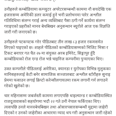
उनीहरुले कम्बोडियामा कम्प्युटर अपरेटरसम्बन्धी काममा नौ सयदेखि एक
हजारसम्म अमेरिकी डलर कमाई हुने भनी प्रलोभनमा पारेर अश्लील
गतिविधिमा संलग्न गराई अन्य व्यक्तिबाट पैसा ठगी गर्ने कार्यमा संलग्न
गराइएको प्रहरीको मानव बेचबिखन अनुसन्धान ब्यूरोले आज एक विज्ञप्ति
जारी गरी जनाएको छ।
उनीहरुले पटकपटक गरेर पीडितबाट तीन लाख ८३ हजार रकमसमेत
लिएको पाइएको छ। शाहले पीडितको कम्बोडियासम्मको भिजिट भिसा र
टिकट बनाएर गत चैत २७ मा संयुक्त अरब इमिरेट, सिङ्गापुर हुँदै
कम्बोडियाको रोज एन्ड रोज भन्ने चाइनिज कम्पनीमा पुर्‍याएका थिए।
उक्त कम्पनीले पीडितलाई अमेरिका, क्यानडा र युरोपका विभिन्न मुलुकका
मानिसहरुलाई केटी बनेर सामाजिक सञ्जालबाट अश्लील स्टोरीहरु सुनाइ
प्रेममा फसाउन लगाई क्रिप्टो करेन्सीलगायतमा रकम लगानी गर्न लगाउने
गरेको खुलेको छ।
चार महिनासम्म जबर्जस्ती काममा लगाएपछि थाइल्यान्ड र कम्बोडियास्थित
राजदूतावासको सहयोगमा भदौ २२ गते उनी नेपाल फर्किएका थिए।
त्यसपछि उनले मानवबेचबिखन तथा ओसारपसारसम्बन्धी मुद्दामा जाहेरी
दिएको र उनको जाहेरीका आधारमा म्याद थप गरी अनुसन्धान जारी रहेको