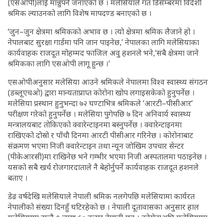
(एसओपी)लाई मान्नुपर्ने जनाएको छ । मलेसियाले गत डिसेम्बरमा विदेशी
श्रमिक ल्याउनको लागि विशेष मापदण्ड बनाएको छ ।
‘जुन–जुन क्षेत्रमा श्रमिकको अभाव छ । त्यो क्षेत्रमा श्रमिक लैजाने हो ।
नेपालबाट सुरक्षा गार्डमा पनि जान पाइनेछ,’ नेपालका लागि मलेसियाका
कार्यवाहक राजदूत मोहम्मद फाजिल अवु हशनले भने,‘सबै क्षेत्रमा जाने
श्रमिकका लागि एसओपी लागू हुन्छ ।’
एसओपीअनुसार मलेसिया आउने श्रमिकले नेपालमा विश्व स्वास्थ्य संगठन
(डब्लूएचओ) द्वारा मान्यताप्राप्त कोरोना खोप लगाइसकेको हुनुपर्नेछ ।
मलेसिया प्रस्थान हुनुभन्दा ७२ घण्टाभित्र श्रमिकले ‘आरटी–पीसीआर’
परीक्षण गरेको हुनुपर्नेछ । मलेसिया पुगेपछि ७ दिन अनिवार्य स्वास्थ्य
मन्त्रालयबाट तोकिएको क्वारेन्टाइनमा बस्नुपर्नेछ । क्वारेन्टाइनमा
राखिएको दोस्रो र पाँचौ दिनमा आरटी पीसीआर गरिनेछ । कोरोनाबाट
संक्रमण भएमा निजी क्वारेन्टाइन तथा न्यून जोखिम उपचार सेन्टर
(पीकेआरसी)मा राखिनेछ भने गम्भीर भएमा निजी अस्पतालमा पठाइनेछ ।
यसको सबै खर्च रोजगारदाताले नै बेहोर्नुपर्ने कार्यवाहक राजदूत हशनले
बताए ।
डेढ वर्षदेखि मलेसियाले नेपाली श्रमिक नलगेपछि मलेसियामा कार्यरत
नेपालीको संख्या दिनहुँ घटिरहेको छ । नेपाली दूतावासका अनुसार हाल