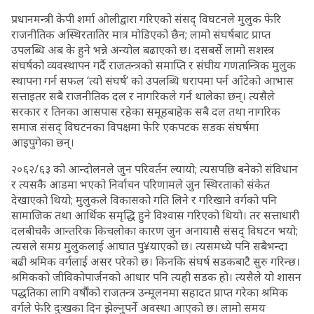
प्रधानमन्त्री केपी शर्मा ओलीद्वारा गरिएको संसद् विघटनले मुलुक फेरि
राजनीतिक अस्थिरतातिर मात्र मोडिएको छैन; लामो संघर्षबाट प्राप्त
उपलब्धि अब के हुने भन्ने अन्योल बढाएको छ। दसबर्से लामो सशस्त्र
संघर्षको व्यवस्थापन गर्दै राजतन्त्रको समाप्ति र संघीय गणतान्त्रिक मुलुक
स्थापना गर्न सफल ‘त्यो संघर्ष’ को उपलब्धि धरापमा पर्न आँटेको आभास
सत्ताइतर सबै राजनीतिक दल र नागरिकले गर्न थालेका छन्। त्यसैले
सरकार र तिनका आसपास रहेका समूहबाहेक सबै दल तथा नागरिक
समाज संसद् विघटनका विपक्षमा फेरि एकपटक सडक संघर्षमा
आइपुगेका छन्।
२०६२/६३ को आन्दोलनले जुन परिवर्तन ल्यायो; त्यसपछि बनेको संविधान
र त्यसकै आडमा भएको निर्वाचन परिणामले जुन स्थिरताको संकेत
देखाएको थियो; मुलुकले विकासको गति लिने र गरिखाने वर्गको पनि
सामाजिक तथा आर्थिक समृद्धि हुने विश्वास गरिएको थियो। तर सत्ताधारी
दलबीचकै आन्तरिक किचलोका कारण जुन अनायासै संसद् विघटन भयो;
त्यसले समग्र मुलुकलाई आघात पु¥याएको छ। त्यसमध्ये पनि सबैभन्दा
बढी श्रमिक वर्गलाई असर परेको छ। किनकि संघर्ष सडकबाटै सुरु गरिन्छ।
श्रमिकको जीविकोपार्जनको आधार पनि त्यही सडक हो। त्यसैले यो शासन
पद्धतिका लागि वर्षौंको राजतन्त्र उन्मूलनमा सहादत प्राप्त गरेका श्रमिक
वर्गले फेरि दुःखका दिन झेल्नुपर्ने अवस्था आएको छ। लामो समय