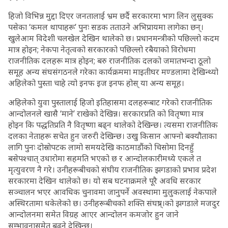
हिजो विभिन्न मुद्दा दिएर जनतालाई भ्रम छर्दै सरकारमा भाग लिन लुसुक्क
पसेका ‘कमल थापाहरू’ पुनः सडक तताउने अभिप्रायमा लागेका छन्।
खुलेआम विदेशी चलखेल देखिन थालेको छ। प्रधानमन्त्रीको पछिल्लो कदम
मात्र होइन; नेकपा नेतृत्वको सरकारको पछिल्लो रबैयाको विरोधमा
राजनीतिक दलहरू मात्र होइन; बरु राजनीतिक दलको जमातभन्दा ठूलो
समूह अन्य संघसंगठनले गरेका कार्यक्रममा माइतीघर मण्डलामा देखिन्थ्यो
अहिलेको पुस्ता चाहे त्यो इनफ इज इनफ होस् या अन्य समूह।
अहिलेको युवा पुस्तालाई हिजो इतिहासमा दलहरूबाट गरेको राजनीतिक
आन्दोलनले खासै ‘माने’ राखेको देखिन्न। सरकारप्रति को वितृष्णा मात्र
होइन कि पद्धतिप्रति नै वितृष्णा बढ्न थालेको देखिन्छ। त्यसमा राजनीतिक
दलका नेताहरू सचेत हुन जरुरी देखिन्छ। उखु किसान आफ्नो बक्यौताका
लागि पुनः दोस्रोपटक लामो समयदेखि काठमाडौंको चिसोमा दिनहुँ
बसेपश्चात् उधारोमा सहमति भएको छ र आन्दोलकारीमध्ये एकले त
मृत्युवरण नै गरे। उनीहरूबीचको संघीय राजनीतिक झगडाको प्रभाव प्रदेश
सरकारमा देखिन थालेको छ। यो सब घटनाक्रमले पूरै अवधि सरकार
सञ्चालन भएर आवधिक चुनावमा जानुपर्ने अवस्थामा मुलुकलाई नेकपाले
अस्थिरतामा धकेलेको छ। उनीहरूबीचको शक्ति संघष्र्।को झगडाले मजदुर
आन्दोलनमा समेत विग्रह आएर आन्दोलन कमजोर हुन जाने
सम्भावनासमेत बढ्ने देखिन्छ।