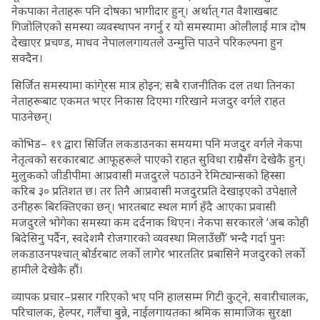
नेकपाका नेताहरू पनि दोषका भागीदार हुन्। अर्थात् गत वैशाखबाट
गिजोलिएको समस्या व्यवस्थापन नगर्नु र यो समस्यामा ओलीलाई मात्र दोष
देखाएर प्रचण्ड, माधव नेपाललगायतले उन्मुत्ति पाउने परिकल्पना हुन
सक्दैन।
सिर्जित समस्यामा कांगे्रस मात्र होइन; सबै राजनीतिक दल तथा तिनका
नेताहरूबाट एकमत भएर निकास दिएमा गरिखाने मजदुर वर्गले राहत
पाउनेछन्।
कोभिड– १९ द्वारा सिर्जित लकडाउनका समयमा पनि मजदुर वर्गले नेकपा
नेतृत्वको सरकारबाट आफूहरूले पाएको राहत सुविधा राम्रैसँग देखेकै हुन्।
मुलुकको जीडीपीमा आप्रवासी मजदुरले पठाउने रेमिट्यान्सको हिस्सा
करिब ३० प्रतिशत छ। तर तिनै आप्रवासी मजदुरप्रति देखाइएको उपेक्षाले
उनीहरू बिरक्तिएका छन्। भारतबाट स्थल मार्ग हँदै आएका प्रवासी
मजदुरले भोगेका समस्या कम दर्दनाक थिएन। नेकपा सरकारले ‘अब कोही
बिदेसिनु पर्दैन, स्वदेशमै रोजगारको व्यवस्था मिलाउँछौं’ भन्दै गर्दा पुनः
लकडाउनपश्चात् बोर्डरबाट लर्को लागेर भारततिर प्रबासिने मजदुरको लर्को
हामीले देखेकै हौं।
व्यापक प्रचार–प्रसार गरिएको भए पनि हालसम्म गिटी कुट्ने, सवारीचालक,
परिचालक, हेल्पर, गलैंचा बुन्ने, नाईलगायतका श्रमिक सामाजिक सुरक्षा