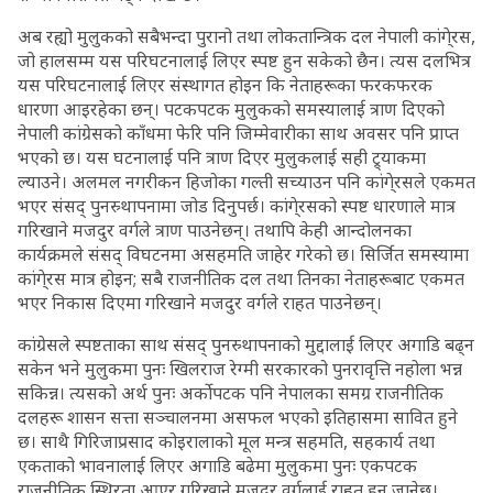
अब रह्यो मुलुकको सबैभन्दा पुरानो तथा लोकतान्त्रिक दल नेपाली कांगे्रस,
जो हालसम्म यस परिघटनालाई लिएर स्पष्ट हुन सकेको छैन। त्यस दलभित्र
यस परिघटनालाई लिएर संस्थागत होइन कि नेताहरूका फरकफरक
धारणा आइरहेका छन्। पटकपटक मुलुकको समस्यालाई त्राण दिएको
नेपाली कांग्रेसको काँधमा फेरि पनि जिम्मेवारीका साथ अवसर पनि प्राप्त
भएको छ। यस घटनालाई पनि त्राण दिएर मुलुकलाई सही ट्र्याकमा
ल्याउने। अलमल नगरीकन हिजोका गल्ती सच्याउन पनि कांगे्रसले एकमत
भएर संसद् पुनस्र्थापनामा जोड दिनुपर्छ। कांगे्रसको स्पष्ट धारणाले मात्र
गरिखाने मजदुर वर्गले त्राण पाउनेछन्। तथापि केही आन्दोलनका
कार्यक्रमले संसद् विघटनमा असहमति जाहेर गरेको छ। सिर्जित समस्यामा
कांगे्रस मात्र होइन; सबै राजनीतिक दल तथा तिनका नेताहरूबाट एकमत
भएर निकास दिएमा गरिखाने मजदुर वर्गले राहत पाउनेछन्।
कांग्रेसले स्पष्टताका साथ संसद् पुनस्र्थापनाको मुद्दालाई लिएर अगाडि बढ्न
सकेन भने मुलुकमा पुनः खिलराज रेग्मी सरकारको पुनरावृत्ति नहोला भन्न
सकिन्न। त्यसको अर्थ पुनः अर्कोपटक पनि नेपालका समग्र राजनीतिक
दलहरू शासन सत्ता सञ्चालनमा असफल भएको इतिहासमा सावित हुने
छ। साथै गिरिजाप्रसाद कोइरालाको मूल मन्त्र सहमति, सहकार्य तथा
एकताको भावनालाई लिएर अगाडि बढेमा मुलुकमा पुनः एकपटक
राजनीतिक स्थिरता आएर गरिखाने मजदुर वर्गलाई राहत हुन जानेछ।