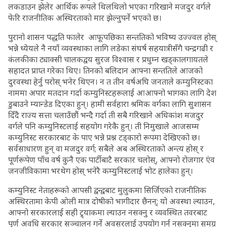
लकडाउन झेलेर आर्थिक रूपले थिलथिलो भएका गरिखाने मजदुर वर्गले
फेरि राजनीतिक अस्थिरताको मार झेल्नुपर्ने भएको छ।
पुरानो शासन पद्धति फालेर आफूपछिका सन्ततिको भविष्य उज्ज्वल होस्
भन्ने ध्येयले नै नयाँ व्यवस्थाका लागि लडेका संघर्ष सहयात्रीसँगै चन्द्रगढी र
कंलकीका ट्याक्सी चालकद्वय सुरज विश्वास र प्रधुम्न खड्कालगायतले
सहादत प्राप्त गरेका थिए। तिनको बलिदान आफ्ना सन्ततिले आजको
दुरवस्था हेर्नु परोस् भनेर थिएन। न त तीन वर्षअघि जनताले कम्युनिस्टका
नाममा अपार मतदान गर्दा कम्युनिस्टहरूलाई आआफ्नो भागका लागि देश
डुबाउने म्यान्डेड दिएका हुन्। हामी सर्वहारा श्रमिक वर्गका लागि सुशासन
दिँदै राज्य सत्ता चलाउँछौं भन्दै गर्दा ती सबै गरिखाने अधिकांश मजदुर
वर्गले पनि कम्युनिस्टलाई सहयोग गरेकै हुन्। ती निमुखाले आजसम्म
कम्युनिस्ट सरकारबाट के पाए भन्ने प्रश्न टड्कारो रूपमा देखिएको छ।
सर्वसाधारण हुन् वा मजदुर वर्ग; सबैले अब अस्थिरताको अन्त्य होस् र
पूर्णरूपेण पाँच वर्ष कुनै एक पार्टीबाटै सरकार चलोस्, आफ्नो रोजगार एंव
जनजीविकामा भरथेग होस् भनेरै कम्युनिस्टलाई भोट हालेका हुन्।
कम्युनिस्ट नेताहरूको आपसी द्वन्द्वबाट मुलुकमा सिर्जिएको राजनीतिक
अस्थिरतामा केपी ओली मात्र दोषीको भागीदार छैनन्; यो अवस्था ल्याउन,
आफ्नो सरकारलाई सही ट्र्याकमा ल्याउन नसक्नु र व्यवस्थित तवरबाट
पूर्ण अवधि सरकार सञ्चालन गर्ने अवसरलाई उपयोग गर्न नसक्नुमा समग्र