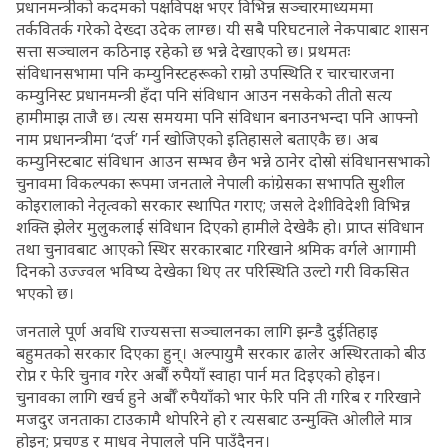
प्रधानमन्त्रीको कदमको पक्षविपक्ष भएर विभिन्न सञ्चारमाध्यममा
तर्कवितर्क गरेको देख्दा उदेक लाग्छ। यी सबै परिघटनाले नेकपाबाट शासन
सत्ता सञ्चालन कठिनाइ रहेको छ भन्ने देखाएको छ। प्रथमतः
संविधानसभामा पनि कम्युनिस्टहरूको राम्रो उपस्थिति र चारचारजना
कम्युनिस्ट प्रधानमन्त्री हँदा पनि संविधान आउन नसकेको तीतो सत्य
हामीमाझ ताजै छ। त्यस समयमा पनि संविधान बनाउनभन्दा पनि आफ्नो
नाम प्रधानन्त्रीमा ‘दर्ज’ गर्न खोजिएको इतिहासले बताएकै छ। अब
कम्युनिस्टबाट संविधान आउन सम्भव छैन भन्ने ठानेर दोस्रो संविधानसभाको
चुनावमा विकल्पका रूपमा जनताले नेपाली कांग्रेसका सभापति सुशील
कोइरालाको नेतृत्वको सरकार स्थापित गराए; जसले देशीविदेशी विभिन्न
शक्ति झेलेर मुलुकलाई संविधान दिएको हामीले देखेकै हो। प्राप्त संविधान
तथा चुनावबाट आएको स्थिर सरकारबाट गरिखाने श्रमिक वर्गले आगामी
दिनको उज्ज्वल भविष्य देखेका थिए तर परिस्थिति उल्टो गरी विकसित
भएको छ।
जनताले पूर्ण अवधि राज्यसत्ता सञ्चालनका लागि झन्डै दुईतिहाइ
बहुमतको सरकार दिएका हुन्। अल्पायुमै सरकार ढालेर अस्थिरताको बीउ
रोप्न र फेरि चुनाव गरेर अर्बौं रुपैयाँ स्वाहा पार्न मत दिइएको होइन।
चुनावका लागि खर्च हुने अर्बौँ रुपैयाँको भार फेरि पनि ती गरिब र गरिखाने
मजदुर जनताका टाउकामै थोपरिने हो र त्यसबाट उन्मुक्ति ओलीले मात्र
होइन; प्रचण्ड र माधव नेपालले पनि पाउँदैनन्।