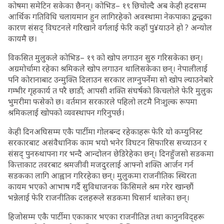
कोषमा समेटिन सकेका छैनन्। कोभिड– १९ छिचोल्दै अब केही हदसम्म
आर्थिक गतिविधि चलायमान हुन लागिरहेको अवस्थामा नेकपाका द्वन्द्वका
कारण संसद् विघटनले गरिखाने वर्गलाई फेरि कहाँ पु¥याउने हो ? अन्योल
कायमै छ।
विकसित मुलुकले कोभिड– १९ को खोप लगाउन सुरु गरिसकेका छन्।
अग्रमोर्चामा रहेका श्रमिकले खोप लगाउन थालिसकेका छन्। नेपालीलाई
पनि कोरानाबाट उन्मुक्ति दिलाउन सरकार लाग्नुपर्नेमा सो खोप ल्याउनेबारे
गम्भीर गृहकार्य त परै छाडौं; आपसी शक्ति संघर्षको किचलोले फेरि मुलुक
भुमरीमा फसेको छ। वर्तमान सरकारले पहिलो लटमै निःशुल्क रूपमा
श्रमिकलाई खोपको व्यवस्थापन गरिनुपर्छ।
केही दिनअघिसम्म एकै पार्टीमा गोलबन्द रहेकाहरू फेरि यो कम्युनिस्ट
सरकारबाट असंवैधानिक काम भयो भनेर विघटन सिफारिस सच्याउन र
संसद् पुनस्र्थापना गर भन्दै आन्दोलन छेडिरेहेका छन्। दिनहुँजसो सडकमा
कित्ताकाट तवरबाट श्रमजीवी मजदुरलाई आफ्नो शक्ति आर्जन गर्न
सडकका लागि आह्वान गरिरहेका छन्। मुलुकमा राजनीतिक स्थिरता
कायम भएको आभाष गर्दै सुविधाजनक किसिमले श्रम गरेर खान्छौं
भन्नेलाई फेरि राजनीतिक दलहरूले सडकमा घिसार्न थालेका छन्।
हिजोसम्म एकै पार्टीमा एकाकार भएका राजनीतिज्ञ तथा कानुनविद्हरू