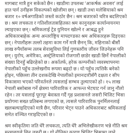
मागबाट मात्रै हुन सकेको छैन । खाडीमा उपलब्ध ‘आकर्षक अवसर’ लाई
हात पार्न उनीहरू विकल्पको खोजीमा छन् । खाडी तथा मलेसियाको श्रम
बजार १० वर्षअगाडिको जस्तो कठोर छैन । श्रम बजारको चरित्र बदलिएको
छ । श्रम लचकता र गतिशीलतासहितका श्रम कानुनहरू कार्यान्वयनमा
ल्याइएका छन् । श्रमिकलाई ट्रेड युनियन खोल्ने र आबद्ध हुने
अधिकारबाहेक अन्य अन्तर्राष्ट्रिय मापदण्डका श्रम अधिकारहरू दिइएका
छन् । नेपालीहरू तल्लो तहमा काम गर्ने मात्रै छैनन् कि, महिनाको बीसौं
लाख रुपैयाँसम्म तलब सेवासुविधा लिई गुणस्तरीय जीवन जिउनेहरू पनि
छन् । युरोप, अमेरिका, अस्ट्रेलियाको रोजगारी छाडेर खाडी छिर्ने नेपालीको
संख्या दिनहुँ बढिरहेको छ । अर्कातर्फ, हरेक कम्पनीको व्यवस्थापनमा
नेपालीको पहुँच उल्लेखनीय रूपमा बढ्दो छ । यो पहुँच त्यत्तिकै बनेको
होइन, पछिल्ला तीन दशकदेखि नेपालीको इमानदारीसँगै दक्षता र सीप
विकासमा भएको परिवर्तनले त्यसलाई सम्भव तुल्याएको हो । १५ लाख
नेपाली बसोबास गर्ने क्षेत्रमा पारिवारिक र आफन्त भेटघाट गर्न जानु नौलो
रहेन । तर यसलाई पूरापूर बेवास्ता गर्दै गृह प्रशासनले जसरी भिजिट भिसा
प्रयोगमा सख्त प्रतिबन्ध लगाएको छ, त्यसले पारिवारिक पुनर्मिलनलाई
खलबल्याइदिएको मात्रै छैन, परिवार भेट्न पाउने अधिकारबाट श्रमिकलाई
समेत वञ्चित गराइदिएको छ ।
श्रम स्वीकृतिमा जति धेरै लचकता, त्यति धेरै अभिलेखीकरण भन्ने नीति श्रम
मन्त्रालयले लिन जरुरी छ । यो नीतिका कारण भिजिट भिसामा जाने