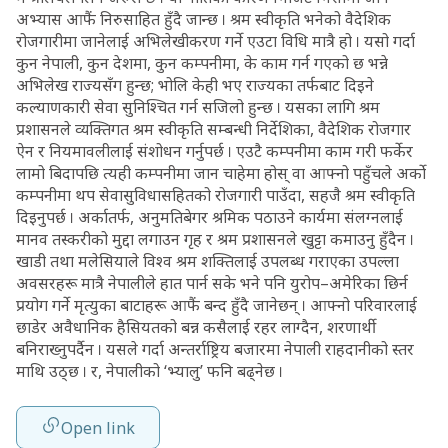
अभ्यास आफैं निरुसाहित हुँदै जान्छ । श्रम स्वीकृति भनेको वैदेशिक
रोजगारीमा जानेलाई अभिलेखीकरण गर्ने एउटा विधि मात्रै हो । यसो गर्दा
कुन नेपाली, कुन देशमा, कुन कम्पनीमा, के काम गर्न गएको छ भन्ने
अभिलेख राज्यसँग हुन्छ; भोलि केही भए राज्यका तर्फबाट दिइने
कल्याणकारी सेवा सुनिश्चित गर्न सजिलो हुन्छ । यसका लागि श्रम
प्रशासनले व्यक्तिगत श्रम स्वीकृति सम्बन्धी निर्देशिका, वैदेशिक रोजगार
ऐन र नियमावलीलाई संशोधन गर्नुपर्छ । एउटै कम्पनीमा काम गरी फर्केर
लामो बिदापछि त्यही कम्पनीमा जान चाहेमा होस् वा आफ्नो पहुँचले अर्को
कम्पनीमा थप सेवासुविधासहितको रोजगारी पाउँदा, सहजै श्रम स्वीकृति
दिइनुपर्छ । अर्कातर्फ, अनुमतिबेगर श्रमिक पठाउने कार्यमा संलग्नलाई
मानव तस्करीको मुद्दा लगाउन गृह र श्रम प्रशासनले खुट्टा कमाउनु हुँदैन ।
खाडी तथा मलेसियाले विश्व श्रम शक्तिलाई उपलब्ध गराएका उपल्ला
अवसरहरू मात्रै नेपालीले हात पार्न सके भने पनि युरोप–अमेरिका छिर्न
प्रयोग गर्ने मृत्युका बाटाहरू आफैं बन्द हुँदै जानेछन् । आफ्नो परिवारलाई
छाडेर अवैधानिक हैसियतको बन्न कसैलाई रहर लाग्दैन, शरणार्थी
बनिराख्नुपर्दैन । यसले गर्दा अन्तर्राष्ट्रिय बजारमा नेपाली राहदानीको स्तर
माथि उठ्छ । र, नेपालीको ‘भ्यालु’ फनि बढ्नेछ ।
Open link