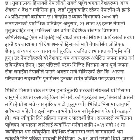
छ । तुलनात्मक हिसाबले नेपालीको सहजै पहुँच भएका देशहरूमा अरब
क्षेत्रका ६ देश र मलेसिया हुन्, जहाँ मुलुकबाहिर रहेका नेपालीमध्ये झन्डै
८७ प्रतिशतको बसोबास छ । केन्द्रीय तथ्यांक विभागको २०७८ को
जनगणनाको प्रारम्भिक प्रतिवेदन अनुसार, २१ लाख ६९ हजार नेपाली
मुलुकबाहिर छन् । पछिल्ला चार वर्षमा वैदेशिक रोजगार विभागमा
अभिलेखबद्ध (श्रम स्वीकृति) भई खाडी तथा मलेसियामा कार्यरतको संख्या
झन्डै १५ लाख छ । यी देश श्रमको हिसाबले मात्रै नेपालीसँग जोडिएका
छैनन्, अध्ययन र व्यवसाय गर्न सुरक्षित र उचित लाभ प्राप्त गर्ने भूमि पनि
हुन् । तर नेपालीहरूले यी देशबाट थप अवसरहरू अपेक्षित रूपमा प्राप्त गर्न
सकिरहेका छैनन् । झन् पछिल्लो पटक भिजिट भिसामा जान पूर्ण रूपमा
रोक लगाइँदा नेपालीले पाउने अवसर मात्रै रोकिएको छैन कि, आफ्ना
परिवारका सदस्यसँग पुनर्मिलन हुनबाट समेत वञ्चित गराइएका छन् ।
भिजिट भिसामा रोक लगाउन हतारिनुअघि सरकारी संयन्त्रले यो भिसामा
जानुपर्ने बाध्यता कसलाई किन पर्ने गर्छ, को गइरहेका छन्, तिनलाई कसले
लगिरहेको छ भन्ने व्यावहारिक पाटो बुझ्नुपर्थ्यो । भिजिट भिसामा जानुपर्ने
सबैभन्दा पहिलो र ठूलो बाध्यता भनेको श्रम स्वीकृतिमा गरिएको कडाइ नै
हो । श्रम स्वीकृति दिने प्रक्रिया सहज र पारदर्शी छैन । सरकारले व्यक्तिगत
पहुँचका आधारमा जानेलाई व्यवस्थित गर्नका लागि २०६९ भदौ ११ मा
‘व्यक्तिगत श्रम स्वीकृतिमा वैदेशिक रोजगारमा जाने कामदारको श्रम
स्वीकृति लिने प्रक्रिया सम्बन्धी निर्देशिका–२०६९’ जारी गरेको थियो, जसले