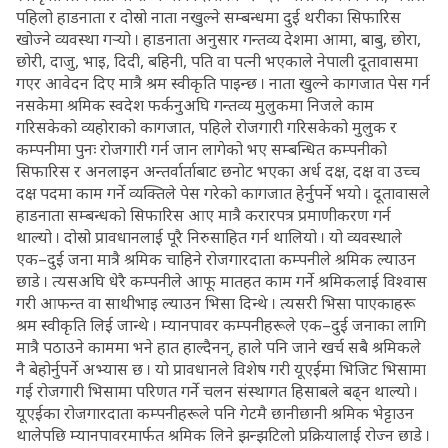
पहिलो हाडनाता र दोस्रो नाता नखुल्ने सम्बन्धमा दुई थरीका सिफारिस
खोज्ने व्यवस्था गर्‍यो । हाडनाता अनुसार गन्तव्य देशमा आमा, बाबु, छोरा,
छोरी, दाजु, भाइ, दिदी, बहिनी, पति वा पत्नी भएकाले नेपाली दूतावासमा
गएर आवेदन दिए मात्रै श्रम स्वीकृति पाइन्छ । नाता खुल्ने कागजात पेस गर्न
नसकेमा श्रमिक स्वदेश फर्कनुअघि गन्तव्य मुलुकमा निजले काम
गरिसकेको व्यहोराको कागजात, पहिले रोजगारी गरिसकेको मुलुक र
कम्पनीमा पुनः रोजगारी गर्न जान लागेको भए सम्बन्धित कम्पनीको
सिफारिस र अनलाइन अन्तर्वार्ताबाट छनोट भएका अर्ध दक्ष, दक्ष वा उच्च
दक्ष पदमा काम गर्ने व्यक्तिले पेस गरेको कागजात हेर्नुपर्ने भयो । दूतावासले
हाडनाता सम्बन्धको सिफारिस आए मात्रै करारपत्र प्रमाणीकरण गर्न
थाल्यो । दोस्रो प्रावधानलाई पूरै निरुसाहित गर्न थालियो । यो व्यवस्थाले
एक–दुई जना मात्रै श्रमिक चाहिने रोजगारदाता कम्पनीले श्रमिक ल्याउन
छाडे । त्यसअघि धेरै कम्पनीले आफू मातहत काम गर्ने श्रमिकलाई विश्वास
गरी आफन्त वा साथीभाइ ल्याउन भिसा दिन्थे । त्यसरी भिसा पाएकाहरू
श्रम स्वीकृति लिई जान्थे । म्यानपावर कम्पनीहरूले एक–दुई जनाका लागि
मात्रै पठाउने काममा भने हात हाल्दैनन्, हाले पनि जाने खर्च सबै श्रमिकले
नै बेहोर्नुपर्ने अभ्यास छ । यो प्रावधानले विशेष गरी यूएईमा भिजिट भिसामा
गई रोजगारी भिसामा परिणत गर्ने चलन संस्थागत हिसाबले बढ्न थाल्यो ।
यूएईका रोजगारदाता कम्पनीहरूले पनि गेटमै छानीछानी श्रमिक भेट्टाउन
थालेपछि म्यानपावरमार्फत श्रमिक लिने झन्झटिलो प्रक्रियालाई रोज्न छाडे ।