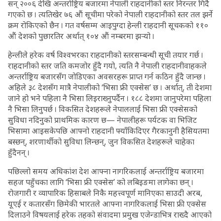
सन् २००६ देखि अन्तर्राष्ट्रिय बजारमा नेपाली राहदानीको स्तर निरन्तर गिर्दै
गएको छ । त्यतिखेर ७६ औं सूचीमा परेको नेपाली राहदानीको स्तर तल झर्ने
क्रम रोकिएको छैन । गत वर्षसम्म आइपुग्दा हेन्ली राहदानी सूचकको ११०
औं देशको पुछारतिर अर्थात् १०४ औं नम्बरमा झर्‍यो ।
हेन्लीले हरेक वर्ष विश्वभरका राहदानीको स्तरसम्बन्धी सूची तयार गर्छ ।
राहदानीको स्तर जति कमजोर हुँदै गयो, त्यति नै नेपाली राहदानीवाहकले
अन्तर्राष्ट्रिय बजारसँग जोडिएका अवसरहरू प्राप्त गर्न कठिन हुँदै जान्छ ।
अहिले ३८ देशसँग मात्रै नेपालीको ‘भिसा फ्री एक्सेस’ छ । अर्थात्, ती देशमा
जाने हो भने पहिला नै भिसा लिइराख्नुपर्दैन । १८८ देशमा जानुपरेमा पहिला
नै भिसा लिनुपर्छ । विकसित देशहरूले नेपाललाई भिसा फ्री एक्सेसको
सुविधा नदिनुको प्राथमिक कारण छ— नेपालीहरू पर्यटक वा भिजिट
भिसामा आइसकेपछि आफ्नो राहदानी फ्याँकिदिएर गैरकानुनी हैसियतमा
बस्छन्, शरणार्थीको सुविधा लिन्छन्, जुन विकसित देशहरूले चाहेका
हुँदैनन् ।
पछिल्लो समय अधिकांश देश आफ्ना नागरिकलाई अन्तर्राष्ट्रिय बजारमा
सहज पहुँचका लागि ‘भिसा फ्री एक्सेस’ को लबिइङमा लागेका छन् ।
रोजगारी र व्यापारिक हिसाबले निकै महत्त्वपूर्ण मानिएका साउदी अरब,
यूएई र कतारसँग छिमेकी भारतले आफ्ना नागरिकलाई भिसा फ्री एक्सेस
दिलाउने विषयलाई हरेक तहको संवादमा प्रमुख एजेन्डाभित्र राख्दै आएको