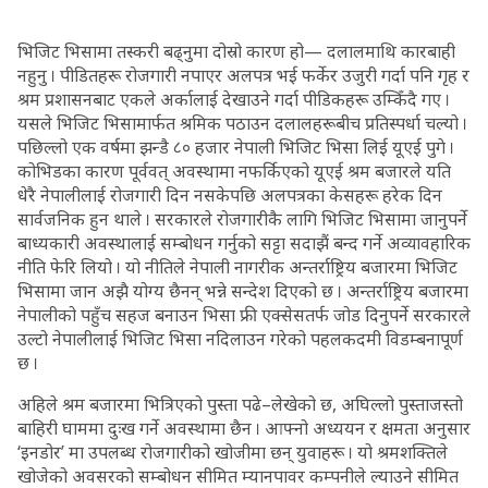
भिजिट भिसामा तस्करी बढ्नुमा दोस्रो कारण हो— दलालमाथि कारबाही
नहुनु । पीडितहरू रोजगारी नपाएर अलपत्र भई फर्केर उजुरी गर्दा पनि गृह र
श्रम प्रशासनबाट एकले अर्कालाई देखाउने गर्दा पीडिकहरू उम्किँदै गए ।
यसले भिजिट भिसामार्फत श्रमिक पठाउन दलालहरूबीच प्रतिस्पर्धा चल्यो ।
पछिल्लो एक वर्षमा झन्डै ८० हजार नेपाली भिजिट भिसा लिई यूएई पुगे ।
कोभिडका कारण पूर्ववत् अवस्थामा नफर्किएको यूएई श्रम बजारले यति
धेरै नेपालीलाई रोजगारी दिन नसकेपछि अलपत्रका केसहरू हरेक दिन
सार्वजनिक हुन थाले । सरकारले रोजगारीकै लागि भिजिट भिसामा जानुपर्ने
बाध्यकारी अवस्थालाई सम्बोधन गर्नुको सट्टा सदाझैं बन्द गर्ने अव्यावहारिक
नीति फेरि लियो । यो नीतिले नेपाली नागरीक अन्तर्राष्ट्रिय बजारमा भिजिट
भिसामा जान अझै योग्य छैनन् भन्ने सन्देश दिएको छ । अन्तर्राष्ट्रिय बजारमा
नेपालीको पहुँच सहज बनाउन भिसा फ्री एक्सेसतर्फ जोड दिनुपर्ने सरकारले
उल्टो नेपालीलाई भिजिट भिसा नदिलाउन गरेको पहलकदमी विडम्बनापूर्ण
छ ।
अहिले श्रम बजारमा भित्रिएको पुस्ता पढे–लेखेको छ, अघिल्लो पुस्ताजस्तो
बाहिरी घाममा दुःख गर्ने अवस्थामा छैन । आफ्नो अध्ययन र क्षमता अनुसार
‘इनडोर’ मा उपलब्ध रोजगारीको खोजीमा छन् युवाहरू । यो श्रमशक्तिले
खोजेको अवसरको सम्बोधन सीमित म्यानपावर कम्पनीले ल्याउने सीमित