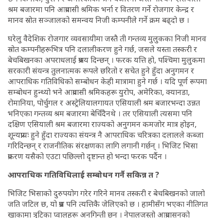
श्रम बजारमा पनि आप्रवासी श्रमिक भर्ना र वितरण गर्ने रोजगार केन्द्र र
मानव स्रोत सञ्जालको समन्वय निजी कम्पनीले गर्ने क्रम बढ्दो छ ।
घरेलु वैदेशिक रोजगार व्यवसायीमा जस्तै ती गन्तव्य मुलुकका निजी मानव
स्रोत कम्पनीहरूभित्र पनि दलालीकरण हुने गर्छ, जसले यस्ता तस्करी र
बेचबिखनका अपराधलाई प्रश्रय दिन्छन् । फरक यत्ति हो, पश्चिमा मुलुकमा
सरकारी संयन्त्र तुलनात्मक रूपले छरितो र सचेत हुने हुँदा अनुगमन र
आपराधिक गतिविधिको सम्बोधन केही मात्रामा हुने गर्छ । यदि पूर्ण रूपमा
सम्बोधन हुन्थ्यो भने आप्रवासी श्रमिकहरू युरोप, अमेरिका, क्यानडा,
रोमानिया, पोर्चुगल र अस्ट्रेलियालगायत एसियाली श्रम बजारभन्दा उन्नत
भनिएका गन्तव्य श्रम बजारमा बेचिँदैनथे । तर एसियाली त्यसमा पनि
दक्षिण एसियाली श्रम बजारमा राज्यको अनुगमन कमजोर मात्र होइन,
शून्यप्रायः हुने हुँदा राज्यका संयन्त्र नै आपराधिक चरित्रका दलालले कब्जा
गरिदिन्छन् र राजनीतिक संरक्षणका लागि लगानी गर्छन् । भिजिट भिसा
प्रकरण यसैको एउटा पछिल्लो दृष्टान्त हो भन्दा फरक पर्दैन ।
आपराधिक गतिविधिलाई सम्बोधन गर्नै सकिन्न त ?
भिजिट भिसाको दुरुपयोग गरेर गरिने मानव तस्करी र बेचबिखनको जालो
जति जटिल छ, यो प्रश्न पनि त्यत्तिकै जेलिएको छ । हामीसँग भएका नीतिगत
खाकामा त्रुटिका प्वालहरू अनगिन्ती छन् । नेपालजस्तो आप्रवासनको