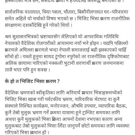
झस्काएको मात्र छैन, संसदीय प्रक्रिया नै हप्तौंदेखि अवरुद्ध बनाएको छ ।
सार्वजनिक यातायात, चिया पसल, चौतारा, बिसौनीलगायत घर–परिवारमा
समेत अहिले यो चर्चाको विषय भएको छ । भिजिट भिसा प्रकरण राजनीतिक
संरक्षणमा दशकौंदेखि हुने गरेको थियो ।
श्रम सुशासनभित्रको भ्रष्टाचारसँग जेलिएको यो आपराधिक गतिविधि
नेपालको वैदेशिक रोजगारीको आयाममा नयाँ भने होइन । यद्यपि पछिल्लो
प्रकरणले अघिल्ला प्रकरणले भन्दा नेपाली समाजलाई बढी झस्काएको चाहिँ
साँचो हो । यस्तो हुनुमा सायद टुंगोमा नपुगेको तर राजनीतिक दृष्टिकोणबाट
अलिक छायामा पारिएको नक्कली भुटानी शरणार्थी प्रकरण जनमानसमा
ताजै भएर पनि हुन सक्छ ।
के हो त भिजिट भिसा प्रकरण ?
वैदेशिक भ्रमणको स्वीकृतिका लागि अनिवार्य प्रावधान भिसाहरूमध्येको
भिजिट भिसा खास गरी पर्यटकीय भ्रमण, पारिवारिक भेटघाट वा कुनै
संस्थाले निश्चित कार्यक्रम, मनोरञ्जन, औषधि उपचार, व्यापारिक बैठक,
कुनै तेस्रो मुलुक भ्रमण गर्ने क्रममा यात्रामा हुने ट्रान्जिट समयका लागि
अथवा कुनै मुलुकको भिसा प्रक्रिया आफ्नो देशमा नभएका कारण अन्य
मुलुकबाट तेस्रो मुलुकको भिसा लिँदा जानुपर्ने छोटो समयका लागि व्यवस्था
गरिएको भिसा प्रावधान हो ।