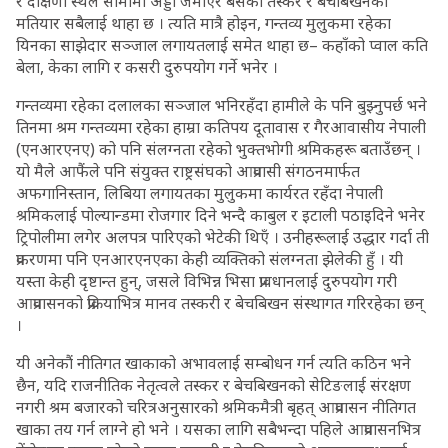
र दक्षिणी स्थल सीमामा अड्डा जमाएर बसेका तस्कर र बेचबिखनका
मतियार सबैलाई थाहा छ । त्यति मात्रै होइन, गन्तव्य मुलुकमा रहेका
यिनका साझेदार सञ्जाल लगायतलाई समेत थाहा छ– कहाँको प्वाल कति
बेला, केका लागि र कसरी दुरुपयोग गर्ने भनेर ।
गन्तव्यमा रहेका दलालका सञ्जाल भनिरहँदा हामीले के पनि बुझ्नुपर्छ भने
तिनमा श्रम गन्तव्यमा रहेका हाम्रा कतिपय दूतावास र गैरआवासीय नेपाली
(एनआरएनए) को पनि संलग्नता रहेको भुक्तभोगी श्रमिकहरू बताउँछन् ।
यो मैले आफैंले पनि संयुक्त राष्ट्रसंघको आप्रवासी संगठनमार्फत
अफगानिस्तान, लिबिया लगायतका मुलुकमा कार्यरत रहँदा नेपाली
श्रमिकलाई पोल्यान्डमा रोजगार दिने भन्दै काबुल र इटाली पठाइदिने भनेर
ट्रिपोलीमा लगेर अलपत्र पारिएको भेटेकी थिएँ । उनीहरूलाई उद्धार गर्दा ती
प्रकरणमा पनि एनआरएनएका केही व्यक्तिको संलग्नता झेलेकी हुँ । यी
यस्ता केही दृष्टान्त हुन्, जसले विभिन्न भिसा प्रावधानलाई दुरुपयोग गरी
आप्रवासनको प्रक्रियाभित्र मानव तस्करी र बेचबिखन संस्थागत गरिरहेका छन्
।
यी अनेकौं नीतिगत खाकाको अभावलाई सम्बोधन गर्न त्यति कठिन भने
छैन, यदि राजनीतिक नेतृत्वले तस्कर र बेचबिखनको सेटिङलाई संरक्षण
नगरी श्रम बजारको चरित्रअनुसारको श्रमिकमैत्री बृहत् आप्रवासन नीतिगत
खाका तय गर्न लाग्ने हो भने । यसका लागि सबैभन्दा पहिले आप्रवासनभित्र