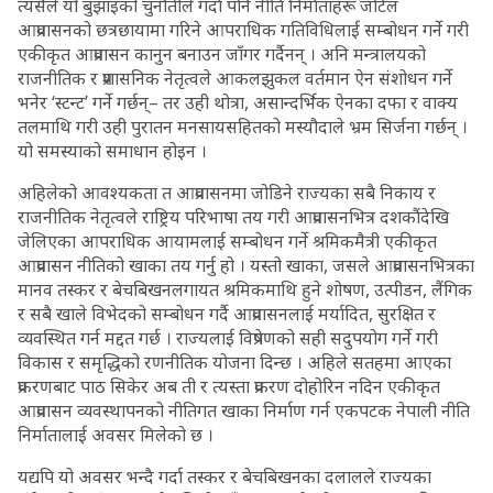
त्यसैले यो बुझाइको चुनौतीले गर्दा पनि नीति निर्माताहरू जटिल
आप्रवासनको छत्रछायामा गरिने आपराधिक गतिविधिलाई सम्बोधन गर्ने गरी
एकीकृत आप्रवासन कानुन बनाउन जाँगर गर्दैनन् । अनि मन्त्रालयको
राजनीतिक र प्रशासनिक नेतृत्वले आकलझुकल वर्तमान ऐन संशोधन गर्ने
भनेर ‘स्टन्ट’ गर्ने गर्छन्– तर उही थोत्रा, असान्दर्भिक ऐनका दफा र वाक्य
तलमाथि गरी उही पुरातन मनसायसहितको मस्यौदाले भ्रम सिर्जना गर्छन् ।
यो समस्याको समाधान होइन ।
अहिलेको आवश्यकता त आप्रवासनमा जोडिने राज्यका सबै निकाय र
राजनीतिक नेतृत्वले राष्ट्रिय परिभाषा तय गरी आप्रवासनभित्र दशकौंदेखि
जेलिएका आपराधिक आयामलाई सम्बोधन गर्ने श्रमिकमैत्री एकीकृत
आप्रवासन नीतिको खाका तय गर्नु हो । यस्तो खाका, जसले आप्रवासनभित्रका
मानव तस्कर र बेचबिखनलगायत श्रमिकमाथि हुने शोषण, उत्पीडन, लैंगिक
र सबै खाले विभेदको सम्बोधन गर्दै आप्रवासनलाई मर्यादित, सुरक्षित र
व्यवस्थित गर्न मद्दत गर्छ । राज्यलाई विप्रेषणको सही सदुपयोग गर्ने गरी
विकास र समृद्धिको रणनीतिक योजना दिन्छ । अहिले सतहमा आएका
प्रकरणबाट पाठ सिकेर अब ती र त्यस्ता प्रकरण दोहोरिन नदिन एकीकृत
आप्रवासन व्यवस्थापनको नीतिगत खाका निर्माण गर्न एकपटक नेपाली नीति
निर्मातालाई अवसर मिलेको छ ।
यद्यपि यो अवसर भन्दै गर्दा तस्कर र बेचबिखनका दलालले राज्यका