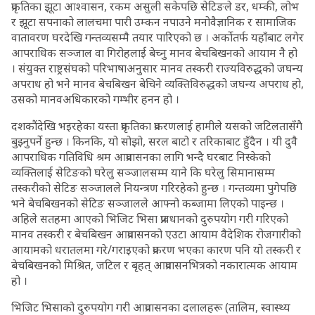
प्रकृतिका झूटा आश्वासन, रकम असुली सकेपछि सेटिङले डर, धम्की, लोभ
र झूटा सपनाको लालचमा पारी उम्कन नपाउने मनोवैज्ञानिक र सामाजिक
वातावरण घरदेखि गन्तव्यसम्मै तयार पारिएको छ । अर्कोतर्फ यहाँबाट लगेर
आपराधिक सञ्जाल वा गिरोहलाई बेच्नु मानव बेचबिखनको आयाम नै हो
। संयुक्त राष्ट्रसंघको परिभाषाअनुसार मानव तस्करी राज्यविरुद्धको जघन्य
अपराध हो भने मानव बेचबिखन बेचिने व्यक्तिविरुद्धको जघन्य अपराध हो,
उसको मानवअधिकारको गम्भीर हनन हो ।
दशकौंदेखि भइरहेका यस्ता प्रकृतिका प्रकरणलाई हामीले यसको जटिलतासँगै
बुझ्नुपर्ने हुन्छ । किनकि, यो सोझो, सरल बाटो र तरिकाबाट हुँदैन । यी दुवै
आपराधिक गतिविधि श्रम आप्रवासनका लागि भन्दै घरबाट निस्केको
व्यक्तिलाई सेटिङको घरेलु सञ्जालसम्म याने कि घरेलु सिमानासम्म
तस्करीको सेटिङ सञ्जालले नियन्त्रण गरिरहेको हुन्छ । गन्तव्यमा पुगेपछि
भने बेचबिखनको सेटिङ सञ्जालले आफ्नो कब्जामा लिएको पाइन्छ ।
अहिले सतहमा आएको भिजिट भिसा प्रावधानको दुरुपयोग गरी गरिएको
मानव तस्करी र बेचबिखन आप्रवासनको एउटा आयाम वैदेशिक रोजगारीको
आयामको धरातलमा गरे/गराइएको प्रकरण भएका कारण पनि यो तस्करी र
बेचबिखनको मिश्रित, जटिल र बृहत् आप्रवासनभित्रको नकारात्मक आयाम
हो ।
भिजिट भिसाको दुरुपयोग गरी आप्रवासनका दलालहरू (तालिम, स्वास्थ्य