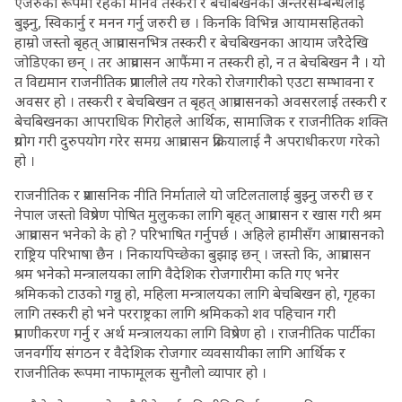
ऐंजेरुका रूपमा रहेको मानव तस्करी र बेचबिखनको अन्तरसम्बन्धलाई
बुझ्नु, स्विकार्नु र मनन गर्नु जरुरी छ । किनकि विभिन्न आयामसहितको
हाम्रो जस्तो बृहत् आप्रवासनभित्र तस्करी र बेचबिखनका आयाम जरैदेखि
जोडिएका छन् । तर आप्रवासन आफैंमा न तस्करी हो, न त बेचबिखन नै । यो
त विद्यमान राजनीतिक प्रणालीले तय गरेको रोजगारीको एउटा सम्भावना र
अवसर हो । तस्करी र बेचबिखन त बृहत् आप्रवासनको अवसरलाई तस्करी र
बेचबिखनका आपराधिक गिरोहले आर्थिक, सामाजिक र राजनीतिक शक्ति
प्रयोग गरी दुरुपयोग गरेर समग्र आप्रवासन प्रक्रियालाई नै अपराधीकरण गरेको
हो ।
राजनीतिक र प्रशासनिक नीति निर्माताले यो जटिलतालाई बुझ्नु जरुरी छ र
नेपाल जस्तो विप्रेषण पोषित मुलुकका लागि बृहत् आप्रवासन र खास गरी श्रम
आप्रवासन भनेको के हो ? परिभाषित गर्नुपर्छ । अहिले हामीसँग आप्रवासनको
राष्ट्रिय परिभाषा छैन । निकायपिच्छेका बुझाइ छन् । जस्तो कि, आप्रवासन
श्रम भनेको मन्त्रालयका लागि वैदेशिक रोजगारीमा कति गए भनेर
श्रमिकको टाउको गन्नु हो, महिला मन्त्रालयका लागि बेचबिखन हो, गृहका
लागि तस्करी हो भने परराष्ट्रका लागि श्रमिकको शव पहिचान गरी
प्रमाणीकरण गर्नु र अर्थ मन्त्रालयका लागि विप्रेषण हो । राजनीतिक पार्टीका
जनवर्गीय संगठन र वैदेशिक रोजगार व्यवसायीका लागि आर्थिक र
राजनीतिक रूपमा नाफामूलक सुनौलो व्यापार हो ।