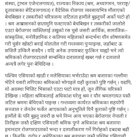
संस्था, ट्राभल एजेन्टलगायत), राज्यका निकाय (श्रम, अध्यागमन, परराष्ट्र/
दूतावासका सेटिङलगायत) र वैदेशिक रोजगार व्यवसायभित्र मौलाएको
बेचबिखन र तस्करीको चरित्रजन्य जटिलता हामीले बुझ्नुपर्ने अर्को पाटो हो
। श्रम आप्रवासनको छातामुनि फस्टाएको बेचबिखन र तस्करीको जालोले
एउटा बेरोजगार व्यक्तिलाई उखुको रस चुसे जसरी आर्थिक, सामाजिक–
सांस्कृतिक, मनोवैज्ञानिक र कतिपय महिलाको सन्दर्भमा यौन शोषणसमेत
गरी चुसेर खोस्टो बनाई मोलतोल गरी गन्तव्यमा पुर्‍याइन्छ, जहाँबाट ऊ
सजिलै उम्किनै सक्दैन । यदि अनेक उपायबाट फुत्किन चाह्यो भने त्यो
श्रमिकको रोजगारदाताले सम्बन्धित दलाललाई खबर गर्छ र दलालले
अन्यत्रै लगेर पुनः बेचिदिन्छ ।
पश्चिम एसियाको खाडी र मलेसियाका भर्भराउँदा श्रम बजारका गल्लीमा
भेटिने यसरी लगिएका श्रमिकको भोगाइले यही कुराको पुष्टि गर्छन् । यद्यपि,
यो अवस्था भिजिट भिसाको एउटा पाटो मात्र हो, जुन लैंगिक चरित्रको
देखिन्छ । महिला श्रमिकलाई अधिकांश घरेलु श्रम र यौन श्रमलगायत यस्तै
जटिल श्रममा बेचिएको पाइन्छ । गन्तव्यमा कार्यरत श्रमिकका सहयोगी
सञ्जाल र जेनतेन फर्केर आएकाको अनुभूतिले यिनै कुराको पुष्टि गर्छन् ।
हामीले के पनि बुझ्नु जरुरी छ भने निम्न आय भएका बेरोजगार नेपाली र
तिनीहरू जस्तै दक्षिण एसियाली श्रमिक पुग्ने अधिकांश श्रम बजारमा
इमानदार रोजगारदाताको भन्दा र दलालीकरण गर्ने गिरोहको दबदबा बढी
छ । किनकि, युरोप र अमेरिकाका श्रम बजारमा जस्तै पश्चिम एसियाली