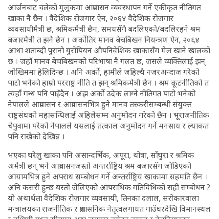
आर्जनबाट चलेको मुलुकमा आप्रवासन व्यवस्थापन गर्ने एकीकृत नीतिगत
खाका नै छैन । वैदेशिक रोजगार ऐन, २०६४ वैदेशिक रोजगार
व्यवसायीमैत्री छ, श्रमिकमैत्री छैन, समयसँगै बदलिएको/बदलिरहने श्रम
बजारमैत्री त झनै छैन । अर्कोतिर मानव बेचबिखन नियन्त्रण ऐन, २०६४
आधा शताब्दी पुरानो युरोपियन औपनिवेशिक खाकासँग मेल खाने खालको
छ । जहाँ मानव बेचबिखनको परिभाषा नै गलत छ, जसले व्यक्तिलाई झन्
जोखिममा हेलिदिन्छ । अनि अर्को, हामीले जहिल्यै नजरअन्दाज गरेको
पाटो भनेको हाम्रो परराष्ट्र नीति त झन् श्रमिकमैत्री छैन । श्रम कूटनीतिको त
त्यहाँ गन्ध पनि पाइँदैन । अझ अर्को उदेक लाग्ने नीतिगत पाटो भनेको
नेपालले आप्रवासन र आप्रवासनभित्र हुने मानव तस्करीसम्बन्धी संयुक्त
राष्ट्रसंघको महासन्धिलाई अहिलेसम्म अनुमोदन गरेको छैन । भूराजनीतिक
चेपुवामा परेको नेपालले यसलाई तत्काल अनुमोदन गर्ने मनसाय र ल्याकत
पनि राखेको देखिन्न ।
भएका घरेलु खाका पनि असान्दर्भिक, अपूरा, थोत्रा, साँघुरा र श्रमिक
अमैत्री छन् भने आप्रवासनजस्तो अन्तर्राष्ट्रिय श्रम बजारसँग जोडिएको
आयामभित्र हुने अपराध सम्बोधन गर्ने अन्तर्राष्ट्रिय खाकामा सहमति छैन ।
अनि कसरी हुन्छ यस्तो जेलिएको आपराधिक गतिविधिको सही सम्बोधन ?
यो अथार्थता वैदेशिक रोजगार व्यवसायी, तिनका दलाल, सरोकारवाला
मन्त्रालयका राजनीतिक र प्रशासनिक नेतृत्वलगायत गाउँघरदेखि विमानस्थल