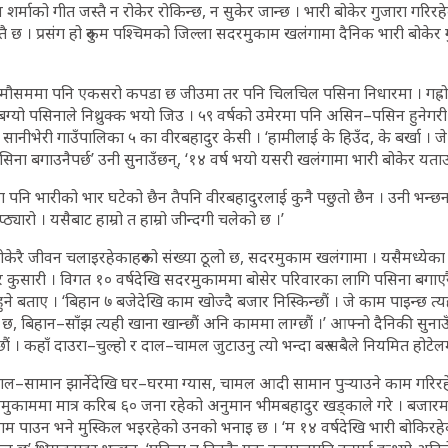
र्माको गीत जस्तै न रोकेर रोकिन्छ, न सुकेर जान्छ । भारी बोकेर गुजारा गरिर
तै छ । प्रसंग हो रुकुम पश्चिमको जिल्ला सदरमुकाम खलंगामा दैनिक भारी बोकेर
 मौसममा पनि एकसरो कपडा छ जीउमा तर पनि चिलचिल पसिना निधारमा । गह्रो
बग्यो पसिनाले निथ्रुक्क भयो जिउ । ५९ वर्षको उमेरमा पनि असिन–पसिन हुनेगर
 सानीभेरी गाउँपालिका ५ का वीरबहादुर केसी । ‘हामीलाई के हिउँद, के बर्खा । जे 
पसिना बगाउनैपर्छ’ उनी सुनाउँछन्, ‘१४ वर्ष भयो यसरी खलंगामा भारी बोकेर यताउ
्दा पनि भारीको भार घटेको छैन तैपनि वीरबहादुरलाई कुनै पछुतो छैन । उनी भन्छन,
यारो । यसैबाट हाम्रो त हाम्रो जीन्दगी चलेको छ ।’
बोकेरै जीवन चलाइरहेकाहरुको संख्या ठूलो छ, सदरमुकाम खलंगामा । यसैमध्येका अ
 कुसारी । विगत १० वर्षदेखि सदरमुकाममा बोसेर परिवारका लागि पसिना बगाएरै
े बताए । ‘बिहान ७ बजेदेखि काम खोज्दै बजार निस्किन्छौं । जे काम पाइन्छ त्यही
छ, बिहान–साँझ त्यही खाना खान्छौं अनि काममा लाग्छौं ।’ आफ्नो दैनिकी सुनाउँ
न्छौं । कहाँ दाउरा–चुल्हो र दाल–चामल जुटाउनु त्यो भन्दा बरु सबैले नियमित होटेल
माल–सामान झार्नेदेखि घर–घरमा ग्यास, चामल आदी सामान पुर्‍याउने काम गरिर
रमुकाममा मात्र करिब ६० जना रहेको अनुमान भीमबहादुर खड्काले गरे । बजारम
ाउन भने मुस्किल भइरहेको उनको भनाइ छ । ‘म १४ वर्षदेखि भारी बोकिरहे