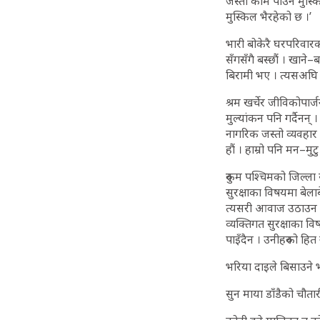
जस्तो काम पाउन मुस्कि
मुस्किल भैरहेको छ ।’
भारी बोकेरै घरपरिवारक
सँगसँगै बस्छौं । खाने–
बिरामी भए । त्यसअघ
श्रम खर्चेर जीविकोपार्
मुल्यांकन पनि गर्दैनन् 
नागरिक जस्तो व्यवहार 
हौं । हाम्रो पनि मन–मु
रुकुम पश्चिमको जिल्ला
सुरक्षाका विषयमा बेल
त्यसरी आवाज उठाउन सक
व्यक्तिगत सुरक्षाका व
पाइँदैन । उनीहरुको हित
भरिया दाइले बिसाउने 
सुन माया डाँडैको चौतार