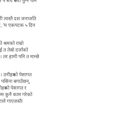
सय रुपैयाँ पुग्न पनि
मी त्यस्तै दश जनाजति
 भने, ‘म एकपटक ५ दिन
 श्रमको राम्रो
 त तेस्रो दर्जाको
। तर हामी पनि त मान्छे
 । उनीहरुको पेसागत
 पसिना बगाउँछन्,
हरुको पेसागत र
म्म कुनै काम गरेको
ाले गाएजस्तैः