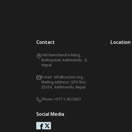
Contact
Location
345 Ramchandra Marg,
Battisputali, Kathmandu - 9,
Nepal
E-mail:
info@ceslam.org
,
Mailing address: GPO Box
25334, Kathmandu, Nepal
Phone:
+977-1-4572807
Social Media