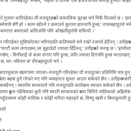
ल छ’ भिमबहादुर भन्छन्, ‘पहिला त दिनकै एक हजारजपति कमाई हुन्थ्यो अहिले ५ 
ो गुजारा धानिरहेका यी मजदुरहरुको सामाजिक सुरक्षा भने निकै फितलो छ । ‘हा
बस्नेमात्रै सँगै हो । काम खोज्ने र कमाउने कुरामा हानथापै हुन्छ,’ लालबहादुरले
ि कमाएर बचाएको अलिअलि पनि ओखतीमुलोमै सकियो ।’
जन गरिरहेका मुसिकोटका भरियाप्रति कतिपयले भने राम्रो नजरले हेर्दैनन् । उनीहरुको
। ‘घण्टौं काम लगाउछन् तर सुहाउँदो ज्याला दिँदैनन्,’ उनीहरुको भनाइ छ । ‘हामीलाई
गर्छन् । यिनीलाई जे काम लगाए पनि हुन्छ, जति ज्याला दिएपनि हुन्छ भन्ठान्छन् 
टु छ, घर–परिवार छ’ वीरबहादुरले भने ।
 सदरमुकाम खलंगामा ज्याला–मजदुरी गरिरहेका यी मजदुरका प्रतिनिधि पात्र हुन्
ाबेला बहस हुने गरेको भए पनि व्यवहारतः सुधार आउन सकेको छैन । उनीहरु जसरी
्दैनन् । स्थानीय सरकारले पनि मजदुरप्रति कार्यक्रम ल्याउन सकेको छैन । उनी
िषयमा रुकुम पश्चिमका कुनै पनि स्थानी सरकारको रुपमा चिनिने पालिकाले अहिलेस
 नहुँदासम्म कोही मालिक र कोही भरिया भइरहने छ, विष्णु खत्री र बिमाकुमारी दुर
भारी
ी