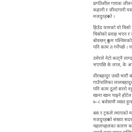
प्रगतिशील गायक जीवन श
कहानी र जीन्दगानी यस्
मजदुरहरुको ।
हिउँद यामको यो चिसो
चिसोको प्रवाह भएन र 
बोक्छन् रुकुम पश्चिमको
पनि काम त गर्नेपर्छ । 
उमेरले नेटो काट्नै लाग
भएपछि के लाज, के अप्ठ्
वीरबहादुर जस्तै भारी 
गाउँपालिका लालबहादुर
पनि काम ठूलो सानो नहुन
खाना खान पाइने होटेल 
७–८ बजेसम्मै व्यस्त हु
बस र ट्रकले ल्याएको 
मजदुरहरुको संख्या सद
चहलपहलका कारण काम प