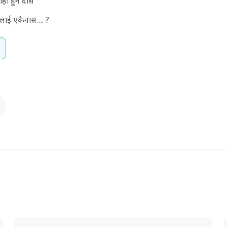
ही हुने दास
सबलाई एकैनास…. ?