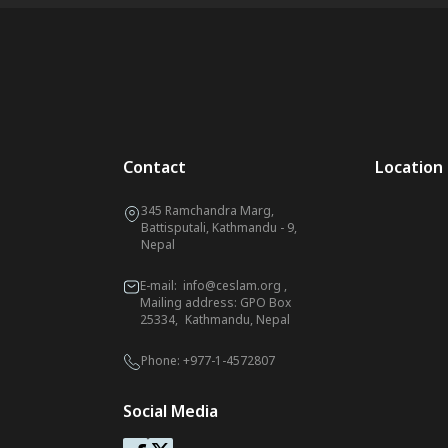
Contact
Location
345 Ramchandra Marg,
Battisputali, Kathmandu - 9,
Nepal
E-mail:
info@ceslam.org
,
Mailing address: GPO Box
25334, Kathmandu, Nepal
Phone:
+977-1-4572807
Social Media