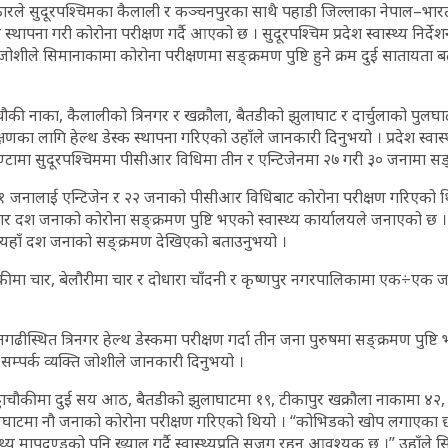
रकारले सुदूरपश्चिमका कैलाली र कञ्चनपुरका साथै पहाडी जिल्लाका नेपाल–भार
क स्थापना गरी कोरोना परीक्षण गर्दै आएको छ । सुदूरपश्चिम प्रदेश स्वास्थ्य निर
 जोशीले सिमानाकामा कोरोना परीक्षणमा सङ्क्रमण पुष्टि हुने क्रम दुई सातायता ब
चौकी नाका, कैलालीको त्रिनगर र खक्रौला, बैतडीको झुलाघाट र दार्चुलाको पुल
ीक्षणका लागि हेल्थ डेस्क स्थापना गरिएको उहाँले जानकारी दिनुभयो । प्रदेश स्वास
्टामा सुदूरपश्चिममा पीसीआर विधिमा तीन र एन्टिजेनमा २७ गरी ३० जनामा स
११ जनालाई एन्टिजेन र २२ जनाको पीसीआर विधिबाट कोरोना परीक्षण गरिएको थ
बार दश जनाको कोरोना सङ्क्रमण पुष्टि भएको स्वास्थ्य कार्यालयले जनाएको छ । 
ले यहाँ दश जनाको सङ्क्रमण देखिएको बताउनुभयो ।
ौकीमा चार, बेलौरीमा चार र दोधारा चाँदनी र कृष्णपुर नगरपालिकामा एक÷एक जन
ढीस्थित त्रिनगर हेल्थ डेस्कमा परीक्षण गर्दा तीन जना पुरुषमा सङ्क्रमण पुष्टि 
म्पर्क व्यक्ति जोशीले जानकारी दिनुभयो ।
गड्डाचौकीमा दुई सय आठ, बैतडीको झुलाघाटमा १९, टीकापुर खक्रौला नाकामा ४२,
लघाटमा नौ जनाको कोरोना परीक्षण गरिएको थियो । “कोभिडको खोप लगाएका छौँ भन
ास्थ्य मापदण्डको पनि ख्याल गर्दै स्वास्थ्यप्रति सजग रहन आवश्यक छ ।” उहाँले 