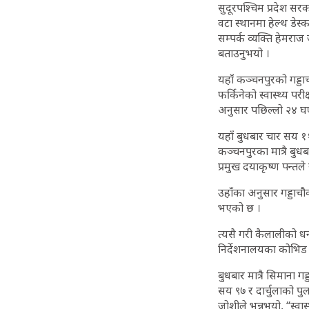
सुदूरपश्चिम प्रदेश स
वटा स्थानमा हेल्थ डेस्
सम्पर्क व्यक्ति हेमराज
बताउनुभयो ।
यहाँ कञ्चनपुरको गड्डा
फर्किनेको स्वास्थ्य पर
अनुसार पछिल्लो २४ घण
यहाँ बुधबार चार सय 
कञ्चनपुरका मात्रै बुध
प्रमुख दयाकृष्ण पन्त
उहाँका अनुसार गड्डाच
भएको छ ।
त्यसै गरी कैलालीको धनग
निर्देशनालयका कोभिड स
बुधबार मात्रै सिमाना 
सय ९७ र दार्चुलाको पु
जोशीले भन्नुभयो, “स्व