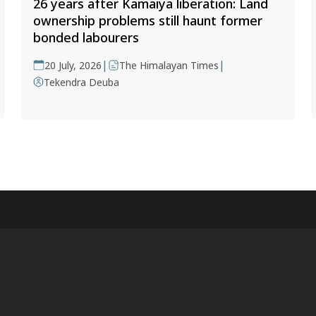
26 years after Kamaiya liberation: Land
ownership problems still haunt former
bonded labourers
|
|
20 July, 2026
The Himalayan Times
Tekendra Deuba