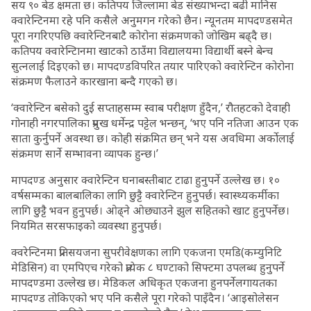
सय ९० बेड क्षमता छ। कतिपय जिल्लामा बेड संख्याभन्दा बढी मानिस
क्वारेन्टिनमा रहे पनि कसैले अनुमगन गरेको छैन। न्यूनतम मापदण्डसमेत
पूरा नगरिएपछि क्वारेन्टिनबाटै कोरोना संक्रमणको जोखिम बढ्दै छ।
कतिपय क्वारेन्टिानमा खाटको ठाउँमा विद्यालयमा विद्यार्थी बस्ने बेन्च
सुत्नलाई दिइएको छ। मापदण्डविपरित तयार पारिएको क्वारेन्टिन कोरोना
संक्रमण फैलाउने कारखाना बन्दै गएको छ।
‘क्वारेन्टिन बसेको दुई सप्ताहसम्म स्वाब परीक्षण हुँदैन,’ रौतहटको देवाही
गोनाही नगरपालिका प्रमुख धर्मेन्द्र पट्टेल भन्छन्, ‘भए पनि नतिजा आउन एक
साता कुर्नुपर्ने अवस्था छ। कोही संक्रमित छन् भने यस अवधिमा अर्कोलाई
संक्रमण सार्ने सम्भावना व्यापक हुन्छ।’
मापदण्ड अनुसार क्वारेन्टिन घनाबस्तीबाट टाढा हुनुपर्ने उल्लेख छ। १०
वर्षसम्मका बालबालिका लागि छुट्टै क्वारेन्टिन हुनुपर्छ। स्वास्थ्यकर्मीका
लागि छुट्टै भवन हुनुपर्छ। ओढ्ने ओछ्याउने झुल सहितको खाट हुनुपर्नेछ।
नियमित सरसफाइको व्यवस्था हुनुपर्छ।
क्वरेन्टिनमा प्रतिसयजना सुपरीवेक्षणका लागि एकजना एमडि(कम्युनिटि
मेडिसिन) वा एमपिएच गरेको प्रत्येक ८ घण्टाको सिफ्टमा उपलब्ध हुनुपर्ने
मापदण्डमा उल्लेख छ। मेडिकल अधिकृत एकजना हुनपर्नेलगायतका
मापदण्ड तोकिएको भए पनि कसैले पूरा गरेको पाइँदैन। ‘आइसोलेसन