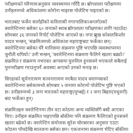
परीक्षणको परिणामअनुसार व्यवस्थापन गरिँदै छ। प्रयोगशाला परीक्षणमा
उनीहरुमध्ये अधिकांशमा कोरोना भाइरस पोजेटिभ पाइएको छ।
भारतबाट फर्केर सर्लाहीको कविलासी नगरपालिकाअन्तर्गतको
क्वारेन्टिनमा बसेका ६० जनाको स्वाब प्रयोगशाला परीक्षणका लागि पठाउँदा
सोमबार ३६ जनाको रिपोर्ट पोजेटिभ आएको छ। नगर प्रमुख कोशलकिशोर
यादव भन्छन्, ‘संक्रमितमध्ये अधिकांश महाराष्ट्रबाट फर्केका छन्।
क्वारेन्टिनमा बसेका धेरै मानिसमा संक्रमण पुष्टि भएपछि व्यवस्थापनमा
चुनौती थपियो।’ उनी भन्छन्, ‘क्वारेन्टिनमा संक्रमण फैलिने खतरा बढ्यो।’
संक्रमित र संक्रमण नभएका आपसमा घुलमिल हुनसक्ने भएकाले सबैलाई
पुनःपरीक्षण गराउनुपर्ने अवस्था आएको उनको भनाइ छ।
सिरहाको सूर्यनारायण सत्यनारायण मरबैता यादव क्याम्पसको
क्वारेन्टिनमा बसेकामध्ये सोमबार ५ जनामा कोरानो पोजेटिभ पुष्टि भएको
छ। उनीहरुमध्ये ३ जना भारतको महाराष्ट्र(मुम्बई) र २ जना बिहार(मधुवनी)
बाट फर्केका हुन्।
संक्रमितहरु क्वारेन्टिनमा तीन वटा कोठमा अन्य व्यक्तिसँगै बस्दै आएका
थिए। उनीहरु संक्रमित पाइएपछि बाँकीमा पनि संक्रमण फैलिएको हुनसक्ने
खतरा बढेको छ। क्वारेन्टिन संयोजक सुरेश चोरबारका अनुसार एउटा
कोठमा पाँचदेखि सातजना बसेका छन। एकजनामा संक्रमण भेटिए बाँकीमा