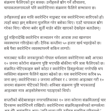
संक्रमण फैलिएको हुन सक्छ। उनीहरुले प्रयोग गर्ने शौचालय,
चापाकललगायतले पनि क्वारेन्टिनमा संक्रमण फैलिने सम्भावना छ।
उनीहरुलाई ब्रज मावि क्वारेन्टिन माड्रबाट यस क्वारेन्टिनमा सारिएको हो।
त्यहाँ बस्दा झन् सबैजना घुलमिल गरेर बसेका थिए। एउटै चापाकल प्रयोग
गरेका थिए। चौरमा बसेर सुर्ती माडेर बाँडेर खाएको देख्नेहरु बताउँछन्।
दुई महिनादेखि क्वारेन्टिन सञ्चालन गरेर आवास तथा खानपान
व्यवस्थापन गरिरहेका छौं। दैनिक कम्तीमा ५० हजार खर्च भइरहेको छ।
सबै पैसा क्वारेन्टिन व्यवस्थापनमै सकिन लाग्यो।
भारतबाट फर्केर जनकपुरको गोपाल धर्मशाला क्वरेन्टिनमा बस्दै आएका
१० जनमा कोरोना संक्रमण पुष्टि भएपछि बाँकीमा पनि त्रास फैलिएको छ।
संक्रमित भेटिएकाहरु बस्ने कोठा र क्वारेन्टिन डिस्इन्फेक्ट नगरेपछि थप
व्यक्तिमा संक्रमण फैलिने खतरा बढेको छ। यस क्वारेन्टिनमा करिब ७५
जना छन्। क्वारेन्टिनका २ जनामा शनिबार र ८ जनामा आइतबार गरी १०
जनामा संक्रमण भेटिएको थियो। शनिबार संक्रमण पुष्टि भएकालाई
आइतबार मात्र आइसोलेसनमा पठाइएको थियो।
सप्तरीको बोदेबरसाइन नगरपालिकाका १० जना कोराना संक्रमितलाई चार
दिनसम्म क्वारेन्टिनमै राखियो। क्वारेन्टिनमा संक्रमितहरुसँगको सम्पर्कमा
अरु धेरै असंक्रमित आए। ‘जति भन्दा पनि उनीहरु घुलमिल गरिहाल्थे,’