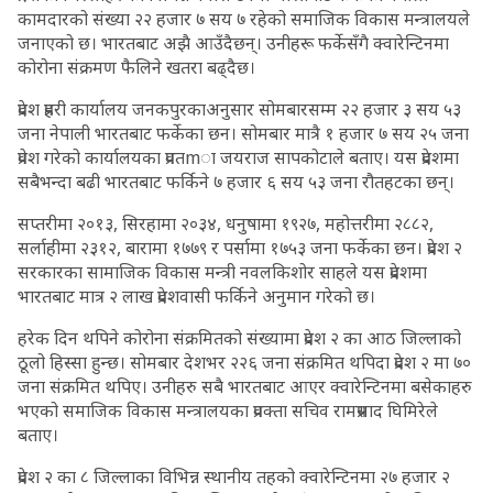
कामदारको संख्या २२ हजार ७ सय ७ रहेको समाजिक विकास मन्त्रालयले
जनाएको छ। भारतबाट अझै आउँदैछन्। उनीहरू फर्केसँगै क्वारेन्टिनमा
कोरोना संक्रमण फैलिने खतरा बढ्दैछ।
प्रदेश प्रहरी कार्यालय जनकपुरकाअनुसार सोमबारसम्म २२ हजार ३ सय ५३
जना नेपाली भारतबाट फर्केका छन। सोमबार मात्रै १ हजार ७ सय २५ जना
प्रवेश गरेको कार्यालयका प्रवतmा जयराज सापकोटाले बताए। यस प्रदेशमा
सबैभन्दा बढी भारतबाट फर्किने ७ हजार ६ सय ५३ जना रौतहटका छन्।
सप्तरीमा २०१३, सिरहामा २०३४, धनुषामा १९२७, महोत्तरीमा २८८२,
सर्लाहीमा २३१२, बारामा १७७९ र पर्सामा १७५३ जना फर्केका छन। प्रदेश २
सरकारका सामाजिक विकास मन्त्री नवलकिशोर साहले यस प्रदेशमा
भारतबाट मात्र २ लाख प्रदेशवासी फर्किने अनुमान गरेको छ।
हरेक दिन थपिने कोरोना संक्रमितको संख्यामा प्रदेश २ का आठ जिल्लाको
ठूलो हिस्सा हुन्छ। सोमबार देशभर २२६ जना संक्रमित थपिदा प्रदेश २ मा ७०
जना संक्रमित थपिए। उनीहरु सबै भारतबाट आएर क्वारेन्टिनमा बसेकाहरु
भएको समाजिक विकास मन्त्रालयका प्रवक्ता सचिव रामप्रसाद घिमिरेले
बताए।
प्रदेश २ का ८ जिल्लाका विभिन्न स्थानीय तहको क्वारेन्टिनमा २७ हजार २