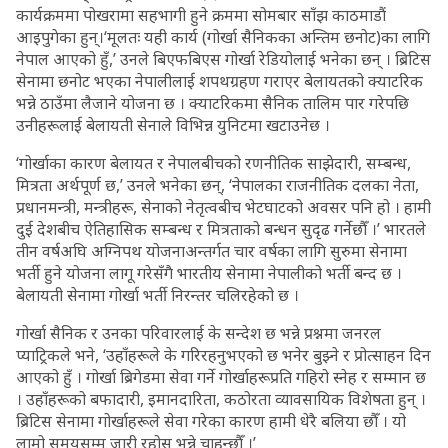
कार्यक्रममा पोखरामा सहभागी हुने क्रममा सोमबार साँझ काठमाडौं
आइपुगेका हुन्।‘मूलतः यही कार्य (गोर्खा सैनिकका अन्तिम छनोट)का लागि
नेपाल आएको हुँ,’ उनले बिएफबिएस गोर्खा रेडियोलाई भनेका छन् । ब्रिटिस
सेनामा छनोट भएका नेपालीलाई शपथग्रहण गराएर बेलायतको क्याटरिक
भन्ने ठाउँमा लैजाने योजना छ । क्याटरिकमा सैनिक तालिम पार गरेपछि
उनीहरूलाई बेलायती सेनाले विभिन्न युनिटमा खटाउनेछ ।
‘गोर्खाका कारण बेलायत र नेपालबीचको रणनीतिक साझेदारी, सम्बन्ध,
मित्रता अर्थपूर्ण छ,’ उनले भनेका छन्, ‘नेपालका राजनीतिक दलका नेता,
प्रधानमन्त्री, मन्त्रीहरू, सेनाको नेतृत्वबीच भेटघाटको अवसर पनि हो । हामी
दुई देशबीच ऐतिहासिक सम्बन्ध र मित्रताको बन्धन सुदृढ गर्नेछौँ ।’ भारतले
तीन वर्षअघि अग्निपथ योजनाअन्तर्गत चार वर्षका लागि सुरुमा सेनामा
भर्ती हुने योजना लागू गरेसँगै भारतीय सेनामा नेपालीको भर्ती बन्द छ ।
बेलायती सेनामा गोर्खा भर्ती निरन्तर चलिरहेको छ ।
गोर्खा सैनिक र उनका परिवारलाई के सन्देश छ भन्ने प्रश्नमा जनरल
प्याट्रिकले भने, ‘उहाँहरूले के गरिरहनुभएको छ भनेर बुझ्ने र प्रोत्साहन दिन
आएको हुँ । गोर्खा ब्रिगेडमा सेवा गर्ने गोर्खाहरूप्रति गहिरो स्नेह र सम्मान छ
। उहाँहरूको बफादारी, इमानदारिता, कठोरता व्यावसायिक विशेषता हुन् ।
ब्रिटिस सेनामा गोर्खाहरूले सेवा गरेका कारण हामी धेरै बलिया छौँ । यो
लामो समयसम्म जारी रहोस् भन्ने चाहन्छौँ ।’