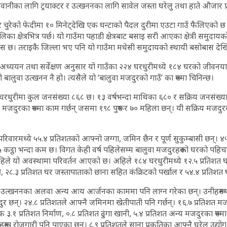
ानीका लागि ट्रयाक्टर र उत्खननका लागि सावेल जस्ता घरेलु तथा हाते औजार प्
र चुरेको फेदीमा १० मिनेट्देखि एक घन्टाको पैदल दुरीमा एउटा गाउँ फैलिएको
का क्षेत्रभित्र पर्छ। यो गाउँमा पहाडी क्षेत्रबाट बसाइ सरी आएका क्षेत्री समुदाय
ास छ। तराइकै जिल्ला भए पनि यो गाउँमा मधेसी समुदायको स्थायी बसोबास देखि
ध्ययन तथा सर्वेक्षण अनुसार यो गाउँका २२४ घरधुरीमध्ये १८४ घरको जीवनयाप
ो बालुवा उत्खनन नै हो। त्यसैले यो ‘बालुवा मजदुरको गाउँ’ का रूपमा चिनिन्छ।
रधुरीमा कुल जनसंख्या ८६८ छ। १३ वर्षभन्दा माथिका ६८० र सक्रिय जनसंख्या 
ा मजदुरका रूपमा काम गर्छन् जसमा १९८ पुरूष र ७० महिला छन्। यी सक्रिय मजद
िवारमध्ये ५५.४ प्रतिशतको आफ्नो जग्गा, जमिन छैन र पूर्ण सुकुम्बासी छन्। 
कट्ठा भन्दा कम छ। विगत केही वर्ष पहिलेसम्म बालुवा मजदुरहरूको घरको पहिचान
ले यो अवस्थामा परिवर्तन आएको छ। अहिले १८४ घरधुरीमध्ये १२.५ प्रतिशत घर म
की, २८.३ प्रतिशत घर जस्तापाताको छाना सहित कंक्रिटको पर्खाल र ५४.४ प्रतिश
वा उत्खननका अलवा अन्य आय आर्जनका काममा पनि लाग्न गरेका छन्। उनीहरूमध्य
ुर छन्। २४.८ प्रतिशतले आफ्नै जमिनमा खेतीपाती पनि गर्छन्। १६.७ प्रतिशत मजद
 ३.१ प्रतिशत निर्माण, ०.८ प्रतिशत ढुंगा खानी, ५.४ प्रतिशत अन्य मजदुरका रूपमा
हरूमा रोजगारी पनि पाएका छन्। ८.९ प्रतिशतले साना प्रकृतिका आफ्नै घरेलु उद्यो