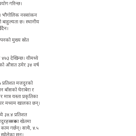
रयोग गरिन्छ।
 छ। भौगोलिक नक्सांकन
को बाहुल्यता छ। स्थानीय
ँदैन।
नको मुख्य स्रोत
४७३ देखिन्छ। यीमध्ये
ुरको औसत उमेर ३४ वर्ष
४५ प्रतिशत मजदुरको
 बाँसको घेराबेरा र
ात्र यस्ता प्रकृतिका
त घर मध्यम खालका छन्।
े ३४.४ प्रतिशत
ुरहरू अरूका खेतमा
 काम गर्छन्। साथै, ४.५
ग खोलेका छन्।