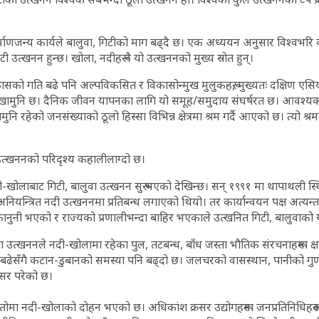
माणजन्य कार्यले बालुवा, गिटीको माग बढ्दै छ। एक अध्ययन अनुसार विश्वभरि व
टी उत्खनन हुन्छ। खोला, नदीहरू नै यो उत्खननको मुख्य स्रोत हुन्।
को गति बढे पनि अल्पविकसित र विकासोन्मुख मुलुकहरू, मुख्यतः दक्षिण एसि
ेखामुनि छ। दैनिक जीवन यापनका लागि यो समूह/समुदाय संघर्षरत छ। आवश्य
ि रहेको जनसंख्याको ठूलो हिस्सा विभिन्न क्षेत्रमा श्रम गर्दै आएको छ। त्यो श्रमक
 उत्खननको परिदृश्य कहालीलाग्दो छ।
ी-खोलाबाट गिटी, बालुवा उत्खनन सुरू भएको देखिन्छ। सन् १९९१ मा थापाथली स
ियन्त्रित नदी उत्खननमा प्रतिबन्ध लगाएको थियो। तर कार्यान्वयन पक्ष अत्य
नुनी भएको र राज्यको प्रणालीभन्दा बाहिर भएकाले उत्खनित गिटी, बालुवाको 
ुवा उत्खननले नदी-खोलामा रहेका पुल, तटबन्ध, बाँध जस्ता भौतिक संरचनाहरूमा क्ष
ा बढेसँगै कटान-डुबानको समस्या पनि बढ्दो छ। जलचरको वासस्थान, पानीको गु
असर परेको छ।
मतोमा नदी-खोलाको दोहन भएको छ। अधिकांश क्रसर उद्योगहरूमा जनप्रतिनिधिहरूको