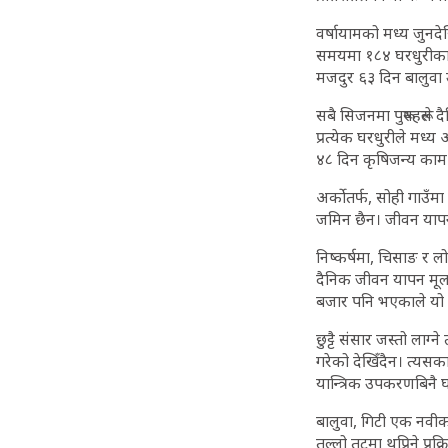
वर्षायामको मध्य जुनद
समयमा १८४ घरधुरीका 
मजदुर ६३ दिन बालुवा 
सबै सिजनमा पुरूषहरूले द
प्रत्येक घरधुरीले मध्
४८ दिन कृषिजन्य काम र
अर्कोतर्फ, सोही गाउँम
जमिन छैन। जीवन यापनका
निष्कर्षमा, चिसाङ र ल
दैनिक जीवन यापन मूल र
बजार पनि भएकाले यो उ
छुट्टै संसार जस्तो ला
गरेको देखिँदैन। त्यसक
यान्त्रिक उपकरणबिनै घ
बालुवा, गिटी एक नवीकर
तल्लो तटमा थुप्रिने प