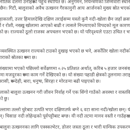
ाजनीतिक दलमा उनीहरूको पहुँच स्थापित छ। अनुगमन, नियन्त्रणको जिम्मेवारी स्
 छैन। गिटी, बालुवाको अवैध उत्खनन गैरकानुनी आय आर्जनको मुख्य स्रोत भएक
 महाकाली, उत्तर हिमालदेखि दक्षिण तराईसम्म यस्तो कुनै नदी-खोला छैन जहाँ क्र
ा र रोशी, नख्खु खोलामा आएको बाढी र त्यसले निम्त्याएको विपदको मूल कारण प
को छ। राज्यको ठूलो राजस्व अपचलन भएको छ। यो परिदृश्यले एउटा उचित र भर
व्यवस्थित उत्खनन राज्यको टाउको दुखाइ भएको छ भने, अर्कोतिर खोला नदीक
राको स्रोतका रूपमा छ।
्यामा भएको पछिल्लो सर्वेक्षणमा ०.२५ प्रतिशत अर्थात्, करिब ५ हजार जनस
ीमा मजदुरका रूपमा काम गर्ने देखिएको छ। यो संख्या पहाडी क्षेत्रको तुलनामा तर
सी, रूपन्देही, बारा, धनुषा, सिरहा र मोरङमा बढी पाइएको छ।
ोलाको बालुवा उत्खनन गरी जीवन निर्वाह गर्ने एक सिंगो गाउँको अवस्था र वास्
को छु।
ल्लामा तल्लो चुरेबाट उत्पति भएर दक्षिणतर्फ बग्ने ६ वटा साना नदी/खोला छन्। यी
्। चिसाङ नदी लोहेन्द्रको पूर्वपट्टीबाट बग्छ। यी नदी तटमा मानव वस्ती र गाउँहरू छ
ालुवा उत्खननका लागि एक्स्काभेटर, डोजर जस्ता ठूला र भारी यान्त्रिक उपकरण प