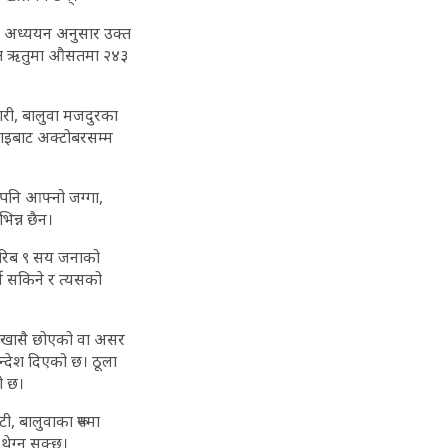
गत अध्ययन अनुसार उक्त
सन्त ऋतुमा औसतमा २४३
सैगरी, बालुवा मजदुरका
ुलाइबाट अक्टोबरसम्म
ो पनि आफ्नो जग्गा,
िन्न छैन।
ा करिब ९ सय जनाको
्न सकिने र त्यसको
सले खासै छोएको वा असर
न्देश दिएको छ। ठूला
ो छ।
ी, बालुवाका रूपमा
 थेग्न सक्छ।