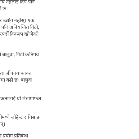
थानीय तहलाई दिए पनि
ो छ।
सर उद्योग नहोस्। एक
नि अनियन्त्रित गिटी,
पर्दो विकल्प खोजेको
ो बालुवा, गिटी कतिपय
ंख्या जीवनयापनका
ाइमा बढी छ। बालुवा
तविकतालाई यो लेखमार्फत
मध्ये लोहेन्द्र र चिसाङ
न्।
्रयोग प्रतिबन्ध