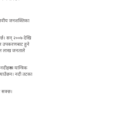
र मानवीय जनशक्तिका
पर्छ। सन् २००७ देखि
सिन उपकरणबाट हुने
तीन लाख जनताले
दीहरूमा यान्त्रिक
ल्याउँछन। नदी तटका
्न सक्छ।