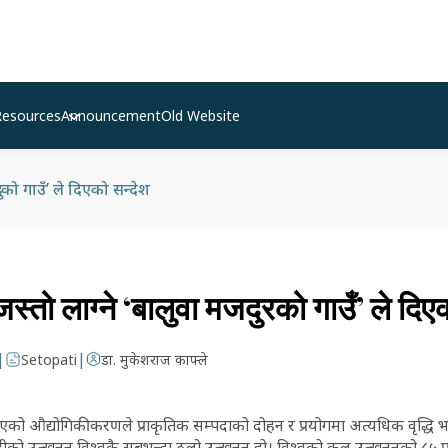
Resources
Announcement
Old Website
ुरको गाउँ’ ले दिएको सन्देश
 जस्तो लाग्ने ‘बालुवा मजदुरको गाउँ’ ले दिए
|
|
Setopati
डा. मुकेशराज काफ्ले
दै गएको औद्योगिकीकरणले प्राकृतिक सम्पदाको दोहन र प्रयोगमा अत्यधिक वृद्धि 
िटीको उत्खनन विश्वकै सबभन्दा ठूलो उत्खनन हो। विश्वको कुल उत्खननको ८५ प्र