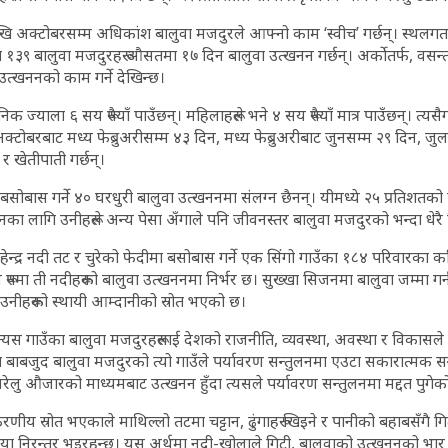
ेखि अक्टोबरसम्म अधिकांश बालुवा मजदुरले आफ्नो काम ‘स्वीच’ गर्छन्। स्थल
१३९ बालुवा मजदुरहरू औसतमा १७ दिन बालुवा उत्खनन गर्छन्। अर्कोतर्फ, व
उत्खननको काम गर्ने देखिन्छ।
ैनिक ज्याला ६ सय रूपैयाँ पाउँछन्। महिलाहरूले भने ४ सय रूपैयाँ मात्र पाउँछन्। त्य
य अक्टोबरबाट मध्य फेब्रुअरीसम्म ४३ दिन, मध्य फेब्रुअरीबाट जुनसम्म २९ दिन, ज
 खेतीपाती गर्छन्।
ा बसोबास गर्ने ४० घरधुरी बालुवा उत्खननमा संलग्न छैनन्। यीमध्ये २५ प्रतिशतक
 लागि उनीहरूले अन्य पेसा अँगाले पनि जीवनस्तर बालुवा मजदुरको भन्दा धेरै भ
ोहेन्द्र नदी तट र चुरेको फेदीमा बसोबास गर्ने एक सिंगो गाउँका १८४ परिवारक
ूपमा ती नदीहरूको बालुवा उत्खननमा निर्भर छ। सुख्खा सिजनमा बालुवा जम्मा गर
नीहरूको स्थायी आम्दानीको स्रोत भएको छ।
ग्ने त्यस गाउँका बालुवा मजदुरहरूलाई देशको राजनीति, व्यवस्था, अवस्था र विका
ा बाबजुद बालुवा मजदुरको त्यो गाउँले पर्यावरण सन्तुलनमा एउटा सकारात्मक स
रेलु औजारको माध्यमबाट उत्खनन हुँदा त्यसले पर्यावरण सन्तुलनमा मद्दत पुगेक
णीय स्रोत भएकाले माथिल्लो तटमा चट्टान, ढुंगाहरू खिइने र पानीको बहाबसँगै गिट
्रक्रिया निरन्तर भइरहन्छ। यस अर्थमा नदी-खोलाले गिटी, बालुवाको उत्खननको भार