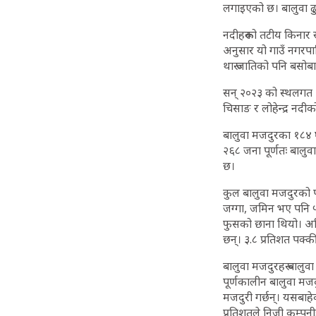
लगाइएको छ। बालुवा ढुव
नदीहरूको तटीय किनार 
अनुसार यो गाउँ नगरपालि
थारू जातिको पनि बसोब
सन् २०२३ को स्थलगत अ
चिसाङ र लोहेन्द्र नदीक
बालुवा मजदुरका १८४ घ
२६८ जना पूर्णतः बालुव
छ।
कुल बालुवा मजदुरको पर
जग्गा, जमिन भए पनि ५ 
फुसको छाना थियो। अहि
छन्। ३.८ प्रतिशत पक्
बालुवा मजदुरहरू बालु
पूर्णकालीन बालुवा मजद
मजदुरी गर्छन्। यसबाहेक
प्रतिशतले निजी कम्पनी