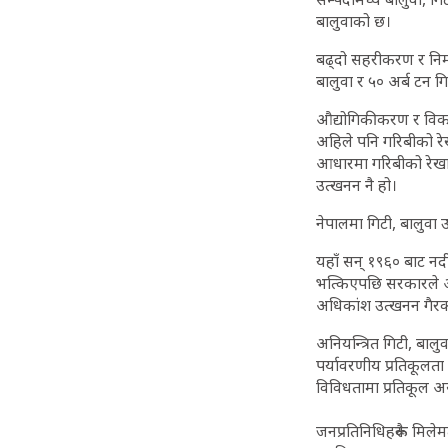
बालुवाको छ।
बढ्दो सहरीकरण र निर्
बालुवा र ५० अर्ब टन गि
औद्योगिकीकरण र विकास
अहिले पनि गरिबीको र
आधारमा गरिबीको रेखामुन
उत्खनन नै हो।
नेपालमा गिटी, बालुवा
यहाँ सन् १९६० बाट नद
भत्किएपछि सरकारले अन
अधिकांश उत्खनन गैरका
अनियन्त्रित गिटी, बाल
पर्यावरणीय प्रतिकूलत
विविधतामा प्रतिकूल 
जनप्रतिनिधिहरूकै मिले