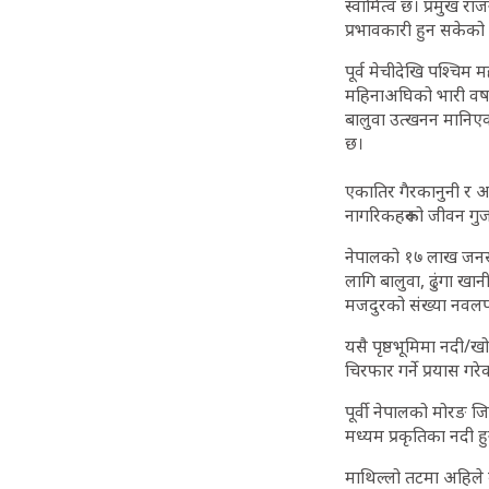
स्वामित्व छ। प्रमुख र
प्रभावकारी हुन सकेको
पूर्व मेचीदेखि पश्चिम
महिनाअघिको भारी वर्ष
बालुवा उत्खनन मानिए
छ।
एकातिर गैरकानुनी र अ
नागरिकहरूको जीवन गुजा
नेपालको १७ लाख जनसंख
लागि बालुवा, ढुंगा खान
मजदुरको संख्या नवलपरा
यसै पृष्ठभूमिमा नदी/ख
चिरफार गर्ने प्रयास गरे
पूर्वी नेपालको मोरङ जि
मध्यम प्रकृतिका नदी हुन
माथिल्लो तटमा अहिले ब