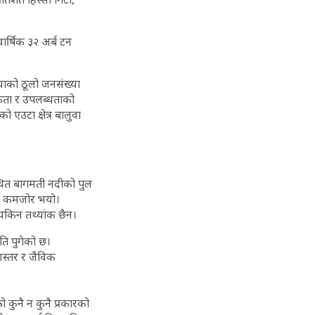
ार्षिक ३२ अर्ब टन
याको ठूलो जनसंख्या
कता र उपलब्धताको
ो एउटा क्षेत्र बालुवा
्थित बागमती नदीको पुल
न्त कमजोर भयो।
यकिन तथ्यांक छैन।
ति पुगेको छ।
णस्तर र जैविक
 कुनै न कुनै प्रकारको