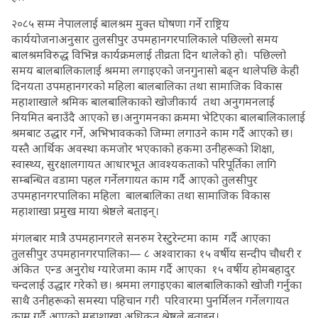
२०८५ सम्म नेपाललाई बालश्रम मुक्त घोषणा गर्ने राष्ट्रिय
कार्ययोजनाअनुसार तुलसीपुर उपमहानगरपालिकाले पछिल्लो समय
बालश्रमविरुद्ध विभिन्न कार्यक्रमलाई तीव्रता दिन थालेको हो। पछिल्लो
समय बालबालिकालाई श्रममा लगाइएको जनगुनासो बढ्न थालेपछि केही
दिनयता उपमहानगरको महिला बालबालिका तथा सामाजिक विकास
महाशाखाले श्रमिक बालबालिकाको खोजीकार्य तथा अनुगमनलाई
नियमित बनाउँदै आएको छ।अनुगमनका क्रममा भेटिएका बालबालिकालाई
श्रमबाट उद्धार गर्ने, अभिभावकको जिम्मा लगाउने काम गर्दै आएको छ।
यस्तै आर्थिक अवस्था कमजोर भएकाको हकमा उनीहरूको शिक्षा,
स्वास्थ्य, सुरक्षालगायत आधारभूत आवश्यकताको परिपूर्तिका लागि
सम्बन्धित वडामा पहल गर्नेलगायत काम गर्दै आएको तुलसीपुर
उपमहानगरपालिका महिला बालबालिका तथा सामाजिक विकास
महाशाखा प्रमुख माया श्रेष्ठले बताइन्।
मंगलबार मात्रै उपमहानगरले सनरुम रेस्टुरेन्टमा काम गर्दै आएका
तुलसीपुर उपमहानगरपालिका— ८ अश्वाराका १५ वर्षीय सन्दीप चौधरी र
अंकित एन्ड अनुरोध ग्यारेजमा काम गर्दै आएका १५ वर्षीय होमबहादुर
चन्दलाई उद्धार गरेको छ। श्रममा लगाइएका बालबालिकाको खोजी गर्नुका
साथै उनीहरूको समस्या पहिचान गरी परिवारमा पुनर्मिलन गर्नेलगायत
काम गर्दै आएको महाशाखा अधिकृत श्रेष्ठले बताइन्।