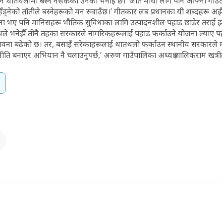
पनि थातथलोमा बस्न नसकेको उनको भनाइ छ। ‘जति माया लागे पनि आफ्नो गाउँठ
 हिँड्नेको ताँतीले बस्नेहरूको मन रुवाउँछ।’ गीतकार लब प्रधानका यी शब्दहरू अ
वना भए पनि मानिसहरू भौतिक सुविधाका लागि उत्पादनशील पहाड छाडेर तराई झर्ने
थले भनेझैँ तीनै तहका सरकारले नागरिकहरूलाई पहाड फर्काउने योजना ल्याए 
ावना बढेको छ। तर, बसाइँ सरेकाहरूलाई थातथलो फर्काउन स्थानीय सरकारले मात
नीति बनाएर अभियान नै चलाउनुपर्छ,’ अरुण गाउँपालिका अध्यक्ष शालिकराम खत्री