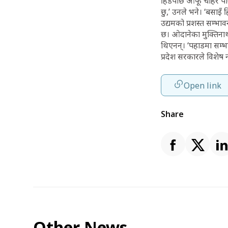
हिँडेपछि आफू चाहेर 
छु,’ उनले भने। ‘बसाइँ
उद्यमको प्रशस्त सम्भा
छ। ओदानेका मुक्तिना
थिएनन्। ‘पहाडमा सम्भ
प्रदेश सरकारले विशेष 
Open link
Share
Other News