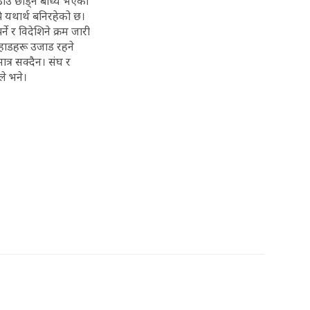
ाउँ छाड्न बाध्य भएको
झै यथार्थ बनिरहेको छ।
 र विदेशिने क्रम जारी
पहाडहरू उजाड रहने
्र सक्दैन। संघ र
ले भने।