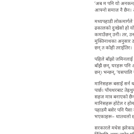
‘अब म पनि यो अनकन्टार
आफ्नो समाज नै छैन। आप
मध्यपहाडी लोकमार्गल
ढकालको दुःखेसो हो यो।
कमाउँछन् उनी। तर, उ
मुक्तिनाथका अनुसार उ
छन् त कोही तराईतिर।
पहिले बाँझो जमिनलाई
बाँझै छन्, घरहरू पनि
छन्। भन्छन्, ‘यसपालि
मानिसहरू बसाइँ सर्न 
पार्छ। पाँचथरबाट तेह्
सहज मात्र बनाएको छैन
मानिसहरू होटेल र होमस
पहाडमै बसेर पनि पैसा 
भएकाहरू– थातथलो छोड
सरकारले मधेस झरेकाहर