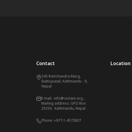
Contact
Location
345 Ramchandra Marg,
Battisputali, Kathmandu - 9,
Nepal
E-mail:
info@ceslam.org
,
Mailing address: GPO Box
25334, Kathmandu, Nepal
Phone:
+977-1-4572807