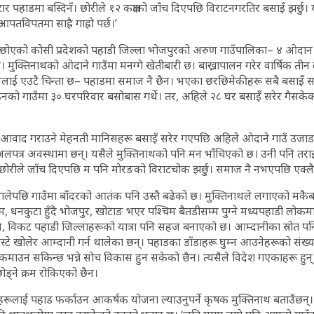
 पहाडमा बस्दिनँ। छोरीले १२ कक्षाको जाँच दिएपछि विराटनगरतिर बसाइँ झर्छु। यहा
तविपतमा साह्रै गाह्रो पर्छ।’
े छोएको कोसी प्रदेशको पहाडी जिल्ला भोजपुरको अरुण गाउँपालिका– ४ ओदान 
 मुक्तिनाथको ओदाने गाउँमा मनग्गे खेतीबारी छ। बाख्रापालन गरेर वार्षिक तीन
नलाई एउटै चिन्ता छ– पहाडमा समाज नै छैन। भएका छरछिमेकीहरू सबै बसाइँँ 
नको गाउँमा ३० घरपरिवार बसोबास गर्थे। तर, अहिले २८ घर बसाइँँ सरेर गैसके
 आवाद गराउने मेहनती मानिसहरू बसाइँ सरेर गएपछि अहिले ओदाने गाउँ उजाड
 अलपत्र अवस्थामा छन्। यसैले मुक्तिनाथको पनि मन भाँचिएको छ। उनी पनि तराई
 छोरीले जाँच दिएपछि म पनि मोरङको विराटचोक झर्छु। समाज नै नभएपछि एक्लै 
थालेपछि गाउँमा बाँदरको आतंक पनि उस्तै बढेको छ। मुक्तिनाथले लगाएको मकै
रथुम, धनकुटा हुँदै भोजपुर, खोटाङ भएर पश्चिम बैतडीसम्म पुग्ने मध्यपहाडी लोकम
, विकट पहाडी जिल्लाहरूको यात्रा पनि सहज बनाएको छ। आम्दानीका स्रोत पन
्टे खोलेर आम्दानी गर्न थालेका छन्। पहाडका डाँडाहरू घुम्न आउनेहरूको संख्
कमाउन सकिन्छ भन्ने सोच विकास हुन सकेको छैन। त्यसैले विदेश गएकाहरू हुन् 
्ने क्रम रोकिएको छैन।
ूलाई पहाड फर्काउन आकर्षक योजना ल्याउनुपर्ने कृषक मुक्तिनाथ बताउँछन्।