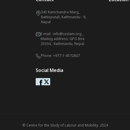
345 Ramchandra Marg,
Battisputali, Kathmandu - 9,
Nepal
E-mail:
info@ceslam.org
,
Mailing address: GPO Box
25334, Kathmandu, Nepal
Phone:
+977-1-4572807
Social Media
© Centre for the Study of Labour and Mobility. 2024