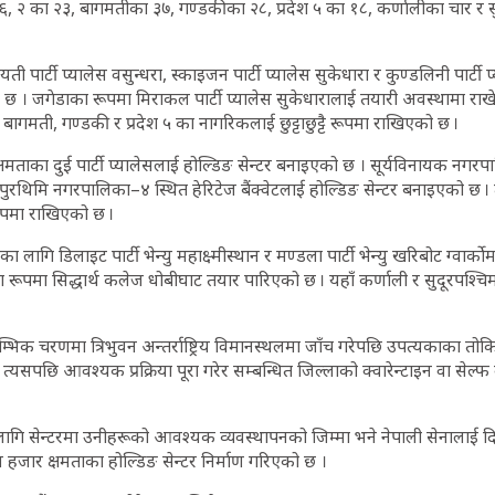
४६, २ का २३, बागमतीका ३७, गण्डकीका २८, प्रदेश ५ का १८, कर्णालीका चार र
 पार्टी प्यालेस वसुन्धरा, स्काइजन पार्टी प्यालेस सुकेधारा र कुण्डलिनी पार्टी प
ो छ । जगेडाका रूपमा मिराकल पार्टी प्यालेस सुकेधारालाई तयारी अवस्थामा राख
 बागमती, गण्डकी र प्रदेश ५ का नागरिकलाई छुट्टाछुट्टै रूपमा राखिएको छ ।
मताका दुई पार्टी प्यालेसलाई होल्डिङ सेन्टर बनाइएको छ । सूर्यविनायक नगरप
ध्यपुरथिमि नगरपालिका–४ स्थित हेरिटेज बैंक्वेटलाई होल्डिङ सेन्टर बनाइएको छ । त
 रूपमा राखिएको छ ।
गि डिलाइट पार्टी भेन्यु महाक्ष्मीस्थान र मण्डला पार्टी भेन्यु खरिबोट ग्वार्काेम
रूपमा सिद्धार्थ कलेज धोबीघाट तयार पारिएको छ । यहाँ कर्णाली र सुदूरपश्चि
रम्भिक चरणमा त्रिभुवन अन्तर्राष्ट्रिय विमानस्थलमा जाँच गरेपछि उपत्यकाका तो
 त्यसपछि आवश्यक प्रक्रिया पूरा गरेर सम्बन्धित जिल्लाको क्वारेन्टाइन वा सेल्फ 
लागि सेन्टरमा उनीहरूको आवश्यक व्यवस्थापनको जिम्मा भने नेपाली सेनालाई
न हजार क्षमताका होल्डिङ सेन्टर निर्माण गरिएको छ ।