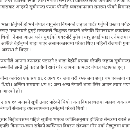
ूची लिएर व्यवस्थापनका लागि नेपाली सेना तथा प्राधिकरणका कर्मचारी लागेका थ
दूतावासबाट आएको सूचीभन्दा फरक परेपछि व्यवस्थापनामा समस्या परेको विमानस
डा तिर्नुपर्ने हो भने नेपाल वायुसेवा निगमको जहाज चार्टर गर्नुपर्ने प्रस्ताव पर्य
परराष्ट्र मन्त्रालयले युएई सरकारले निःशुल्क पठाउने भनेपछि विमानस्थल कार्या
यो । नेपाल आउन भनेर युएईको एयरपोर्ट पुगेका यात्रु हवाई भाडा र नेपालमा क
 आफैँले बेहोर्नुपर्ने थाहा पाएर असामञ्जस्यमा परेका थिए । महिनौँ रोजगारी गुम
 अवस्था नै थिएन ।
 कम्पनीले आफ्ना कामदार पठाउने र भाडा बेहोर्ने प्रस्ताव गरेपछि जहाज सूचीभन्द
्पनीले झन्डै दुई करोड रुपैयाँ खर्च गरेर आफ्ना कामदार नेपाल पठाएका हुन् ।
म्पनीमा कार्यरत एक सय ४६ र अन्य ११ जना गरी १५७ जना छन् । थप एकजन
ो थियो । अन्तिम समयमा थप १२ जना अन्य नेपाली भाडा तिरेर आउन तयार 
ाल आएको हो ।
ार २ सय १० जनाको सूची तयार पारेको थियो । यता विमानस्थलमा जहाज अवतरण
ेपाली सेनालाई व्यवस्थापनमा हम्मेहम्मे परेको थियो ।
सार बिहीबारसम्म पहिले सूचीमा भएका व्यक्तिअनुसार होल्डिङ सेन्टरमा राख्ने
ि विमानस्थलमा सबैको व्यक्तिगत विवरण संकलन गरेर नयाँ सेड्युलमा काम गर