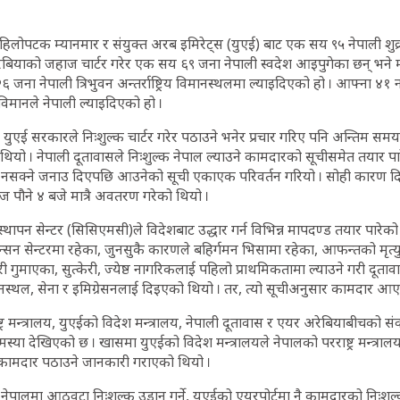
िलोपटक म्यानमार र संयुक्त अरब इमिरेट्स (युएई) बाट एक सय ९५ नेपाली शुक्
ेबियाको जहाज चार्टर गरेर एक सय ६९ जना नेपाली स्वदेश आइपुगेका छन् भने 
६ जना नेपाली त्रिभुवन अन्तर्राष्ट्रिय विमानस्थलमा ल्याइदिएको हो । आफ्ना
िमानले नेपाली ल्याइदिएको हो ।
ुएई सरकारले निःशुल्क चार्टर गरेर पठाउने भनेर प्रचार गरिए पनि अन्तिम समय
को थियो । नेपाली दूतावासले निःशुल्क नेपाल ल्याउने कामदारको सूचीसमेत तयार पा
्न नसक्ने जनाउ दिएपछि आउनेको सूची एकाएक परिवर्तन गरियो । सोही कारण दि
 पौने ४ बजे मात्रै अवतरण गरेको थियो ।
थापन सेन्टर (सिसिएमसी)ले विदेशबाट उद्धार गर्न विभिन्न मापदण्ड तयार पारे
सन सेन्टरमा रहेका, जुनसुकै कारणले बहिर्गमन भिसामा रहेका, आफन्तको मृत
ी गुमाएका, सुत्केरी, ज्येष्ठ नागरिकलाई पहिलो प्राथमिकतामा ल्याउने गरी दूता
ानस्थल, सेना र इमिग्रेसनलाई दिइएको थियो । तर, त्यो सूचीअनुसार कामदार आए
्र मन्त्रालय, युएईको विदेश मन्त्रालय, नेपाली दूतावास र एयर अरेबियाबीचको स
मस्या देखिएको छ । खासमा युएईको विदेश मन्त्रालयले नेपालको परराष्ट्र मन्त्राल
 कामदार पठाउने जानकारी गराएको थियो ।
पालमा आठवटा निःशुल्क उडान गर्ने, युएईको एयरपोर्टमा नै कामदारको निःशुल्क 