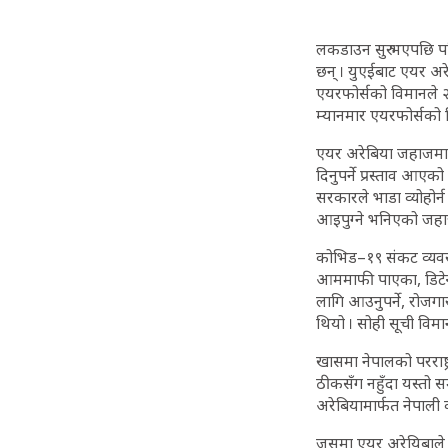
लकडाउन सुरु भएपछि पह
छन् । युएईबाट एयर अर
एयरफोर्सको विमानले २
म्यानमार एयरफोर्सको व
एयर अरेबिया जहाजमा य
दिनुपर्ने प्रस्ताव आए
सरकारले भाडा व्योहोर
आइपुग्ने भनिएको जहाज
कोभिड–१९ संकट व्यवस्
आममाफी पाएका, डिटेन्
लागि आउनुपर्ने, रोजगार
थियो । सोही सूची विम
खासमा नेपालको परराष्ट
ठीकसँग नहुँदा यस्तो स
अरेबियामार्फत नेपाली
जसमा एयर अरेयिबाले ने