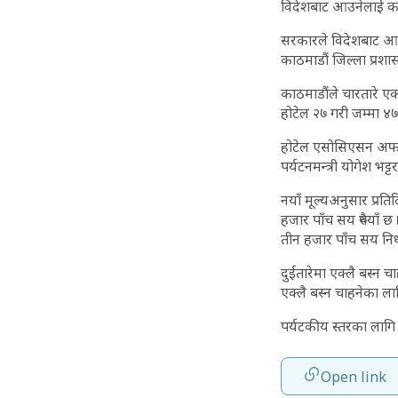
विदेशबाट आउनेलाई का
सरकारले विदेशबाट आएका
काठमाडौं जिल्ला प्रशा
काठमाडौंले चारतारे एक,
होटेल २७ गरी जम्मा ४
होटेल एसोसिएसन अफ ने
पर्यटनमन्त्री योगेश भट
नयाँ मूल्यअनुसार प्र
हजार पाँच सय रुपैयाँ छ
तीन हजार पाँच सय निर
दुईतारेमा एक्लै बस्न च
एक्लै बस्न चाहनेका लाग
पर्यटकीय स्तरका लागि 
Open link