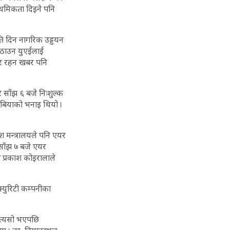
ाथमिकता दिइने पनि
मति दिन नागरिक उड्डयन
क पठाउन युएईलाई
यार रहन खबर पनि
 साँझ ६ बजे निःशुल्क
रेबियाको भनाइ थियो ।
ेश मन्त्रालयले पनि एयर
 साँझ ७ बजे एयर
 प्रकाश कोइरालाले
क्युरिटी कम्पनीका
 त्यसो भएपछि