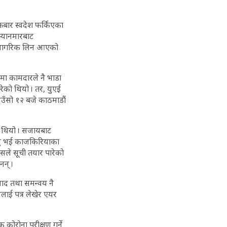
रबार स्वदेश फर्किएका
म्यानमारबाट
 ४१ नागरिक लिन आएको
मा कामदारले नै भाडा
रेको थियो । तर, युएई
उँसो १२ बजे काठमाडौं
को थियो । सजायबाट
्यु भई काजकिरियाका
वासले सूची तयार पारेको
नन् ।
ंवाद तथा समन्वय नै
यलाई पत्र लेखेर एयर
कोरोना परीक्षण गर्ने