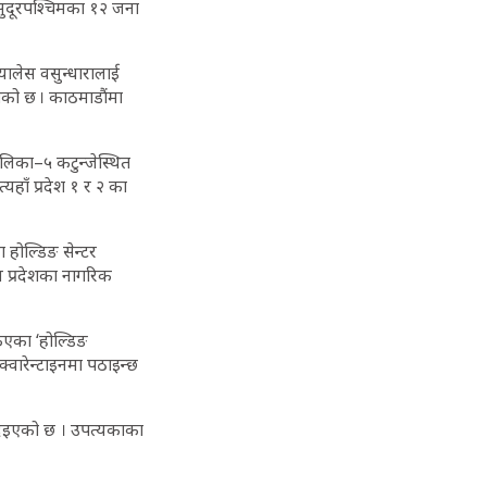
 सुदूरपश्चिमका १२ जना
्यालेस वसुन्धारालाई
ेको छ । काठमाडौंमा
ालिका–५ कटुन्जेस्थित
्यहाँ प्रदेश १ र २ का
ा होल्डिङ सेन्टर
म प्रदेशका नागरिक
किएका ‘होल्डिङ
क्वारेन्टाइनमा पठाइन्छ
 दिइएको छ । उपत्यकाका