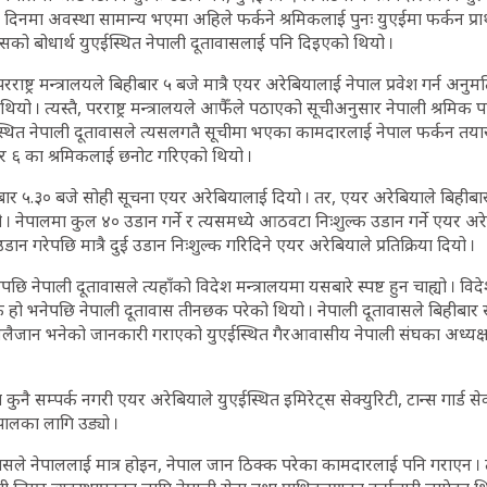
 दिनमा अवस्था सामान्य भएमा अहिले फर्कने श्रमिकलाई पुनः युएईमा फर्कन प्र
 यसको बोधार्थ युएईस्थित नेपाली दूतावासलाई पनि दिइएको थियो ।
ाष्ट्र मन्त्रालयले बिहीबार ५ बजे मात्रै एयर अरेबियालाई नेपाल प्रवेश गर्न अनु
थियो । त्यस्तै, परराष्ट्र मन्त्रालयले आफैँले पठाएको सूचीअनुसार नेपाली श्रमि
एईस्थित नेपाली दूतावासले त्यसलगतै सूचीमा भएका कामदारलाई नेपाल फर्कन त
 र ६ का श्रमिकलाई छनोट गरिएको थियो ।
बार ५.३० बजे सोही सूचना एयर अरेबियालाई दियो । तर, एयर अरेबियाले बिहीबार
 । नेपालमा कुल ४० उडान गर्ने र त्यसमध्ये आठवटा निःशुल्क उडान गर्ने एयर अ
ान गरेपछि मात्रै दुई उडान निःशुल्क गरिदिने एयर अरेबियाले प्रतिक्रिया दियो ।
नेपाली दूतावासले त्यहाँको विदेश मन्त्रालयमा यसबारे स्पष्ट हुन चाह्यो । विद
क हो भनेपछि नेपाली दूतावास तीनछक परेको थियो । नेपाली दूतावासले बिहीबार
लैजान भनेको जानकारी गराएको युएईस्थित गैरआवासीय नेपाली संघका अध्यक्ष
कुनै सम्पर्क नगरी एयर अरेबियाले युएईस्थित इमिरेट्स सेक्युरिटी, टान्स गार्ड से
पालका लागि उड्यो ।
ासले नेपाललाई मात्र होइन, नेपाल जान ठिक्क परेका कामदारलाई पनि गराएन ।