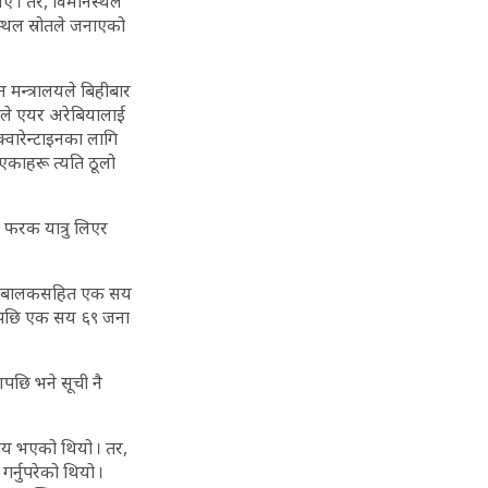
िए । तर, विमानस्थल
्थल स्रोतले जनाएको
टन मन्त्रालयले बिहीबार
लयले एयर अरेबियालाई
्वारेन्टाइनका लागि
ाएकाहरू त्यति ठूलो
ा फरक यात्रु लिएर
ा नाबालकसहित एक सय
भएपछि एक सय ६९ जना
पछि भने सूची नै
 तय भएको थियो । तर,
्नुपरेको थियो ।