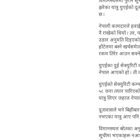
विमानस्थलमा पुरानै स
झरेका यात्रु युएईको 
छ ।
नेपाली कामदारले हवाई भा
नै राखेको थियो । तर, 
उडान अनुमति दिइएको थि
होटेलमा बस्ने खर्चसमेत
रकम तिरेर आउन सक्ने
युएईका दुई सेक्युरिटी
नेपाल आएको हो । ती कम
युएईको सेक्युरिटी क
५८ जना तयार पारिएक
यात्रु लिएर जहाज नेप
दूतावासले भने बिहीब
नभएका यात्रु आए पनि न
विमानस्थल स्रोतका अनु
सूचीमा भएकाहरू नआएपछ