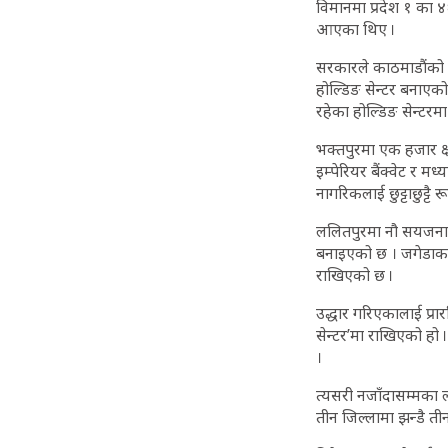
विमानमा प्रदेश १ का 
आएका थिए ।
सरकारले काठमाडौंको यती
होल्डिङ सेन्टर बनाएक
रहेका होल्डिङ सेन्टरमा
भक्तपुरमा एक हजार क्ष
इम्पेरियर बैंक्वेट र म
नागरिकलाई छुट्टाछुट्टै
ललितपुरमा नौ सयजनाका ला
बनाइएको छ । जगेडाका 
राखिएको छ ।
उद्धार गरिएकालाई प्रा
सेन्टर’मा राखिएको हो ।
।
त्यसरी नजाँदासम्मका 
तीन जिल्लामा झन्डै ती