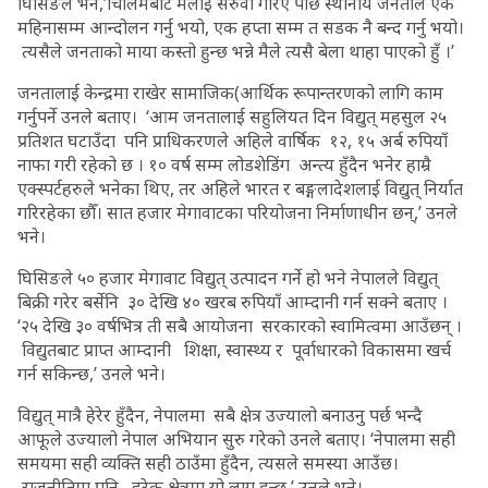
घिसिङले भने,’चिलिमेबाट मलाई सरुवा गरिए पछि स्थानीय जनताले एक
महिनासम्म आन्दोलन गर्नु भयो, एक हप्ता सम्म त सडक नै बन्द गर्नु भयो।
त्यसैले जनताको माया कस्तो हुन्छ भन्ने मैले त्यसै बेला थाहा पाएको हुँ ।’
जनतालाई केन्द्रमा राखेर सामाजिक(आर्थिक रूपान्तरणको लागि काम
गर्नुपर्ने उनले बताए। ‘आम जनतालाई सहुलियत दिन विद्युत् महसुल २५
प्रतिशत घटाउँदा पनि प्राधिकरणले अहिले वार्षिक १२, १५ अर्ब रुपियाँ
नाफा गरी रहेको छ । १० वर्ष सम्म लोडशेडिंग अन्त्य हुँदैन भनेर हाम्रै
एक्स्पर्टहरुले भनेका थिए, तर अहिले भारत र बङ्गलादेशलाई विद्युत् निर्यात
गरिरहेका छौँ। सात हजार मेगावाटका परियोजना निर्माणाधीन छन्,’ उनले
भने।
घिसिङले ५० हजार मेगावाट विद्युत् उत्पादन गर्ने हो भने नेपालले विद्युत्
बिक्री गरेर बर्सेनि ३० देखि ४० खरब रुपियाँ आम्दानी गर्न सक्ने बताए ।
‘२५ देखि ३० वर्षभित्र ती सबै आयोजना सरकारको स्वामित्वमा आउँछन् ।
विद्युतबाट प्राप्त आम्दानी शिक्षा, स्वास्थ्य र पूर्वाधारको विकासमा खर्च
गर्न सकिन्छ,’ उनले भने।
विद्युत् मात्रै हेरेर हुँदैन, नेपालमा सबै क्षेत्र उज्यालो बनाउनु पर्छ भन्दै
आफूले उज्यालो नेपाल अभियान सुरु गरेको उनले बताए। ‘नेपालमा सही
समयमा सही व्यक्ति सही ठाउँमा हुँदैन, त्यसले समस्या आउँछ।
राजनीतिमा पनि, हरेक क्षेत्रमा यो लागू हुन्छ,’ उनले भने।