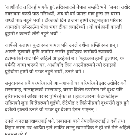
‘आशीर्वाद त दिनहुँ पाएकै छु’, हरिप्रसादले नेपाल सम्झँदै भने, ‘जमरा राखेर
नवरात्रमा चण्डी पाठ गरिन्थ्यो, अब यो वर्ष जमरा मात्र हुन्छ तर घरमा
चण्डी पाठ नहुने भयो । टीकाको दिन ३ जना हामी दाजुभाइका परिवार
आमासँग एकैठाउँमा भेला भएर टीका लगाउँथ्यौं । यो वर्ष हामी कान्छी
बुहारी र कान्छो छोरो नहुने भयौं ।’
आफैंले फलाएर कुटाएका चामल पनि उनले दशैंमा सम्झिएका छन् ।
आफ्नै ‘ठूलाघरे कृषि फार्ममा’ जन्मेर हुर्काएका खसीको स्याक्को
ट्याम्कोको याद पनि अहिले आइरहेको छ । ‘पहाडका हामी ठूलाघरे, ९०
वर्षकी आमा भएको घर, आशीर्वाद लिन आउनेहरूको त्यो रमाइलो
घुइँचोमा हामी यो पटक नहुने भयौं’, उनले थपे ।
समुदायका सबै घरपरिवारले आ–आफ्नो घर वरिपरिको झार उखेलेर गर्ने
सरसफाइ, नालाहरूको सरसफाइ, घरमा विशेष रङरोगन गर्ने दृश्य पनि
हरिप्रसादको आँखा वरपर घुमिरहेको छ । हाटबजारमा केटाकेटीहरू
सहितको लुगा किन्नेहरूको घुइँचो, रोटेपीङ र लिङ्गेपीङको दृश्यसँगै सुरु हुने
दशैंको झल्को उनले यो पटक दूर देशमा देख्न पाएनन् ।
उनले अनलाइनखबरलाई भने, ‘प्रवासमा बस्ने नेपालीहरूलाई त दशैं तथा
तिहार जस्ता पर्व आउँदा झनै खातिर लाग्नु स्वाभाविक नै हो भन्ने मैले अहिले
महसुस गरें ।’