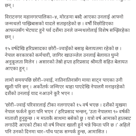
छन् ।
विराटनगर महानगरपालिका–४, मोरङमा बस्दै आएका उनलाई आफ्नो
जन्मथलो पाख्रिबासको यादले सताइरहेको छ । वर्षौं विछोडिएका
आफन्तसँग भेटघाट हुने पर्व दशैंमा उनले जन्मथलोलाई विशेष सम्झिरहेका
छन् ।
१५ वर्षदेखि हरिप्रसादका छोरी–ज्वाइँको बसाइ बेलायतमा रहेको छ ।
नेपाल सरकारको कर्मचारी, जागिर खाउञ्जेल उनलाई बेलायत घुम्ने
अनुकूलता मिलेन । असारको तेस्रो हप्ता हरिप्रसाद श्रीमती सहित बेलायत
आएका हुन् ।
लामो समयपछि छोरी–ज्वाइँ, नातिनातिनासँग माया साट्न पाएका उनी
खुशी पनि छन् । अर्कोतर्फ जन्मिएर थाहा पाएदेखि नेपालमै मनाइरहेको
दशैंको उनलाई याद नआउने कुरै भएन ।
‘छोरी–ज्वाइँ परिवारलाई टीका नलगाएको १५ वर्ष भएछ । दशैंको मुखमा
नेपाल फर्कने कुरा पनि भएन ।’ हरिप्रसाद भन्छन्, ‘उता नेपालमा ९० वर्षकी
माताजी हुनुहुन्छ । म माताकै साथमा बसेको छु । यत्रो वर्ष आमाको हातबाट
लगाउँदै आएको टीका यो वर्ष निधार खाली हुने भन्ने चिन्ता पनि छ ।’ अहिले
पनि उनको दिनमा चार–पाँच पटक सम्पर्क हुन्छ, आमासित ।