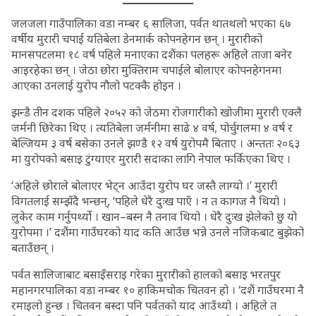
जलजला गाउँपालिका वडा नम्बर ६ सालिजा, पर्वत थातथलो भएका ६७
वर्षीय मुरारी चपाई यतिबेला डेनमार्क कोपनहेगन छन् । मुरारीको
मानसपटलमा १८ वर्ष पहिले मनाएका दशैंका पलहरू अहिले ताजा बनेर
आइरहेका छन् । जेठा छोरा मुक्तिराम चपाईले बोलाएर कोपनहेगनमा
आएका उनलाई युरोप नौलो पटक्कै होइन ।
झन्डै तीन दशक पहिले २०५२ को जेठमा रोजगारीको खोजीमा मुरारी एक्लै
जर्मनी छिरेका थिए । त्यतिबेला जर्मनीमा साढे ४ वर्ष, पोर्चुगलमा ४ वर्ष र
बेल्जियम ३ वर्ष बसेका उनले झण्डै १२ वर्ष युरोपमै बिताए । अन्ततः २०६३
मा युरोपको बसाइ टुंग्याएर मुरारी सदाका लागि नेपाल फर्किएका थिए ।
‘अहिले छोराले बोलाएर भेट्न आउँदा युरोप घर जस्तै लाग्यो ।’ मुरारी
विगतलाई सम्झँदै भन्छन्, ‘पहिले धेरै दुःख पाएँ । न त कागज नै थियो ।
लुकेर काम गर्नुपर्थ्यो । खान–बस्न नै तनाव थियो । धेरै दुःख झेलेको छु यो
युरोपमा ।’ दशैंमा गाउँघरको याद कति आउँछ भन्ने उनले नजिकबाट बुझेको
बताउँछन् ।
पर्वत सालिजाबाट बसाइँसराइ गरेका मुरारीको हालको बसाइ भरतपुर
महानगरपालिका वडा नम्बर १० हाकिमचोक चितवन हो । ‘दशैं गाउँघरमा नै
रमाइलो हुन्छ । चितवन बस्दा पनि पर्वतको याद आउँथ्यो । अहिले त