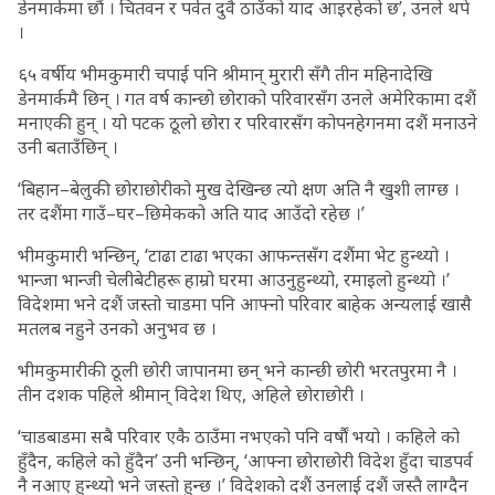
डेनमार्कमा छौं । चितवन र पर्वत दुवै ठाउँको याद आइरहेको छ’, उनले थपे
।
६५ वर्षीय भीमकुमारी चपाई पनि श्रीमान् मुरारी सँगै तीन महिनादेखि
डेनमार्कमै छिन् । गत वर्ष कान्छो छोराको परिवारसँग उनले अमेरिकामा दशैं
मनाएकी हुन् । यो पटक ठूलो छोरा र परिवारसँग कोपनहेगनमा दशैं मनाउने
उनी बताउँछिन् ।
‘बिहान–बेलुकी छोराछोरीको मुख देखिन्छ त्यो क्षण अति नै खुशी लाग्छ ।
तर दशैंमा गाउँ–घर–छिमेकको अति याद आउँदो रहेछ ।’
भीमकुमारी भन्छिन्, ‘टाढा टाढा भएका आफन्तसँग दशैंमा भेट हुन्थ्यो ।
भान्जा भान्जी चेलीबेटीहरू हाम्रो घरमा आउनुहुन्थ्यो, रमाइलो हुन्थ्यो ।’
विदेशमा भने दशैं जस्तो चाडमा पनि आफ्नो परिवार बाहेक अन्यलाई खासै
मतलब नहुने उनको अनुभव छ ।
भीमकुमारीकी ठूली छोरी जापानमा छन् भने कान्छी छोरी भरतपुरमा नै ।
तीन दशक पहिले श्रीमान् विदेश थिए, अहिले छोराछोरी ।
‘चाडबाडमा सबै परिवार एकै ठाउँमा नभएको पनि वर्षौं भयो । कहिले को
हुँदैन, कहिले को हुँदैन’ उनी भन्छिन्, ‘आफ्ना छोराछोरी विदेश हुँदा चाडपर्व
नै नआए हुन्थ्यो भने जस्तो हुन्छ ।’ विदेशको दशैं उनलाई दशैं जस्तै लाग्दैन