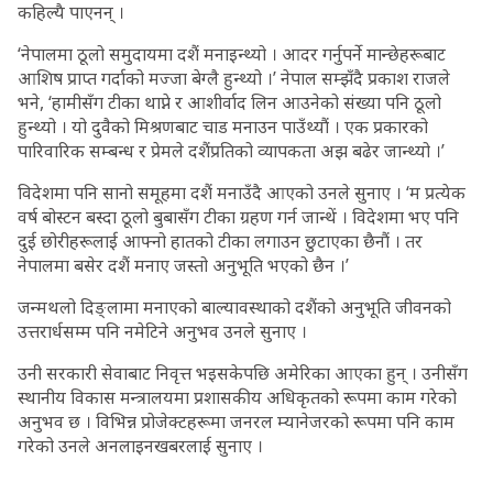
कहिल्यै पाएनन् ।
‘नेपालमा ठूलो समुदायमा दशैं मनाइन्थ्यो । आदर गर्नुपर्ने मान्छेहरूबाट
आशिष प्राप्त गर्दाको मज्जा बेग्लै हुन्थ्यो ।’ नेपाल सम्झँदै प्रकाश राजले
भने, ‘हामीसँग टीका थाप्ने र आशीर्वाद लिन आउनेको संख्या पनि ठूलो
हुन्थ्यो । यो दुवैको मिश्रणबाट चाड मनाउन पाउँथ्यौं । एक प्रकारको
पारिवारिक सम्बन्ध र प्रेमले दशैंप्रतिको व्यापकता अझ बढेर जान्थ्यो ।’
विदेशमा पनि सानो समूहमा दशैं मनाउँदै आएको उनले सुनाए । ‘म प्रत्येक
वर्ष बोस्टन बस्दा ठूलो बुबासँग टीका ग्रहण गर्न जान्थें । विदेशमा भए पनि
दुई छोरीहरूलाई आफ्नो हातको टीका लगाउन छुटाएका छैनौं । तर
नेपालमा बसेर दशैं मनाए जस्तो अनुभूति भएको छैन ।’
जन्मथलो दिङ्लामा मनाएको बाल्यावस्थाको दशैंको अनुभूति जीवनको
उत्तरार्धसम्म पनि नमेटिने अनुभव उनले सुनाए ।
उनी सरकारी सेवाबाट निवृत्त भइसकेपछि अमेरिका आएका हुन् । उनीसँग
स्थानीय विकास मन्त्रालयमा प्रशासकीय अधिकृतको रूपमा काम गरेको
अनुभव छ । विभिन्न प्रोजेक्टहरूमा जनरल म्यानेजरको रूपमा पनि काम
गरेको उनले अनलाइनखबरलाई सुनाए ।