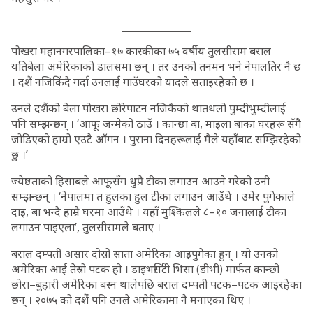
पोखरा महानगरपालिका–१७ कास्कीका ७५ वर्षीय तुलसीराम बराल
यतिबेला अमेरिकाको डालसमा छन् । तर उनको तनमन भने नेपालतिर नै छ
। दशैं नजिकिंदै गर्दा उनलाई गाउँघरको यादले सताइरहेको छ ।
उनले दशैंको बेला पोखरा छोरेपाटन नजिकैको थातथलो पुम्दीभुम्दीलाई
पनि सम्झन्छन् । ‘आफू जन्मेको ठाउँ । कान्छा बा, माइला बाका घरहरू सँगै
जोडिएको हाम्रो एउटै आँगन । पुराना दिनहरूलाई मैले यहाँबाट सम्झिरहेको
छु ।’
ज्येष्ठताको हिसाबले आफूसँग थुप्रै टीका लगाउन आउने गरेको उनी
सम्झन्छन् । ‘नेपालमा त हुलका हुल टीका लगाउन आउँथे । उमेर पुगेकाले
दाइ, बा भन्दै हाम्रै घरमा आउँथे । यहाँ मुश्किलले ८–१० जनालाई टीका
लगाउन पाइएला’, तुलसीरामले बताए ।
बराल दम्पती असार दोस्रो साता अमेरिका आइपुगेका हुन् । यो उनको
अमेरिका आई तेस्रो पटक हो । डाइभर्सिटी भिसा (डीभी) मार्फत कान्छो
छोरा–बुहारी अमेरिका बस्न थालेपछि बराल दम्पती पटक–पटक आइरहेका
छन् । २०७५ को दशैं पनि उनले अमेरिकामा नै मनाएका थिए ।