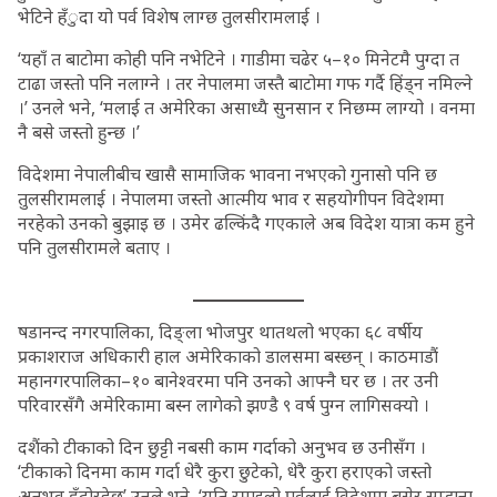
भेटिने हँुदा यो पर्व विशेष लाग्छ तुलसीरामलाई ।
‘यहाँ त बाटोमा कोही पनि नभेटिने । गाडीमा चढेर ५–१० मिनेटमै पुग्दा त
टाढा जस्तो पनि नलाग्ने । तर नेपालमा जस्तै बाटोमा गफ गर्दै हिंड्न नमिल्ने
।’ उनले भने, ‘मलाई त अमेरिका असाध्यै सुनसान र निछम्म लाग्यो । वनमा
नै बसे जस्तो हुन्छ ।’
विदेशमा नेपालीबीच खासै सामाजिक भावना नभएको गुनासो पनि छ
तुलसीरामलाई । नेपालमा जस्तो आत्मीय भाव र सहयोगीपन विदेशमा
नरहेको उनको बुझाइ छ । उमेर ढल्किंदै गएकाले अब विदेश यात्रा कम हुने
पनि तुलसीरामले बताए ।
षडानन्द नगरपालिका, दिङ्ला भोजपुर थातथलो भएका ६८ वर्षीय
प्रकाशराज अधिकारी हाल अमेरिकाको डालसमा बस्छन् । काठमाडौं
महानगरपालिका–१० बानेश्वरमा पनि उनको आफ्नै घर छ । तर उनी
परिवारसँगै अमेरिकामा बस्न लागेको झण्डै ९ वर्ष पुग्न लागिसक्यो ।
दशैंको टीकाको दिन छुट्टी नबसी काम गर्दाको अनुभव छ उनीसँग ।
‘टीकाको दिनमा काम गर्दा धेरै कुरा छुटेको, धेरै कुरा हराएको जस्तो
अनुभव हुँदोरहेछ’ उनले भने, ‘यति रमाइलो पर्वलाई विदेशमा बसेर सम्झना