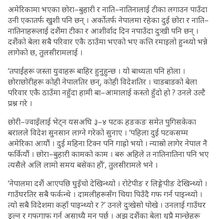
अमेरिकामा भएका छोरा–बुहारी र नाति–नातिनालाई टीका लगाउन पाउँदा
उनी एकातर्फ खुशी पनि छन् । अर्कोतर्फ नेपालमा रहेका दुई छोरा र नाति–
नातिनाहरूलाई दशैंमा टीका र आशीर्वाद दिन नपाउँदा दुःखी पनि छन् ।
दशैंको बेला सबै परिवार एकै ठाउँमा भएको भए कत्ति रमाइलो हुन्थ्यो भन्ने
लागेको छ, तुलसीरामलाई ।
‘तपाईंहरू जस्ता युवाहरू बाहिर हुनुहुन्छ । यो बाध्यता पनि होला ।
छोराछोरीहरू कोही नेपालतिर छन्, कोही विदेशतिर । चाडबाडको बेला
परिवार एकै ठाउँमा नहुँदा हामी बा–आमालाई कस्तो हुँदो हो ? उनले उल्टै
प्रश्न गरे ।
छोरी–ज्वाइँलाई भेट्न यसअघि ३–४ पटक हङकङ समेत पुगिसकेका
बरालले विदेश सुनसान लाग्ने गरेको सुनाए । ‘पहिला दुई पटकसम्म
अमेरिका आयौं । दुई महिना टिक्न पनि गाह्रो भयो । न्यास्रो लागेर नेपाल नै
फर्कियौं । छोरा–बुहारी कामको काम । बरु अहिले त नातिनातिना पनि भए
त्यसैले अलि लामो समय बसेका हौं’, तुलसीरामले भने ।
‘नेपालमा दशैं आएपछि घुइँचो देखिन्थ्यो । रोटेपीङ र लिङ्गेपीङ देखिन्थ्यो ।
गाउँघरतिर सबै फर्कन्थे । दामलीहरूसँग चिया पिउँदै गफ गर्न पाइन्थ्यो ।
त्यो सबै विदेशमा कहाँ पाइन्थ्यो र ?’ उनले दुःखेसो पोखे । उनलाई गाउँघर
डुल्न र गफगाफ गर्न असाध्यै मन पर्छ । अझ दशैंका बेला थुप्रै मान्छेहरू