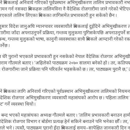
ने श्रमिकलाई अनिवार्य गरिएको पूर्वप्रस्थान अभिमुखीकरण तालिम प्रभावकारी 
 गर्न नसक्दा श्रमिकहरू तालिमविना नै वैदेशिक रोजगारीमा जाने गरेको भेटिएक
एकाले तालिम लिएका श्रमिकका लागिसमेत प्रभावकारी हुन सकेको छैन ।
ार विदेश जानुअघि म्यानपावर व्यवसायीले श्रमिकलाई दुईदिने अभिमुखीकरण तालिम
ीमा जाँदा अपनाउनुपर्ने प्रक्रिया, गन्तव्य मुलुकमा पुगिसकेपछि अपनाउनुपर्ने 
्ध, गन्तव्य मुलुकको भाषा, कानुनी व्यवस्थाका साथै श्रमिकले आम्दानी गरेको 
्नेछ ।
म धेरै पुरानो भएकाले प्रभावकारी हुन नसकेको नेपाल वैदेशिक रोजगार अभिम
ाराम गौतमले बताए । ‘अहिलेको पाठ्यक्रम २०७० सालमा बनेको हो । तर, कति
रोजगारीमा जाने प्रक्रिया पनि परिवर्तन भइसकेको छ । तर, पाठ्यक्रम पुरानै छ,’ 
ने श्रमिकका लागि अनिवार्य गरिएको पूर्वप्रस्थान अभिमुखीकरण तालिमको नियमन
देशिक रोजगार अभिमुखीकरण व्यवसायी महासंघको आरोप छ । पहिला तालिम लिएक
ट’ गर्ने व्यवस्था थियो ।
बन्द भएको महासंघका अध्यक्ष गौतमले बताए । ‘तालिम प्रभावकारी बनाउन हामील
ेशिक रोजगार विभाग र बोर्डमा प्रत्यक्ष हेर्न सकिने बनाउने पनि भनेका छाैँ । तर
ले भने । त्यस्तै, पाठ्यक्रम पुरानो हुँदा श्रमिकलाई समय–सापेक्षित जानकारी द