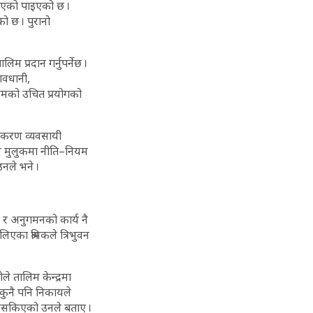
नभएको पाइएको छ ।
ो छ । पुरानो
 प्रदान गर्नुपर्नेछ ।
सावधानी,
रकमको उचित प्रयोगको
ुखीकरण व्यवसायी
पय मुलुकमा नीति–नियम
उनले भने ।
 र अनुगमनको कार्य नै
ा श्रमिकले त्रिभुवन
े तालिम केन्द्रमा
, कुनै पनि निकायले
िन नसकिएको उनले बताए ।