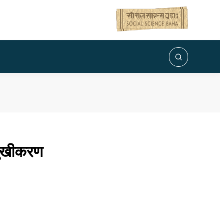
िमुखीकरण