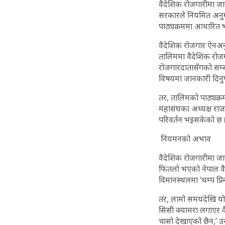
वैदेशिक रोजगारीमा जा
सरकारले नियमित अनुगमन
पाठ्यक्रममा आधारित भ
वैदेशिक रोजगार ऐनअनुस
तालिममा वैदेशिक रोजगार
रोजगारदातासँगको सम्बन
विषयमा जानकारी दिनुपर
तर, तालिमको पाठ्यक्र
महासंघका अध्यक्ष राज
परिवर्तन भइसकेको छ । 
नियमनको अभाव
वैदेशिक रोजगारीमा जा
फितलो भएको नेपाल वै
विमानस्थलमा ‘थम्प प्रिन्
तर, लामो समयदेखि यो 
सिसी क्यामरा लगाएर वैद
चासो देखाएको छैन,’ उन