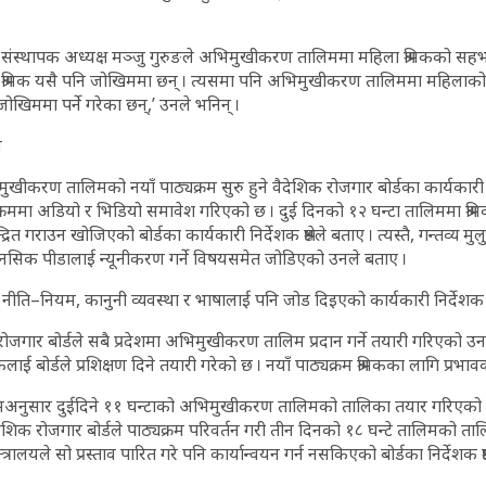
ी संस्थापक अध्यक्ष मञ्जु गुरुङले अभिमुखीकरण तालिममा महिला श्रमिकको सहभागि
ा श्रमिक यसै पनि जोखिममा छन् । त्यसमा पनि अभिमुखीकरण तालिममा महिलाको उ
 जोखिममा पर्ने गरेका छन्,’ उनले भनिन् ।
म
ीकरण तालिमको नयाँ पाठ्यक्रम सुरु हुने वैदेशिक रोजगार बोर्डका कार्यकारी 
पाठ्यक्रममा अडियो र भिडियो समावेश गरिएको छ । दुई दिनको १२ घन्टा तालिममा श्र
रित गराउन खोजिएको बोर्डका कार्यकारी निर्देशक श्रेष्ठले बताए । त्यस्तै, गन्तव्य मु
 मानसिक पीडालाई न्यूनीकरण गर्ने विषयसमेत जोडिएको उनले बताए ।
को नीति–नियम, कानुनी व्यवस्था र भाषालाई पनि जोड दिइएको कार्यकारी निर्देशक श्रे
शिक रोजगार बोर्डले सबै प्रदेशमा अभिमुखीकरण तालिम प्रदान गर्ने तयारी गरिएको 
ाई बोर्डले प्रशिक्षण दिने तयारी गरेको छ । नयाँ पाठ्यक्रम श्रमिकका लागि प्रभावका
मअनुसार दुईदिने ११ घन्टाको अभिमुखीकरण तालिमको तालिका तयार गरिएको 
ेशिक रोजगार बोर्डले पाठ्यक्रम परिवर्तन गरी तीन दिनको १८ घन्टे तालिमको ता
्त्रालयले सो प्रस्ताव पारित गरे पनि कार्यान्वयन गर्न नसकिएको बोर्डका निर्देशक श्रे