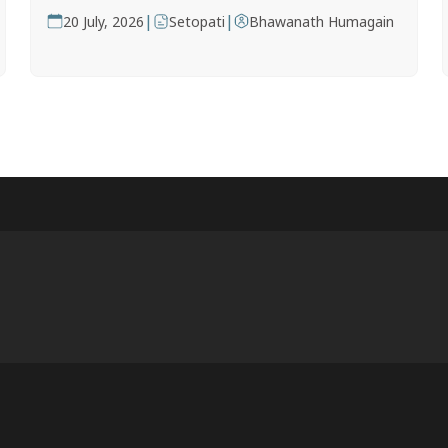
|
|
20 July, 2026
Setopati
Bhawanath Humagain