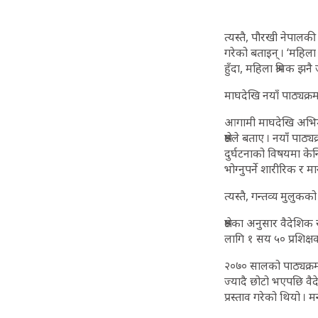
त्यस्तै, पौरखी नेपालक
गरेको बताइन् । ‘महिल
हुँदा, महिला श्रमिक झनै
माघदेखि नयाँ पाठ्यक्र
आगामी माघदेखि अभिमुख
श्रेष्ठले बताए । नयाँ 
दुर्घटनाको विषयमा केन्द्
भोग्नुपर्ने शारीरिक र
त्यस्तै, गन्तव्य मुलुक
श्रेष्ठका अनुसार वैदे
लागि १ सय ५० प्रशिक्षकल
२०७० सालको पाठ्यक्र
ज्यादै छोटो भएपछि वैद
प्रस्ताव गरेको थियो । मन