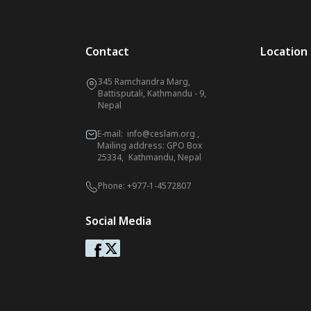
Contact
Location
345 Ramchandra Marg,
Battisputali, Kathmandu - 9,
Nepal
E-mail:
info@ceslam.org
,
Mailing address: GPO Box
25334, Kathmandu, Nepal
Phone:
+977-1-4572807
Social Media