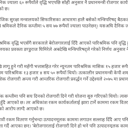
दैनिक ज्याला ६० रूपैयाँले वृद्धि भएपछि सोही अनुसार नै प्रधानमन्त्री रोजगार कार
को छ।
जिक सुरक्षा मन्त्रालयको सिफारिसका आधारमा हालै बसेको मन्त्रिपरिषद् बैठकले
ै श्रमिकले दैनिक कम्तीमा ५ सय ७७ रूपैयाँ ज्याला पाउनेछन्। यसअघि दैनिक ज्
्रमिक वृद्धि भएसँगै सरकारले बेरोजगारलाई दिँदै आएको पारिश्रमिक पनि वृद्धि हुन
लयका प्रवक्ता डण्डुराज घिमिरेले अबदेखि मन्त्रिपरिषद्ले गरेको निर्णय अनुसार न
लागू हुने गरी महँगी भत्तासहित गरेर न्यूनतम पारिश्रमिक मासिक १५ हजार रूपै
नतम पारिश्रमिक १३ हजार ४ सय ५० रूपैयाँ थियो। तत्कालीन प्रधानमन्त्री केपी श
शिक रोजगारी अन्त्य गरी आन्तरिक रोजगारी प्रवर्द्धन गर्ने उद्देश्यले २०७५ मा प्रधान
्षिक कम्तीमा पनि सय दिनको रोजगारी दिने गरी योजना सुरु गरिएको थियो। त्यसय
धि हुँदै आएको छ। तर अधिकांश रकम कार्यकर्तालाई झारा टार्ने काममा रकम वित
गरेको आरोप लाग्दै आएको छ।
भावी रकम वितरण गर्नुभन्दा उत्पादनमूलक काममा लगाउन सल्लाह दिँदै आए पन
स्ता गर्दै आएका छन्। ‘बेरोजगारलाई रोजगारी दिने हो भने पनि उत्पादनमूलक काम 