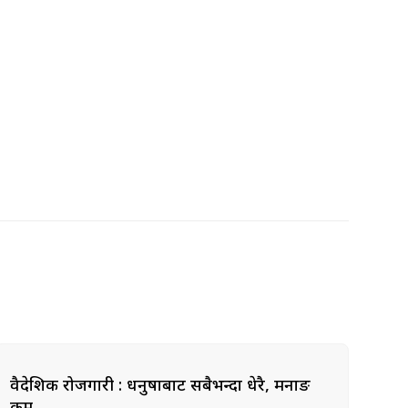
वैदेशिक रोजगारी : धनुषाबाट सबैभन्दा धेरै, मनाङ
कम