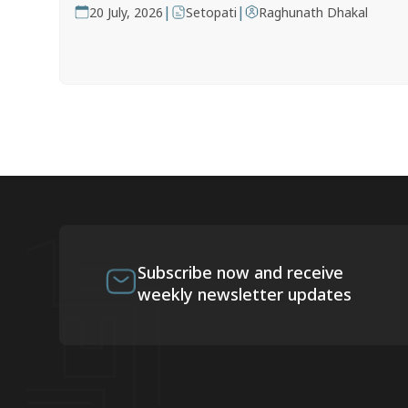
|
|
20 July, 2026
Setopati
Raghunath Dhakal
Subscribe now and receive
weekly newsletter updates