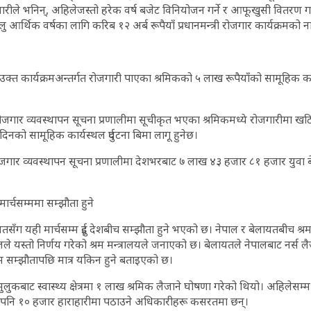
वारीले भनिन्, अहिलेजस्तो हरेक वर्ष बजेट विनियोजन गर्ने र आफूखुसी वितरण गर्न
 आर्थिक वर्षका लागि करिब १२ अर्ब रूपैयाँ प्रधानमन्त्री रोजगार कार्यक्रमको न
उक्त कार्यक्रमअन्तर्गत रोजगारी पाएका श्रमिकको ५ लाख रूपैयाँको सामूहिक कार्
 रोजगार व्यवस्थापन सूचना प्रणालीमा सूचीकृत भएका श्रमिकमध्ये रोजगारीमा ख
को सामूहिक कार्यस्थल दुर्घटना बिमा लागू हुनेछ।
ोजगार व्यवस्थापन सूचना प्रणालीमा देशभरबाट ७ लाख ४३ हजार ८१ हजार युवा ब
मार्चसम्ममा सम्झौता हुने
यतसँग यही मार्चसम्म दुई देशबीच सम्झौता हुने भएको छ। नेपाल र बेलायतबीच श्रम
स्तो निर्णय गरेको श्रम मन्त्रालयले जनाएको छ। बेलायतले नेपालबाट नर्स ल
श्रम सम्झौतापछि मात्र यकिन हुने बताइएको छ।
मुलुकबाट स्वास्थ्य क्षेत्रमा १ लाख श्रमिक लैजाने घोषणा गरेको थियो। अहिलेसम
नलागे पनि १० हजार हाराहारीमा पठाउने अधिकारीहरू कसरतमा छन्।