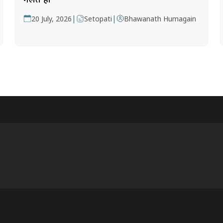
|
|
20 July, 2026
Setopati
Bhawanath Humagain