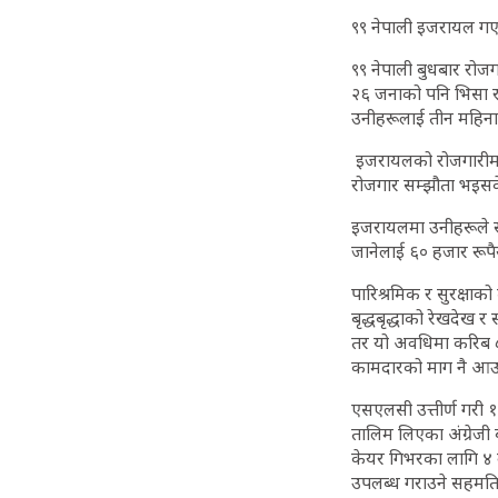
९९ नेपाली इजरायल ग
९९ नेपाली बुधबार रो
२६ जनाको पनि भिसा 
उनीहरूलाई तीन महिना
इजरायलको रोजगारीमा 
रोजगार सम्झौता भइसक
इजरायलमा उनीहरूले स
जानेलाई ६० हजार रूपैय
पारिश्रमिक र सुरक्ष
बृद्धबृद्धाको रेखदे
तर यो अवधिमा करिब 
कामदारको माग नै आउ
एसएलसी उत्तीर्ण गरी १
तालिम लिएका अंग्रेजी
केयर गिभरका लागि ४ व
उपलब्ध गराउने सहमत