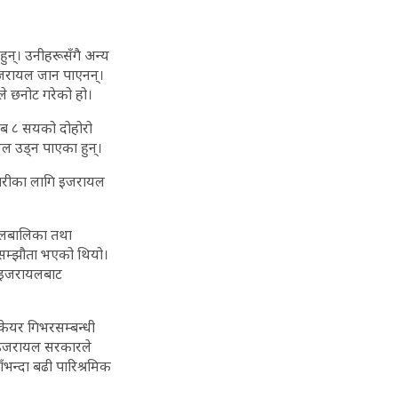
न्। उनीहरूसँगै अन्य
जरायल जान पाएनन्।
े छनोट गरेको हो।
िब ८ सयको दोहोरो
ल उड्न पाएका हुन्।
गारीका लागि इजरायल
बालबालिका तथा
 सम्झौता भएको थियो।
ि इजरायलबाट
 केयर गिभरसम्बन्धी
। इजरायल सरकारले
भन्दा बढी पारिश्रमिक