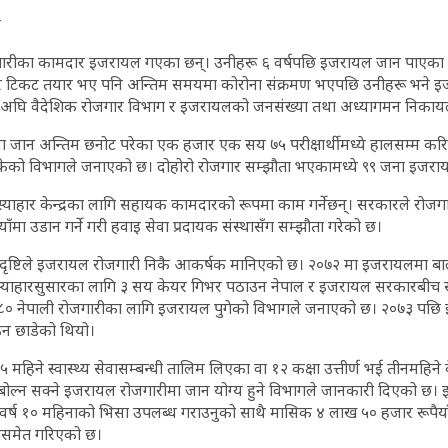
ए
जगारीका कामदार इजरायल गएका छन्। उनीहरू ६ वर्षपछि इजरायल जान पाएका हु
र टिकट तयार भए पनि अन्तिम समयमा कोरोना संक्रमण भएपछि उनीहरू भने इ
अघि वैदेशिक रोजगार विभाग र इजरायलको जनसंख्या तथा अध्यागमन निकायल
जान अन्तिम छनोट परेका एक हजार एक सय ७५ परीक्षार्थीमध्ये हालसम्म कर
ेको विभागले जनाएको छ। दोहोरो रोजगार सम्झौता भएकामध्ये ९९ जना इजराय
्याहार केन्द्रका लागि सहायक कामदारको रूपमा काम गर्नेछन्। सरकारले रोज
ाँमा उडान गर्ने गरी हवाइ सेवा प्रदायक संस्थासँग सम्झौता गरेको छ।
ाको दृष्टिले इजरायल रोजगारी निकै आकर्षक मानिएको छ। २०७२ मा इजरायलमा 
ख र स्याहारसुसारका लागि ३ सय केयर गिभर पठाउन नेपाल र इजरायल सरकारबीच
८० नेपाली रोजगारीका लागि इजरायल पुगेको विभागले जनाएको छ। २०७३ पछ
न छाडेको थियो।
५ महिने स्वास्थ्य सेवासम्बन्धी तालिम लिएका वा १२ कक्षा उत्तीर्ण भई तीनमहिने
 बोल्न सक्ने इजरायल रोजगारीमा जान योग्य हुने विभागले जानकारी दिएको छ
र्ष १० महिनाको भिसा उपलब्ध गराउनुको साथै मासिक ४ लाख ५० हजार रूपैयाँ
िसमेत गरिएको छ।