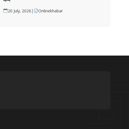
|
20 July, 2026
Onlinekhabar