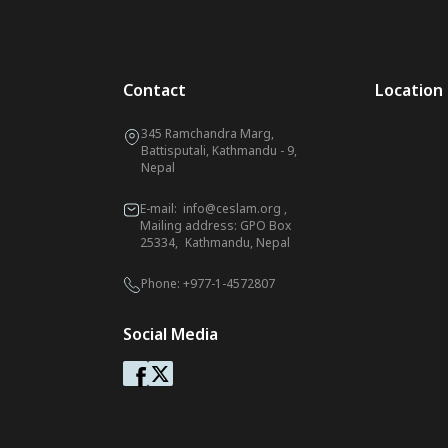
Contact
Location
345 Ramchandra Marg,
Battisputali, Kathmandu - 9,
Nepal
E-mail:
info@ceslam.org
,
Mailing address: GPO Box
25334, Kathmandu, Nepal
Phone:
+977-1-4572807
Social Media