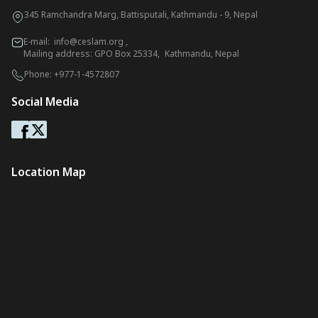
345 Ramchandra Marg, Battisputali, Kathmandu - 9, Nepal
E-mail:
info@ceslam.org
,
Mailing address: GPO Box 25334, Kathmandu, Nepal
Phone:
+977-1-4572807
Social Media
Location Map