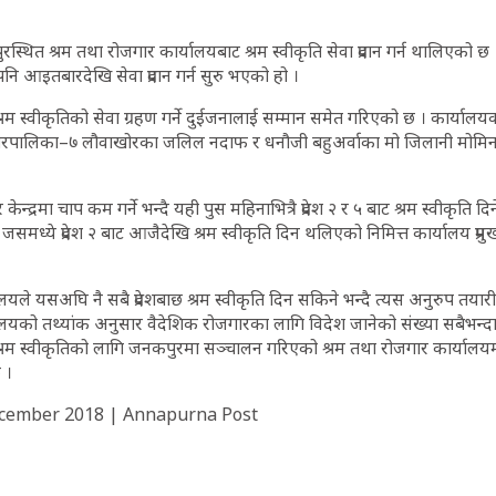
ुरस्थित श्रम तथा रोजगार कार्यालयबाट श्रम स्वीकृति सेवा प्रदान गर्न थालिएको
नि आइतबारदेखि सेवा प्रदान गर्न सुरु भएको हो ।
 स्वीकृतिको सेवा ग्रहण गर्ने दुईजनालाई सम्मान समेत गरिएको छ । कार्यालयको
ुर नगरपालिका–७ लौवाखोरका जलिल नदाफ र धनौजी बहुअर्वाका मो जिलानी मोमि
 केन्द्रमा चाप कम गर्ने भन्दै यही पुस महिनाभित्रै प्रदेश २ र ५ बाट श्रम स्वीकृति द
समध्ये प्रदेश २ बाट आजैदेखि श्रम स्वीकृति दिन थलिएको निमित्त कार्यालय प्
रालयले यसअघि नै सबै प्रदेशबाछ श्रम स्वीकृति दिन सकिने भन्दै त्यस अनुरुप तया
ालयको तथ्यांक अनुसार वैदेशिक रोजगारका लागि विदेश जानेको संख्या सबैभन्दा धेर
 श्रम स्वीकृतिको लागि जनकपुरमा सञ्चालन गरिएको श्रम तथा रोजगार कार्यालयमा
 ।
ecember 2018 | Annapurna Post