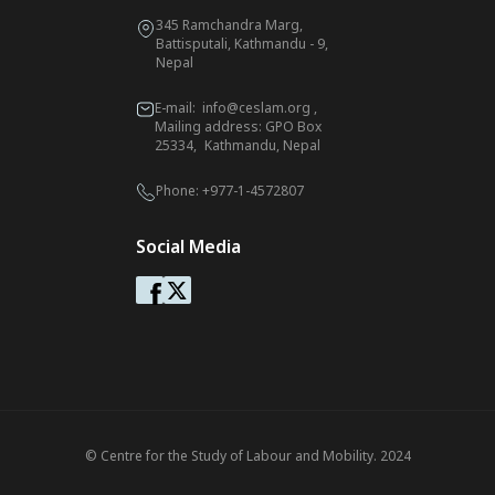
345 Ramchandra Marg,
Battisputali, Kathmandu - 9,
Nepal
E-mail:
info@ceslam.org
,
Mailing address: GPO Box
25334, Kathmandu, Nepal
Phone:
+977-1-4572807
Social Media
© Centre for the Study of Labour and Mobility. 2024