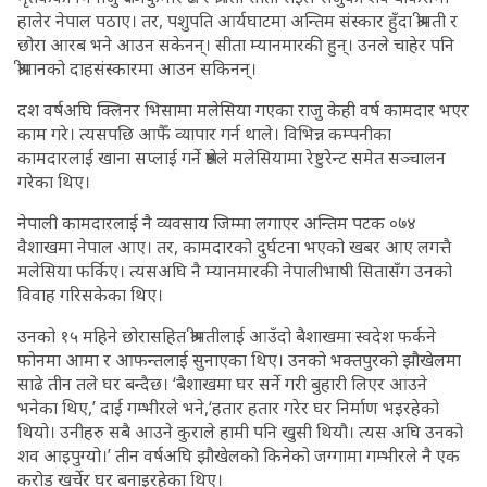
हालेर नेपाल पठाए। तर, पशुपति आर्यघाटमा अन्तिम संस्कार हुँदा श्रीमती र
छोरा आरब भने आउन सकेनन्। सीता म्यानमारकी हुन्। उनले चाहेर पनि
श्रीमानको दाहसंस्कारमा आउन सकिनन्।
दश वर्षअघि क्लिनर भिसामा मलेसिया गएका राजु केही वर्ष कामदार भएर
काम गरे। त्यसपछि आफैँ व्यापार गर्न थाले। विभिन्न कम्पनीका
कामदारलाई खाना सप्लाई गर्ने श्रेष्ठले मलेसियामा रेष्टुरेन्ट समेत सञ्चालन
गरेका थिए।
नेपाली कामदारलाई नै व्यवसाय जिम्मा लगाएर अन्तिम पटक ०७४
वैशाखमा नेपाल आए। तर, कामदारको दुर्घटना भएको खबर आए लगत्तै
मलेसिया फर्किए। त्यसअघि नै म्यानमारकी नेपालीभाषी सितासँग उनको
विवाह गरिसकेका थिए।
उनको १५ महिने छोरासहित श्रीमतीलाई आउँदो बैशाखमा स्वदेश फर्कने
फोनमा आमा र आफन्तलाई सुनाएका थिए। उनको भक्तपुरको झौखेलमा
साढे तीन तले घर बन्दैछ। ‘बैशाखमा घर सर्ने गरी बुहारी लिएर आउने
भनेका थिए,’ दाई गम्भीरले भने,‘हतार हतार गरेर घर निर्माण भइरहेको
थियो। उनीहरु सबै आउने कुराले हामी पनि खुसी थियौ। त्यस अघि उनको
शव आइपुग्यो।’ तीन वर्षअघि झौखेलको किनेको जग्गामा गम्भीरले नै एक
करोड खर्चेर घर बनाइरहेका थिए।