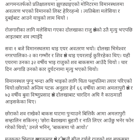
आगमनतर्फको प्रतिक्षालयमा झुण्ड्याइएको मोनिटरमा विमानस्थलमा
अवतरण भएको विमानको लिस्ट हेरिरहन्थे । त्यतिबेला मलेसिया र
दुबईबाट आउने यात्रुको लाम थियो ।
रोजगारीका लागि मलेसिया गएका दोलखाका राजु श्रेष्ठकाे उतै मृत्यु भएपछि
आइतबार शव ल्याइँदै
सवा १ बजे विमानस्थलमा थाइ एयर अवतरण भयो। दोलखा भिमेश्वर
नगरपालिका-२ का गम्भीर र शिव श्रेष्ठ थाइ एयरलाई कुरिरहेका थिए। यही
एयरमा उनका ३२ वर्षीय भाइ राजुको शव बाकसमा आउँदै थियो । चार
दिन अगाडि उनको कार दुर्घटनामा मृत्यु भएको थियो।
विमानस्थल पुग्नु भन्दा अघि भाइको लागि चिता पशुपतिमा तयार परिएको
थियो।छोराको अन्तिम पटक अनुहार हेर्न ६६ वर्षीया आमा अमलापुरी श्रेष्ठ र
७३ वर्षीय बुवा विष्णुप्रसाद श्रेष्ठ दोलखाबाट चारदिन अघि नै काठमाडौं
आइसकेका थिए।
छोराको शव राखेको बाकस घाटमा पुर्‍याउने बित्तिकै आमा अमलापुरी
सम्हालिन सकिनन्। ‘छोरा बैशाखमा बुहारी र नाति लिएर आउँछु भनेर फोन
गरेको थियो,’ उनले भनिन्, ‘बाकसमा पो आयो।’
मृतकका भिनाजु श्रवणकुमार श्रेष्ठ र श्रीमती सीता राईले राजुको शव बाकसमा