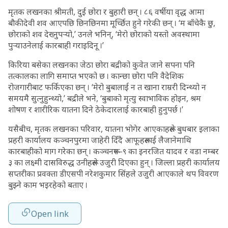
मृतक लखनका श्रीमती, दुई छोरा र बुहारी छन् । ८६ वर्षीया वृद्ध आमा
बौकीदेवी शव आएपछि छिनछिनमा मूर्च्छित हुने गरेकी छन् । ‘म बाँचेकै छु,
छोराको शव देख्नुपर्‍यो,’ उनले भनिन्, ‘मेरो छोराको यस्तो अवस्थामा
पुर्‍याउनेलाई कारबाही गराइदिनू ।’
किरिया बसेका लखनका जेठा छोरा बद्रीको कुवेत जाने सपना पनि
तत्कालका लागि समाप्त भएको छ । कान्छा छोरा पनि वैदेशिक
रोजगारीबाट फर्किएका छन् । ‘मेरो बुबालाई न त खाना राम्ररी दिन्थ्यो न
समयमै सुत्नुहुन्थ्यो,’ बद्रीले भने, ‘बुबाको मृत्यु स्वाभाविक होइन, श्रम
शोषण र शारीरिक यातना दिने ठेकेदारलाई कारबाही हुनुपर्छ ।’
यसैबीच, मृतक लखनका परिवार, यातना भोगेर आएकाहरूले बुधबार इलाका
प्रहरी कार्यालय कञ्चनपुरमा जाहेरी दिँदै आफूहरूलाई लैजानेमाथि
कारबाहीको माग गरेका छन् । कञ्चनरूप–९ का इनरजित यादव र वडा नम्बर
३ का लक्ष्मी दासविरुद्ध उनीहरूले उजुरी दिएका हुन् । जिल्ला प्रहरी कार्यालय
सप्तरीका प्रवक्ता डीएसपी नरेशकुमार सिंहले उजुरी आएकाले थप विवरण
बुझ्ने काम भइरहेको बताए ।
Open link