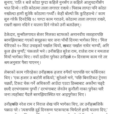
सुनाए, ‘राति १ बजे कोठा पुग्दा कहिले नुनसँग त कहिले आलुचटनीसँग
भात दिन्थे । राति कोठामा ताला लगाएर राख्थे । पिसाब लाग्दा पनि कोठा
नखोल्दा हामी सुतेकै कोठामा गर्थ्यौं । केही बोल्यो कि कुटिहाल्थे ।’ काम
सुरु गरेकै दिनदेखि १८ घण्टा काम गराउने, कोठामा ताला लगाएर राख्ने,
राम्ररी खाना नदिने र यातना दिने गरेको उनी बताउँछन् ।
ठेकेदार, मुन्सीलगायत सेलर मिलका स्टाफको अमानवीय व्यवहारपछि
बरमझियाबाट गएको समूहका चार जना पाँचौं दिनमा भागेका थिए । ‘मिल
घेरिएको १० फिट उचाइको पर्खाल थियो, रूखबाट पर्खाल नाघेर भाग्यौं, अनि
कुल क्षेत्र पुग्यौं,’ पंकजले भने । उनीसहित सुरेश राम, राजेश राम र ममताज
मियाँ भागेका थिए । नयाँ ठाउँमा पुगेका उनीहरूले १० दिनसम्म काम गरे तर
श्रमअनुसार पैसा पाएनन् ।
लेबरको काम गरिरहेका उनीहरू एक हजार रुपैयाँ पाएपछि घर फर्किएका
थिए । ‘एक हजार त बाटोमै सकियो,’ सुरेशले भने, ‘पछि बिनाटिकट ट्रेनमा
चढ्यौं, टिकट चेक गर्ने अधिकारी आउँदा एउटा डिब्बाबाट अर्कोमा चढ्दै
छल्दै दरभंगासम्म पुग्यौं ।’ दरभंगाबाट जेनतेन कुनौली नाका पुगेका चारै
जना त्यहाँबाट पैदलै बरमझियास्थित घर आइपुगेका थिए ।
उनीहरूपछि नरेश राम र निराज शेख पनि भागेका थिए, तर उनीहरू नजिकै
पक्राउ परे । ‘त्यसपछि दुई दिनसम्म पटकपटक चिर्पटले हान्दै यातना दिए,’