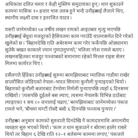
अधिकांश दलित चमार र केही मुस्लिम समुदायका हुन् । धान सुकाउने
काममा मासिक १० हजार भारु तलब हुने भन्दै उनीहरूलाई लैजाने थिए,
स्थानीय लक्ष्मी दास र इनरजित यादव ।
यसरी जानेमध्येका ५४ वर्षीय लखन रामको आइतबार मृत्यु भएपछि
उनीहरूलाई बँधुवा मजदुरको हैसियतमा काम गराउँदै यातनासमेत दिने गरेको
खुलेको छ । ‘बिहानदेखि राति अबेरसम्म काम गरेर फर्केपछि ओछ्यानमा
सुतेकै बखत काकाले ज्यान गुमाउनुपर्‍यो,’ भतिजा नरेश रामले बताए ।
लखनसहितका मजदुर पञ्जाबको समानामा रहेको मित्तल राइस सेलर
मिलमा कार्यरत थिए ।
दसैंलगत्तै हिँडेका उनीहरूलाई सुरुमा बरमझियाबाट म्याजिक गाडीमा राखेर
सप्तरीसित जोडिएको नेपाल–भारत सिमाना कुनौली पुर्‍याइएको थियो ।
बिहारको कुनौली बजारबाट टेम्पोमा निर्मली पुर्‍याएपछि त्यहाँ ६ दिनसम्म
राखियो । ‘त्यसपछि दुईतले बस ल्याए, त्यसमा नेपालकै विभिन्न ठाउँबाट
ल्याइएका १ सय ८० जनालाई चढाए,’ बरमझियाबाट जानेमध्येका पंकज
रामले भने, ‘बीचमा घण्टौं रोक्दै बस्दै ६ दिनपछि पञ्जाब पुर्‍याए ।’
उनीहरूका अनुसार कामको सुरुवाती दिनदेखि नै कामदारमाथि अमानवीय
व्यवहार सुरु भएको थियो । ‘काम त धान सुकाउने र बोरामा हालेर राख्ने
थियो तर बिहान ६ देखि राति १२–१ बजेसम्म काममा लगाए,’ पंकजले