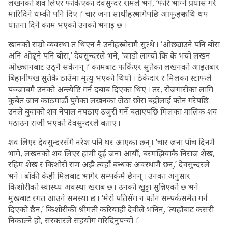
लखनको शव लिएर फर्किएका देवसुन्दर रामले भने, ‘फेरि भाग्ने प्रयास गरे
मारिदिने धम्की पनि दिए ।’ चार जना साथीहरू भागेपछि आफूहरूमाथि थप
यातना दिने काम भएको उनको भनाइ छ ।
खानको राम्रो व्यवस्था त थिएन नै उनीहरू बोरामै सुत्थे । ‘ओछ्याउने पनि बोरा
अनि ओढ्ने पनि बोरा,’ देवसुन्दरले भने, ‘जाडो लाग्यो कि के भयो लखन
ओछ्यानबाट उठ्नै सकेनन् ।’ कामबाट फर्किएर सुतेका लखनको आइतबार
बिहानीपख सुतेकै ठाउँमा मृत्यु भएको थियो । ठेकेदार र मिलका स्टाफले
पञ्जाबमै उनको अन्त्येष्टि गर्न दबाब दिएका थिए । तर, रोजगारीका लागि
कुबेत जान काठमाडौं पुगेका लखनका जेठा छोरा बद्रीलाई फोन गरेपछि
उनले बुवाको शव नेपाल नपठाए उजुरी गर्ने बताएपछि मिलका मालिक शव
पठाउन राजी भएको देवसुन्दरले बताए ।
शव लिएर देवसुन्दरसँगै नरेश पनि घर आएका छन् । ‘चार जना पाँच दिनमै
भागे, लखनको शव लिएर हामी दुई जना आयौं, बरमझियाकै निराज शेख,
रहिम शेख र किशोरी राम अझै त्यहाँ बन्धक अवस्थामै छन्,’ देवसुन्दरले
भने । बाँकी केही मिलबाट भागेर सम्पर्कमै छैनन् । उनका अनुसार
किशोरीको स्वास्थ्य अवस्था खराब छ । उनको खुट्टा सुन्निएको छ भने
मुखबाट रगत आउने समस्या छ । ‘मेरो पतिसँग न फोन सम्पर्कसमेत गर्न
दिएको छैन,’ किशोरीकी श्रीमती करियाही देवीले भनिन्, ‘त्यहाँबाट कसरी
निकाल्ने हो, सरकारले सहयोग गरिदिनुपर्‍यो ।’