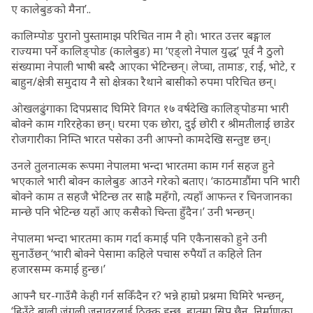
ए कालेबुङको मैना’..
कालिम्पोङ पुरानो पुस्तामाझ परिचित नाम नै हो। भारत उत्तर बङ्गाल
राज्यमा पर्ने कालिङ्पोङ (कालेबुङ) मा ‘एङ्लो नेपाल युद्ध’ पूर्व नै ठुलो
संख्यामा नेपाली भाषी बस्दै आएका भेटिन्छन्। लेप्चा, तामाङ, राई, भोटे, र
बाहुन/क्षेत्री समुदाय नै सो क्षेत्रका रैथाने बासीको रुपमा परिचित छन्।
ओखलढुंगाका दिपप्रसाद घिमिरे विगत १७ वर्षदेखि कालिङ्पोङमा भारी
बोक्ने काम गरिरहेका छन्। घरमा एक छाेरा, दुई छोरी र श्रीमतीलाई छाडेर
रोजगारीका निम्ति भारत पसेका उनी आफ्नो कामदेखि सन्तुष्ट छन्।
उनले तुलनात्मक रूपमा नेपालमा भन्दा भारतमा काम गर्न सहज हुने
भएकाले भारी बोक्न कालेबुङ आउने गरेको बताए। ‘काठमाडौंमा पनि भारी
बोक्ने काम त सहजै भेटिन्छ तर साह्रै महँगो, त्यहाँ आफन्त र चिनजानका
मान्छे पनि भेटिन्छ यहाँ आए कसैको चिन्ता हुँदैन।’ उनी भन्छन्।
नेपालमा भन्दा भारतमा काम गर्दा कमाई पनि एकैनासको हुने उनी
सुनाउँछन् ‘भारी बोक्ने पेसामा कहिले पचास रुपैयाँ त कहिले तिन
हजारसम्म कमाई हुन्छ।’
आफ्नै घर-गाउँमै केही गर्न सकिँदैन र? भन्ने हाम्रो प्रश्नमा घिमिरे भन्छन्,
‘हिउँदे बाली जंगली जनावरलाई ठिक्क हुन्छ, हातमा सिप छैन, निर्माणका