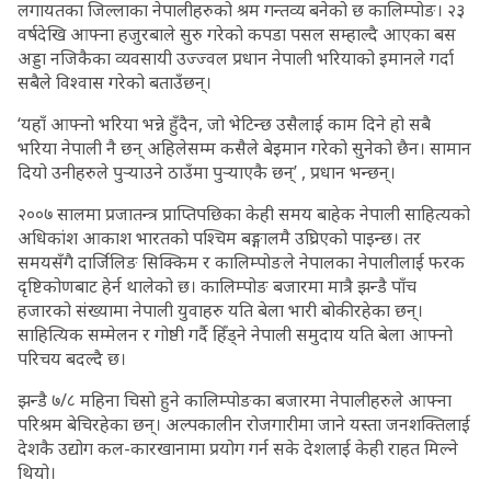
लगायतका जिल्लाका नेपालीहरुको श्रम गन्तव्य बनेको छ कालिम्पोङ। २३
वर्षदेखि आफ्ना हजुरबाले सुरु गरेको कपडा पसल सम्हाल्दै आएका बस
अड्डा नजिकैका व्यवसायी उज्ज्वल प्रधान नेपाली भरियाको इमानले गर्दा
सबैले विश्वास गरेको बताउँछन्।
‘यहाँ आफ्नो भरिया भन्ने हुँदैन, जो भेटिन्छ उसैलाई काम दिने हो सबै
भरिया नेपाली नै छन् अहिलेसम्म कसैले बेइमान गरेको सुनेको छैन। सामान
दियो उनीहरुले पुर्‍याउने ठाउँमा पुर्‍याएकै छन्’ , प्रधान भन्छन्।
२००७ सालमा प्रजातन्त्र प्राप्तिपछिका केही समय बाहेक नेपाली साहित्यको
अधिकांश आकाश भारतको पश्चिम बङ्गालमै उघ्रिएको पाइन्छ। तर
समयसँगै दार्जिलिङ सिक्किम र कालिम्पोङले नेपालका नेपालीलाई फरक
दृष्टिकोणबाट हेर्न थालेको छ। कालिम्पोङ बजारमा मात्रै झन्डै पाँच
हजारको संख्यामा नेपाली युवाहरु यति बेला भारी बोकीरहेका छन्।
साहित्यिक सम्मेलन र गोष्ठी गर्दै हिँड्ने नेपाली समुदाय यति बेला आफ्नो
परिचय बदल्दै छ।
झन्डै ७/८ महिना चिसो हुने कालिम्पोङका बजारमा नेपालीहरुले आफ्ना
परिश्रम बेचिरहेका छन्। अल्पकालीन रोजगारीमा जाने यस्ता जनशक्तिलाई
देशकै उद्योग कल-कारखानामा प्रयोग गर्न सके देशलाई केही राहत मिल्ने
थियो।