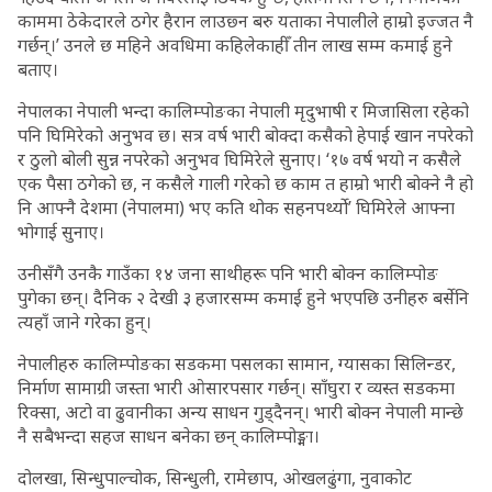
काममा ठेकेदारले ठगेर हैरान लाउछ्न बरु यताका नेपालीले हाम्रो इज्जत नै
गर्छन्।’ उनले छ महिने अवधिमा कहिलेकाहीँ तीन लाख सम्म कमाई हुने
बताए।
नेपालका नेपाली भन्दा कालिम्पोङका नेपाली मृदुभाषी र मिजासिला रहेको
पनि घिमिरेको अनुभव छ। सत्र वर्ष भारी बोक्दा कसैको हेपाई खान नपरेको
र ठुलो बोली सुन्न नपरेको अनुभव घिमिरेले सुनाए। ‘१७ वर्ष भयो न कसैले
एक पैसा ठगेको छ, न कसैले गाली गरेको छ काम त हाम्रो भारी बोक्ने नै हो
नि आफ्नै देशमा (नेपालमा) भए कति थोक सहनपर्थ्यो’ घिमिरेले आफ्ना
भोगाई सुनाए।
उनीसँगै उनकै गाउँका १४ जना साथीहरू पनि भारी बोक्न कालिम्पोङ
पुगेका छन्। दैनिक २ देखी ३ हजारसम्म कमाई हुने भएपछि उनीहरु बर्सेनि
त्यहाँ जाने गरेका हुन्।
नेपालीहरु कालिम्पोङका सडकमा पसलका सामान, ग्यासका सिलिन्डर,
निर्माण सामाग्री जस्ता भारी ओसारपसार गर्छन्। साँघुरा र व्यस्त सडकमा
रिक्सा, अटो वा ढुवानीका अन्य साधन गुड्दैनन्। भारी बोक्न नेपाली मान्छे
नै सबैभन्दा सहज साधन बनेका छन् कालिम्पोङ्मा।
दोलखा, सिन्धुपाल्चोक, सिन्धुली, रामेछाप, ओखलढुंगा, नुवाकोट