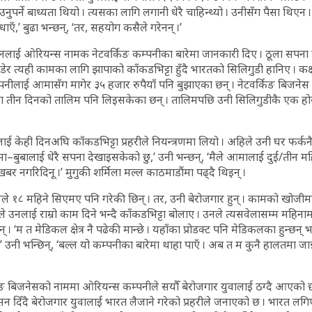
ाउनुपर्ने बाध्यता थियो । त्यसका लागि लगानी धेरै चाहिन्थ्यो । उनीसँग पैसा थिए
एँ,’ बुढा भन्छन्, ‘तर, सहयोग कसैले गरेनन् ।’
उनलाई ओरियन्स नामक नेटवर्किङ कम्पनीका बारेमा जानकारी दिए । ठूला सपना 
ाडेर त्यही कामका लागि झापाको काँकडभिट्टा हुँदै भारतको सिलिगुडी हानिए । क
नीलाई आमासँग मागेर ३५ हजार रुपैयाँ पनि बुझाएका छन् । नेटवर्किङ बिजने
मा तीन दिनको तालिम पनि लिइसकेका छन् । तालिमपछि उनी सिलिगुडीकै एक होस
ई केही दिनअघि काँकडभिट्टा प्रहरीले नियन्त्रणमा लियो । अहिले उनी घर फर्कनै म
आमा–बुबालाई धेरै सपना देखाइसकेको छु,’ उनी भन्छन्, ‘मैले आमालाई दुई/तीन म
र नगरिदिनू ।’ मुगुकी शर्मिला मल्ल काठमाडौंमा पढ्दै थिइन् ।
े १८ महिने सिएमए पनि गरेकी छिन् । तर, उनी बेरोजगार हुन् । कामको खोजीमा 
े उनलाई राम्रो काम दिने भन्दै काँकडभिट्टा बोलाए । उनले त्यसवेलासम्म महिन
‘म त मेडिकल क्षेत्र नै पढेकी मान्छे । यहाँका प्रोडक्ट पनि मेडिकलका हुन्छन् भन्ने 
ँ,’ उनी भन्छिन्, ‘बल्ल यो कम्पनीका बारेमा थाहा पाएँ । अब त म कुनै हालतमा जान्न
िङ बिजनेसको नाममा ओरियन्स कम्पनीले सयौँ बेरोजगार युवालाई ठग्दै आएको 
दिँदै बेरोजगार युवालाई भारत लैजाने गरेको प्रहरीले जनाएको छ । भारत लग