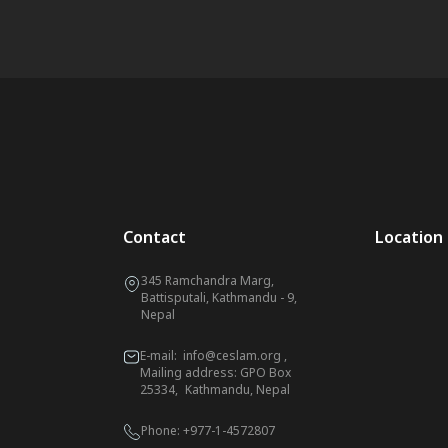
Contact
Location
345 Ramchandra Marg,
Battisputali, Kathmandu - 9,
Nepal
E-mail:
info@ceslam.org
,
Mailing address: GPO Box
25334, Kathmandu, Nepal
Phone:
+977-1-4572807