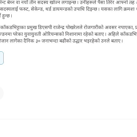
न्ट बेच्न वा नयाँ तीन सदस्य खोज्न लगाइन्छ । उनीहरूले पैसा तिरेर आफ्नो त
को सदस्यलाई फस्र्ट, सेकेन्ड, थर्ड डायमन्डको उपाधि दिइन्छ । यसका लागि क्रमश
 हुन्छ ।
 काँकडभिट्टाका प्रमुख डिएसपी राजेन्द्र पोखरेलले रोजगारीको अवसर नपाएका, फ्
्डनमा परेका युवायुवती ओरियन्सको निशानामा रहेको बताए । अहिले काँकडभिट
जान लागेका दैनिक ३० जनाभन्दा बढीको उद्धार भइरहेको उनले बताए ।