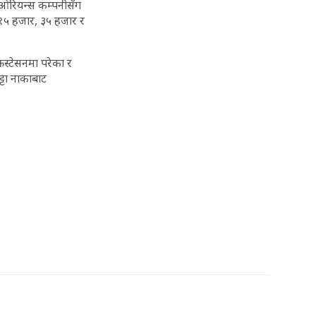
ह ओरियन्स कम्पनीसँग
ः १५ हजार, ३५ हजार र
रस्टेसनमा परेका र
्टा नाकाबाट