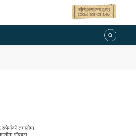
जार रुपैयाँको लगानीमा
म्तीमा पाँचवटा