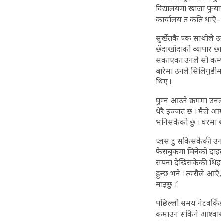
विद्यालयमा खाजा पुर्‍य
कार्यालय त कति धाएँ–धा
सुर्खेतकै एक साथीले 
छँदाखाँदाको व्यापार छ
सकाएका उनले सो कम्प
बारेमा उनले सिलिगुडी
थिए ।
घुम्न आउने क्रममा उनला
धेरै इज्जत छ । मैले 
भनिसकेको छु । घरमा खब
प्लस टु सकिसकेकी उनल
फेसबुकमा चिनेको दाइल
सपना देखिसकेकी थिइन् । 
हुन्छ भने । त्यसैले आए
माझ्छु ।’
पछिल्लो समय नेटवर्क
कमाउन सकिने आश्वासन 