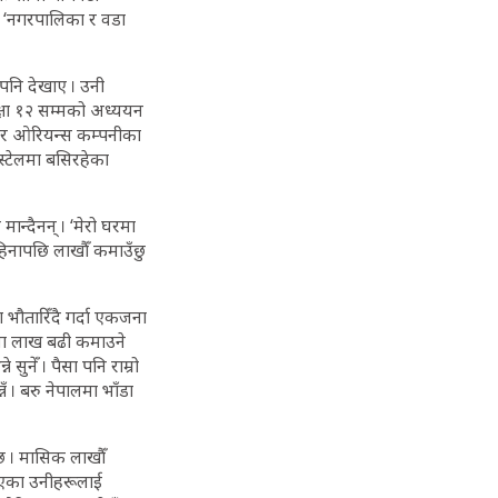
न । ‘नगरपालिका र वडा
पनि देखाए । उनी
क्षा १२ सम्मको अध्ययन
स र ओरियन्स कम्पनीका
्टेलमा बसिरहेका
ान्दैनन् । ‘मेरो घरमा
हिनापछि लाखौँ कमाउँछु
भौतारिँदै गर्दा एकजना
ामा लाख बढी कमाउने
सुनेँ । पैसा पनि राम्रो
ँ । बरु नेपालमा भाँडा
छ । मासिक लाखौँ
िएका उनीहरूलाई