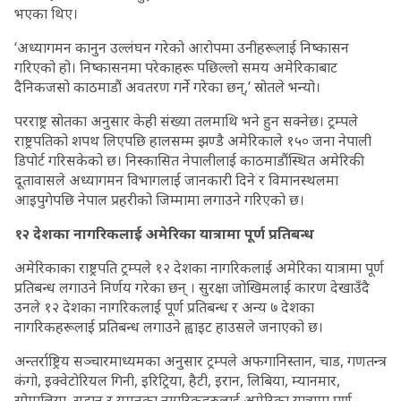
भएका थिए।
‘अध्यागमन कानुन उल्लंघन गरेको आरोपमा उनीहरूलाई निष्कासन
गरिएको हो। निष्कासनमा परेकाहरू पछिल्लो समय अमेरिकाबाट
दैनिकजसो काठमाडौं अवतरण गर्ने गरेका छन्,’ स्रोतले भन्यो।
परराष्ट्र स्रोतका अनुसार केही संख्या तलमाथि भने हुन सक्नेछ। ट्रम्पले
राष्ट्रपतिको शपथ लिएपछि हालसम्म झण्डै अमेरिकाले १५० जना नेपाली
डिपोर्ट गरिसकेको छ। निस्कासित नेपालीलाई काठमाडौंस्थित अमेरिकी
दूतावासले अध्यागमन विभागलाई जानकारी दिने र विमानस्थलमा
आइपुगेपछि नेपाल प्रहरीको जिम्मामा लगाउने गरिएको छ।
१२ देशका नागरिकलाई अमेरिका यात्रामा पूर्ण प्रतिबन्ध
अमेरिकाका राष्ट्रपति ट्रम्पले १२ देशका नागरिकलाई अमेरिका यात्रामा पूर्ण
प्रतिबन्ध लगाउने निर्णय गरेका छन् । सुरक्षा जोखिमलाई कारण देखाउँदै
उनले १२ देशका नागरिकलाई पूर्ण प्रतिबन्ध र अन्य ७ देशका
नागरिकहरूलाई प्रतिबन्ध लगाउने ह्वाइट हाउसले जनाएको छ।
अन्तर्राष्ट्रिय सञ्चारमाध्यमका अनुसार ट्रम्पले अफगानिस्तान, चाड, गणतन्त्र
कंगो, इक्वेटोरियल गिनी, इरिट्रिया, हैटी, इरान, लिबिया, म्यानमार,
सोमालिया, सुडान र यमनका नागरिकहरुलाई अमेरिका यात्रामा पूर्ण