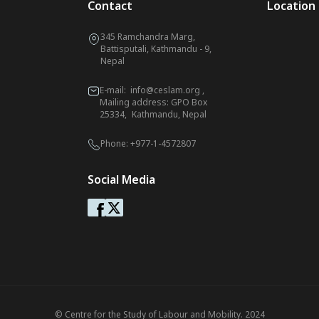
Contact
Location
345 Ramchandra Marg,
Battisputali, Kathmandu - 9,
Nepal
E-mail:
info@ceslam.org
,
Mailing address: GPO Box
25334, Kathmandu, Nepal
Phone:
+977-1-4572807
Social Media
© Centre for the Study of Labour and Mobility. 2024