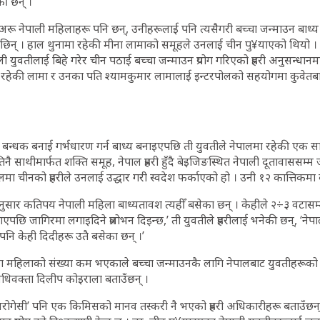
की छन् ।
रू नेपाली महिलाहरू पनि छन्, उनीहरूलाई पनि त्यसैगरी बच्चा जन्माउन बाध्
की छिन् । हाल थुनामा रहेकी मीना लामाको समूहले उनलाई चीन पु¥याएको थियो । उ
 युवतीलाई बिहे गरेर चीन पठाई बच्चा जन्माउन प्रयोग गरिएको प्रहरी अनुसन्धान
र रहेकी लामा र उनका पति श्यामकुमार लामालाई इन्टरपोलको सहयोगमा कुवेतबाट
न्धक बनाई गर्भधारण गर्न बाध्य बनाइएपछि ती युवतीले नेपालमा रहेकी एक सा
तिनै साथीमार्फत शक्ति समूह, नेपाल प्रहरी हुँदै बेइजिङस्थित नेपाली दूतावाससम
ा चीनको प्रहरीले उनलाई उद्धार गरी स्वदेश फर्काएको हो । उनी १२ कात्तिकमा का
ुसार कतिपय नेपाली महिला बाध्यतावश त्यहीँ बसेका छन् । केहीले २÷३ वटासम
ाएपछि जागिरमा लगाइदिने प्रलोभन दिइन्छ,’ ती युवतीले प्रहरीलाई भनेकी छन्, ‘नेप
पनि केही दिदीहरू उतै बसेका छन् ।’
मा महिलाको संख्या कम भएकाले बच्चा जन्माउनकै लागि नेपालबाट युवतीहरूको
धिवक्ता दिलीप कोइराला बताउँछन् ।
सरोगेसी’ पनि एक किमिसको मानव तस्करी नै भएको प्रहरी अधिकारीहरू बताउँछन