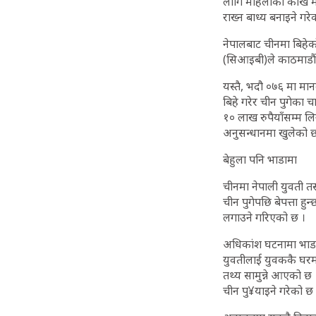
लागि महिलाको कोख मात्र
राख्न बाध्य बनाइने गरे
नेपालबाट चीनमा बिहेको
(सिआइबी)ले काठमाडौंक
यस्तै, भदौ ०७६ मा मान
बिहे गरेर चीन पुगेका
१० लाख रुपैयाँसम्म लिन
अनुसन्धानमा खुलेको छ
बेहुला पनि भाडामा
चीनमा नेपाली युवती तस
चीन पुगेपछि बेपत्ता हु
लगाउने गरिएको छ ।
अधिकांश घटनामा भाडाका
युवतीलाई युवककै घरमा
तथ्य सामुन्ने आएको छ 
चीन पु¥याइने गरेको छ 