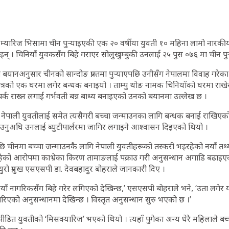
ँदै म्यारिज भिसामा चीन पुऱ्याइएकी एक २० वर्षीया युवती १० महिना लामो नार
िइन् । चिनियाँ युवकसँग बिहे गराएर सोलुखुम्बुकी उनलाई २५ पुस ०७६ मा चीन पु
को बयानअनुसार चीनको सान्दोङ प्रान्तमा पुऱ्याएपछि उनीसँग नेपालमा विवाह गरेक
षेत्रको एक घरमा लगेर बन्धक बनाइयो । ताम्पु थोङ नामक चिनियाँको घरमा राखे
पर्क राख्न लगाई गर्भवती बन्न बाध्य बनाइएको उनको बयानमा उल्लेख छ ।
नेपाली युवतीलाई समेत त्यसैगरी बच्चा जन्माउनका लागि बन्धक बनाई राखिएको
उनुअघि उनलाई ब्युटीपार्लरमा जागिर लगाइने आश्वासन दिइएको थियो ।
पछि चीनमा बच्चा जन्माउनकै लागि नेपाली युवतीहरूको तस्करी भइरहेको नयाँ तथ
हेको आरोपमा काभ्रेका किरण तामाङलाई पक्राउ गरी अनुसन्धान अगाडि बढाइएको
ुरो प्रमुख एसएसपी डा. देवबहादुर बोहराले जानकारी दिए ।
याँ नागरिकसँग बिहे गरेर लगिएको देखिन्छ,’ एसएसपी बोहराले भने, ‘उता लगेर
 गरिएको अनुसन्धानमा देखिन्छ । विस्तृत अनुसन्धान सुरु भएको छ ।’
ीडित युवतीको ‘मिसक्यारिज’ भएको थियो । त्यहाँ पुगेका अन्य धेरै महिलाले बच