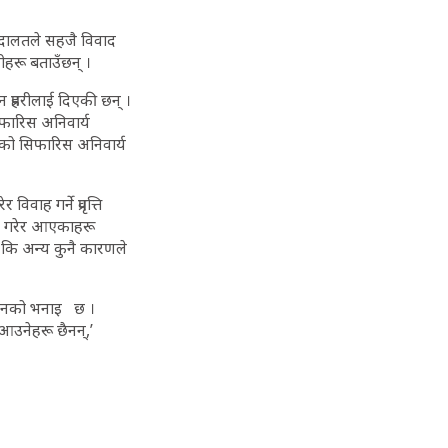
अदालतले सहजै विवाद
ीहरू बताउँछन् ।
्रहरीलाई दिएकी छन् ।
फारिस अनिवार्य
हको सिफारिस अनिवार्य
ाह गर्ने प्रवृत्ति
िहे गरेर आएकाहरू
ो कि अन्य कुनै कारणले
े उनको भनाइ छ ।
 आउनेहरू छैनन्,’