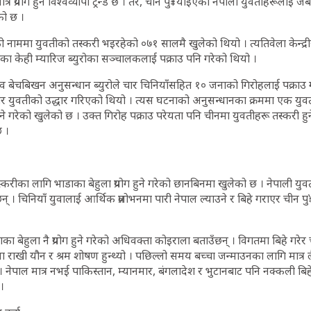
 प्रयोग हुने विश्वव्यापी ट्रेन्ड छ । तर, चीन पु¥याइएका नेपाली युवतीहरूलाई जबर
को छ ।
 नाममा युवतीको तस्करी भइरहेको ०७१ सालमै खुलेको थियो । त्यतिवेला केन्द्री
ा केही म्यारिज ब्युरोका सञ्चालकलाई पक्राउ पनि गरेको थियो ।
व बेचबिखन अनुसन्धान ब्युरोले चार चिनियाँसहित १० जनाको गिरोहलाई पक्राउ ग
 चार युवतीको उद्धार गरिएको थियो । त्यस घटनाको अनुसन्धानका क्रममा एक युव
े गरेको खुलेको छ । उक्त गिरोह पक्राउ परेयता पनि चीनमा युवतीहरू तस्करी हुने
 ।
्करीका लागि भाडाका बेहुला प्रयोग हुने गरेको छानबिनमा खुलेको छ । नेपाली युव
न्छन् । चिनियाँ युवालाई आर्थिक प्रलोभनमा पारी नेपाल ल्याउने र बिहे गराएर चीन
 बेहुला नै प्रयोग हुने गरेको अधिवक्ता कोइराला बताउँछन् । विगतमा बिहे गरे
 राखी यौन र श्रम शोषण हुन्थ्यो । पछिल्लो समय बच्चा जन्माउनका लागि मात्र
। नेपाल मात्र नभई पाकिस्तान, म्यानमार, बंगलादेश र भुटानबाट पनि नक्कली बि
।