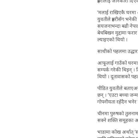
प्रहरीलाई जानकारी दिए
‘मलाई राखिएकै घरमा अ
युवतीले प्रहरीसँग भने
सयजनाभन्दा बढी नेपाली
बेचबिखन मुद्दामा फरा
ल्याइएको थियो ।
साथीको पहलमा उद्धार
आफूलाई गाउँको घरमा ब
सम्पर्क गरेकी थिइन् । 
थियो । दूतावासको पहलम
पीडित युवतीले बताएअन
छन् । ‘एउटा बच्चा जन्म
गोपनीयता रहँदैन भनेर 
चीनमा पुरुषको तुलना
सक्ने शक्ति समूहका अ
भाडामा कोख अर्थात् ‘