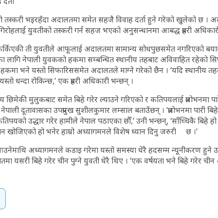
दर्ता
 तस्करी भइरहँदा अदालतमा समेत सहजै विवाह दर्ता हुने गरेको खुलेको छ । 
गिरोहलाई युवतीको तस्करी गर्न सहज भएको अनुसन्धानमा आबद्ध प्रहरी अधिकार
फर्किएकी ती युवतीले आफूलाई अदालतमा सामान्य सोधपुछसमेत नगरिएको बयान प
का लागि नेपाली युवकको हकमा सम्बन्धित स्थानीय तहबाट अविवाहित रहेको सि
हकमा भने यस्तो सिफारिससमेत अदालतले माग्ने गरेको छैन । ‘यदि स्थानीय त
यस्तो धन्दा रोकिन्छ,’ एक प्रहरी अधिकारी भन्छन् ।
छिमेकी मुलुकबाट समेत बिहे गरेर ल्याउने गरिएको र कतिपयलाई प्रलोभनमा पारेर विव
ेपाली दूतावासका उपप्रमुख सुशीलकुमार लम्साल बताउँछन् । ‘प्रलोभनमा पारी ब
तिपयको उद्धार गरेर हामीले नेपाल पठाएका छौँ,’ उनी भन्छन्, ‘साँच्चिकै बिहे ह
न खोजिएको हो भनेर हाम्रो अध्यागमनले विशेष ध्यान दिनु जरुरी छ ।’
उनेमाथि अध्यागमनले कडाइ गरेमा यस्तो समस्या धेरै हदसम्म न्यूनीकरण हुन
ा यसरी बिहे गरेर चीन पुग्ने युवती धेरै थिए । ‘एक वर्षयता भने बिहे गरेर चीन