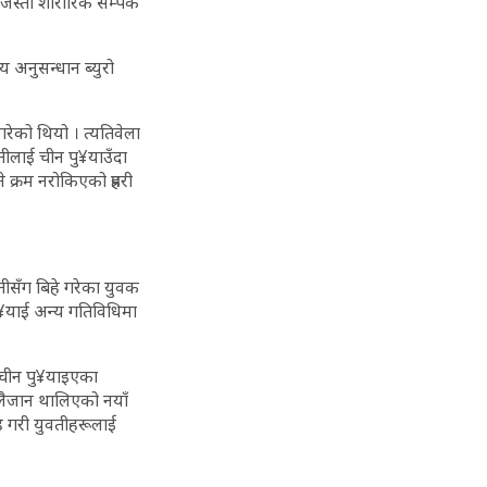
्जस्ती शारीरिक सम्पर्क
य अनुसन्धान ब्युरो
रेको थियो । त्यतिवेला
तीलाई चीन पु¥याउँदा
 क्रम नरोकिएको प्रहरी
तीसँग बिहे गरेका युवक
 पु¥याई अन्य गतिविधिमा
र चीन पु¥याइएका
 लैजान थालिएको नयाँ
हे गरी युवतीहरूलाई