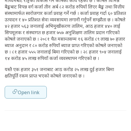
माध्यमबाट राष्ट्रको विकास गर्ने कोषको कार्य रहेको छ । कोषले विभिन्न
बैङ्कबाट विपन्न वर्ग कर्जा तीन अर्ब ८२ करोड रुपियाँ लिएर बैङ्क तथा वित्तीय
संस्थामार्फत स्वरोजगार कर्जा प्रवाह गर्ने गर्छ । कर्जा प्रवाह गर्दा ६० प्रतिशत
उत्पादन र ४० प्रतिशत सेवा व्यवसायमा लगानी गर्नुपर्ने सम्झौता छ । कोषले
४२ हजार ५६३ जनालाई अभिमुखीकरण तालिम, आठ हजार ४४० लाई
सिपमूलक र संस्थागत छ हजार ७५७ अनुशिक्षण तालिम प्रदान गरिएको
कोषले जनाएको छ । २०८१ चैत मसान्तसम्म १६ करोड ८९ लाख ७० हजार
ब्याज अनुदान र ८० करोड रुपियाँ ब्याज प्राप्त गरिएको कोषले जनाएको
छ । ८१ हजार ५५५ जनालाई बिमा गरिएको छ । २८ हजार ९०४ जनालाई
१४ करोड ४५ लाख रुपियाँ कर्जा व्यवस्थापन गरिएको छ ।
यस्तै एक हजार ३५१ जनाबाट आठ करोड २५ लाख दुई हजार बिमा
क्षतिपूर्ति रकम प्राप्त भएको कोषले जनाएको छ ।
Open link