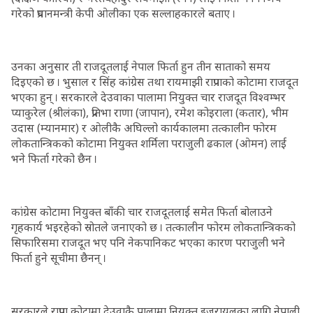
गरेको प्रधानमन्त्री केपी ओलीका एक सल्लाहकारले बताए ।
उनका अनुसार ती राजदूतलाई नेपाल फिर्ता हुन तीन साताको समय
दिइएको छ । भुसाल र सिंह कांग्रेस तथा रायमाझी राप्रपाको कोटामा राजदूत
भएका हुन् । सरकारले देउवाका पालामा नियुक्त चार राजदूत विश्वम्भर
प्याकुरेल (श्रीलंका), प्रतिभा राणा (जापान), रमेश कोइराला (कतार), भीम
उदास (म्यानमार) र ओलीकै अघिल्लो कार्यकालमा तत्कालीन फोरम
लोकतान्त्रिकको कोटामा नियुक्त शर्मिला पराजुली ढकाल (ओमन) लाई
भने फिर्ता गरेको छैन ।
कांग्रेस कोटामा नियुक्त बाँकी चार राजदूतलाई समेत फिर्ता बोलाउने
गृहकार्य भइरहेको स्रोतले जनाएको छ । तत्कालीन फोरम लोकतान्त्रिकको
सिफारिसमा राजदूत भए पनि नेकपानिकट भएका कारण पराजुली भने
फिर्ता हुने सूचीमा छैनन् ।
सरकारले राप्रपा कोटामा देउवाकै पालामा नियुक्त इजरायलका लागि नेपाली