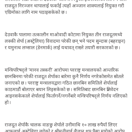
राजदूत निरञ्जन थापालाई फर्काई त्यहाँ अञ्जान शाक्यलाई नियुक्त गरी
एग्रिमोका लागि नाम पठाइसकेको छ ।
देउवाकै पालामा तत्कालीन माओवादी कोटामा नियुक्त तीन राजदूतमध्ये
लक्की शेर्पा (अस्ट्रेलिया) विवादमा परेकी छन् भने पदम सुन्दास (बहराइन)
र यमुनाथ लम्साल (डेनमार्क) लाई यथावत् राख्ने तयारी सरकारको छ ।
मन्त्रिपरिषद्ले ‘मानव तस्करी’ आरोपमा परराष्ट्र मन्त्रालयको आन्तरिक
छानबिनमा परेकी राजदूत शेर्पाका बारेमा कुनै निर्णय नगरेकोसमेत स्रोतले
जनाएको छ । परराष्ट्र मन्त्रालयद्वारा गठित छानबिन समितिले शेर्पालाई
काठमाडौंं बोलाएर बयान लिइसकेको छ । समितिबाट छानबिन प्रतिवेदन
आइनसकेकाले शेर्पालाई फिर्तागर्ने/नगर्नेबारे मन्त्रिपरिषद्ले निर्णय नलिएको
हो ।
राजदूत शेर्पाकै चालक वाङछु शेर्पाले उनीमाथि १० लाख रुपैयाँ लिएर
आफूलाई अस्ट्रेलिया लगेको र श्रीमतीलाई लैजान थप पैसा मागेको आरोप