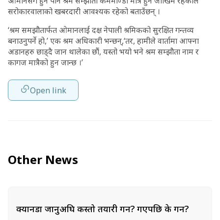
ओमानसँग हुने पनि श्रम सम्झौता कर्ममाण्डी मात्रै हुने जोखिम रहेकाले
सरोकारवालाको खबरदारी आवश्यक रहेको बताउँछन् ।
‘श्रम समझौतार्फत ओमानलाई दक्ष नेपाली श्रमिकको सुरक्षित गन्तव्य
बनाउनुपर्ने हो,’ एक श्रम अधिकारी भन्छन्,‘तर, हामीले वार्तामा आफ्ना
अडानहरु छाड्दै जान थालेका छौं, यस्तो भयो भने श्रम सम्झौता नाम र
कागज मात्रैको हुन जान्छ ।’
Open link
Other News
क्यानडा जानुअघि कस्तो तयारी गर्ने? गएपछि के गर्ने?