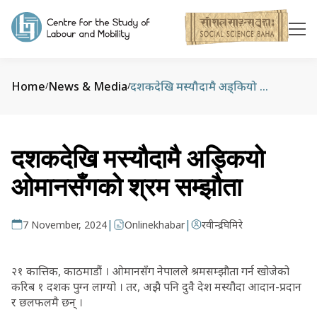
Home
News & Media
दशकदेखि मस्यौदामै अड्कियो ओमानसँगको श्रम सम्झौता
/
/
दशकदेखि मस्यौदामै अड्कियो
ओमानसँगको श्रम सम्झौता
|
|
7 November, 2024
Onlinekhabar
रवीन्द्र घिमिरे
२१ कात्तिक, काठमाडौं । ओमानसँग नेपालले श्रमसम्झौता गर्न खोजेको
करिब १ दशक पुग्न लाग्यो । तर, अझै पनि दुवै देश मस्यौदा आदान-प्रदान
र छलफलमै छन् ।