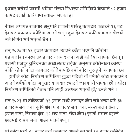
बुधबार बसेको प्रवासी श्रमिक संख्या निर्धारण समितिको बैठकले ५२ हजार
कामदारलाई कोरियामा ल्याउने भएको हो ।
नेपाल लगायत रोजगार अनुमति प्रणाली मार्फत् कामदार पठाउने १६ वटा
देशबाट कामदार कोरिया आउने छन् । कुन देशबाट कति कामदार लैजाने
भन्ने निर्णय भने भएको छैन ।
सन् २०२० मा ५६ हजार कामदार ल्याउने कोटा भएपनि कोरोना
महामारीका कारण ३० हजार ९ सय ९ जना अझै कोरिया आएका छैनन् ।
प्रवासी मजदुर युनियनका अध्यक्ष उदय राईका अनुसार कोरोनाका कारण
बाँकी रहेको कोटा कामदार कोरियापछि नयाँ कोटा सुरु हुने जनाएका छन्
। ‘हामीले कोटा निर्धारण समितिमा बुझ्दा पहिलो यो वर्षको कोटा सकाउने र
आउने वर्षको कोटा अनुसार कामदार ल्याउने जानकारी पाएका छौं । कोटा
निर्धारण समितिको बैठक पनि त्यही छलफल भएको हो,’ उनले भने ।
सन् २०२१ मा तोकिएको ५२ हजार मध्ये उत्पादन क्षेत्रमा सबै भन्दा बढि ३७
हजार ७ सय जना, कृषि क्षेत्रमा ६ हजार ४ सय जना, मत्स्यपालन क्षेत्रमा ३
हजार जना, निर्माण क्षेत्रमा १८ सय जना, सेवा क्षेत्रमा (पुरानो समान बटुल्ने
छान्नेमा) १ सय जना आउन पाउने छन् ।
यो कोटा मध्ये ४० हजार नयाँ कामदार आउने हुन् भने १२ हजार कमिटेड