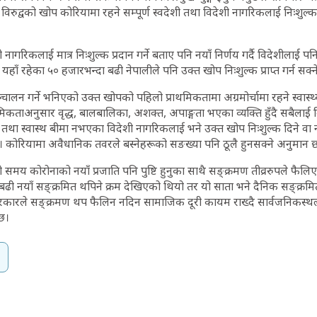
रुद्वको खोप कोरियामा रहने सम्पूर्ण स्वदेशी तथा विदेशी नागरिकलाई निःशुल्क प
गरिकलाई मात्र निःशुल्क प्रदान गर्ने बताए पनि नयाँ निर्णय गर्दै विदेशीलाई प
हाँ रहेका ५० हजारभन्दा बढी नेपालीले पनि उक्त खोप निःशुल्क प्राप्त गर्न सक्न
लन गर्ने भनिएको उक्त खोपको पहिलो प्राथमिकतामा अग्रमोर्चामा रहने स्वास्थ्
ाथमिकताअनुसार वृद्ध, बालबालिका, अशक्त, अपाङ्गता भएका व्यक्ति हुँदै सबैलाई
तथा स्वास्थ बीमा नभएका विदेशी नागरिकलाई भने उक्त खोप निःशुल्क दिने वा नदि
 कोरियामा अवैधानिक तवरले बस्नेहरूको सङख्या पनि ठूलै हुनसक्ने अनुमान 
लो समय कोरोनाको नयाँ प्रजाति पनि पुष्टि हुनुका साथै सङ्क्रमण तीव्ररुपले फैल
ढी नयाँ सङ्क्रमित थपिने क्रम देखिएको थियो तर यो साता भने दैनिक सङ्क्रम
कारले सङ्क्रमण थप फैलिन नदिन सामाजिक दूरी कायम राख्दै सार्वजनिकस्थलम
 छ।