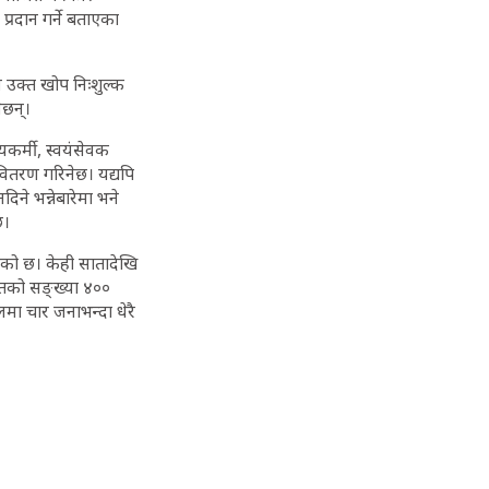
्रदान गर्ने बताएका
नि उक्त खोप निःशुल्क
ेछन्।
यकर्मी, स्वयंसेवक
 वितरण गरिनेछ। यद्यपि
ने भन्नेबारेमा भने
छ।
िएको छ। केही सातादेखि
ितको सङ्ख्या ४००
ा चार जनाभन्दा धेरै