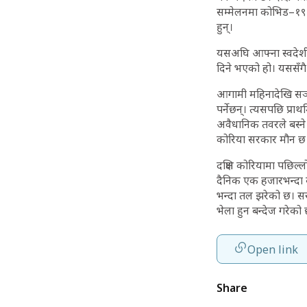
सम्मेलनमा कोभिड–१९ वि
हुन्।
यसअघि आफ्ना स्वदेशी ना
दिने भएको हो। यससँगै य
आगामी महिनादेखि सञ्चा
पर्नेछन्। त्यसपछि प्र
अवैधानिक तवरले बस्ने 
कोरिया सरकार मौन छ।
दक्षिण कोरियामा पछिल्
दैनिक एक हजारभन्दा ब
भन्दा तल झरेको छ। सर
भेला हुन बन्देज गरेको
Open link
Share