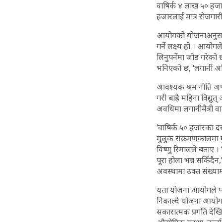
वाषिर्क ४ लाख ५० हजार 
हजारलाई मात्र रोजगारी 
आयोगको योजनाअनुसार नि
गर्ने लक्ष्य हो । आय
लिनुपर्नेमा जोड गरेको छ
भनिएको छ, ‘लगानी अभि
आवश्यक श्रम नीति अपनाइ
गरी बाह्रै महिना विद्य
अवधिमा लगानीमैत्री व
‘वाषिर्क ५० हजारका द
मुलुक संक्रमणकालमा गु
विष्णु रिमालले बताए ।
पूरा होला भन्न सकिँदैन
अवस्थामा उक्त संख्यामा
यता योजना आयोगले पनि
निकाल्दै योजना आयोग
सकारात्मक प्रगति देख