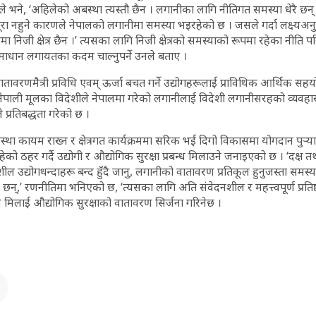
ले भने, ‘अहिलेको अबस्था त्यस्तौ छैन । लगानीका लागि नीतिगत समस्या धेरै 
पूरा नहुने कारणले नेपालको लगानीमा समस्या भइरहेको छ । जसले गर्दा लक्ष्यअ
तामा निजी क्षेत्र छैन ।’ त्यसका लागि निजी क्षेत्रको समस्याको रूपमा रहेका नीति पर
समाधान लगायतका कदम चाल्नुपर्ने उनले बताए ।
वरणमैत्री प्रविधि एवम् ऊर्जा बचत गर्ने उद्योगहरूलाई प्राविधिक आर्थिक सहयोग
ेपाली मूलका विदेशीले नेपालमा गरेको लगानीलाई विदेशी लगानीसरहको व्यवहार
प्रतिबद्धता गरेको छ ।
यवस्था कायम राख्न र क्षेत्रगत कार्यक्रममा सरिक भई दिगो विकासमा योगदान पुर्‍याउ
हेको ठहर गर्दै उद्योगी र औद्योगिक सुरक्षा प्रबन्ध मिलाउने जनाइएको छ । ‘दक्ष 
नशील उद्योगधन्दाहरू बन्द हुँदै जानु, लगानीको वातावरण प्रतिकूल हुनुजस्ता समस्
न्,’ रणनीतिमा भनिएको छ, ‘त्यसका लागि अति संवेदनशील र महत्त्वपूर्ण प्रति
रबन्ध मिलाई औद्योगिक सुरक्षाको वातावरण सिर्जना गरिनेछ ।