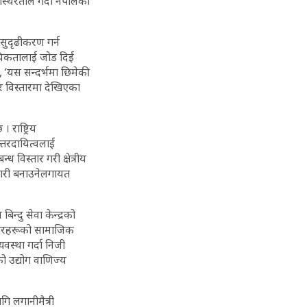
थिरतालेे गर्दा नेपालको
ई सुदृढीकरण गर्न
वसायिकतालाई जोड दिई
छ, ‘यस सन्दर्भमा छिमेकी
र विस्तारमा देखिएका
राष्ट्रिय
त्तरदायित्वलाई
ध विस्तार गरी क्षेत्रीय
वकारी बनाउनेलगायत
िन्दु सेवा केन्द्रको
मदारहरूको सामाजिक
वस्था गर्दा निजी
को उद्योग वाणिज्य
ि लगानीमैत्री