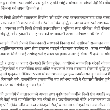
युवा रोजगारका लागि तयार हुने भए पनि राष्ट्रिय योजना आयोगले तेह्रौं त्रिवर्
सिर्जना गर्ने लक्ष्य लिएको छ ।
जी क्षेत्रमैत्री वातावरण सिर्जना गरी उद्योगधन्दा कलकारखानाबाट उक्त संख्य
ोगले त्यसका लागि भारत र चीनले गरेको आर्थिक वृद्धि र उपलब्ध बजारको सम्भा
 । ‘त्यसका लागि निजी क्षेत्रको उत्तरदायित्व र भूमिका स्पष्ट गरिनेछ,’ तेह्रौं य
वृद्धि गर्न सहकारी र फाइनान्सको प्रभावकारी रूपमा परिचालन गरिनेछ ।’
ने, निजी क्षेत्रको नियमनकारी संस्थाको विकास गर्ने, उद्योगको सञ्चालन गर्न प
ुत् आपूर्तिलगायतका अन्य सेवा उपलब्ध गराइने योजनामा उल्लेख छ । उक्त रणनीतिल
ातावरण सिर्जना भई उद्योगहरूले १ लाख ५० हजारजनालाई रोजगारी दाबी आयोग
रले १ लाख ५० हजार रोजगारी सिर्जना हुनेछ,’ आयोगले सार्वजनिक गरेको योजना
जि्ररहेको र राजनीतिक इच्छाशक्ति नभएकाले उक्त संख्यामा रोजगारी वृद्धि हु
 ‘हाम्रो मुलुकमा नीतिगत रूपमा घोषणा भएका कुराहरू कार्यान्वयन हुन सकेका छै
,’ रिमालले भने, ‘राजनीतिक इच्छाशक्ति भए त्योभन्दा बढी नै रोजगारी सिर्जना ह
 रोजगारी सिर्जना हुन सक्दैन ।’
 लगानीमैत्री वातावरणको अभाव तथा पूर्वाधारको कमीले निजी क्षेत्र अगाडि बढ
ले केही नयाँ रणनीतिसमेत तय गरेको छ । ‘उदारीकरणको नीति अवलम्बनका प्रा
िए पनि दीर्घकालीन बनाउन सकिएको छैन,’ योजनामा भनिएको छ । यस क्षेत्रको