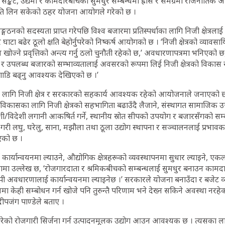
ा सङ्कट, उद्यमी र कामदारबीचको सुमधुर सम्बन्धमा ह्रास र समग्रमा राजनीतिक अस्
षित गति लिन सकेको ठहर योजना आयोगले गरेको छ ।
ङ्गठनको सदस्यता प्राप्त गरेपछि विश्व बजारमा प्रतिस्पर्धाका लागि निजी क्षेत्रला
 घाटा बढेर ठूलो क्षति बेहोर्नुपरेको निष्कर्ष आयोगको छ । ‘निजी क्षेत्रको व्या
्षण खोज्ने प्रवृत्तिको अन्त्य गर्नु ठलो चुनौती रहेको छ,’ अवधारणापत्रमा भनिएको 
ि र उपलब्ध बजारको सम्भाव्यतालाई अवसरको रूपमा लिई निजी क्षेत्रको विकास 
गाडि बढ्नु आवश्यक देखिएको छ ।’
लागि निजी क्षेत्र र सरकारको सहकार्य आवश्यक रहेको आयोजनाले जनाएको छ । 
र विकासका लागि निजी क्षेत्रको सहभागिता बढाउँदै लैजाने, संस्थागत सामाजिक उ
वदेशी/विदेशी लगानी आकषिर्त गर्ने, स्थानीय स्रोत सीपको उपयोग र बजारसँगको सम्बन्
गरी लघु, घरेलु, साना, मझौला तथा ठूला उद्योग स्थापना र सञ्चालनलाई प्रभा
एको छ ।
ई कार्यान्वयनमा ल्याउने, औद्योगिक क्षेत्रहरूको व्यवस्थापनमा सुधार ल्याइने, एकल ब
जनामा उल्लेख छ, ‘रोजगारदाता र श्रमिकबीचको सम्बन्धलाई सुमधुर बनाउन का
्यापी अवधारणालाई कार्यान्वयनमा ल्याइनेछ ।’ सरकारले योजना बनाउँदा र बजेट व्य
यमा केही सम्बोधन गर्न खोजे पनि तुरुन्तै परिणाम भने देख्न सकिने अवस्था नरहे
दीपजंग पाण्डेले बताए ।
को रोजगारी सिर्जना गर्न उत्पादनमूलक उद्योग आउन आवश्यक छ । त्यसका लाग