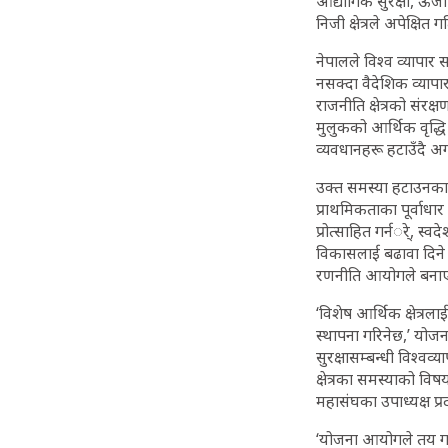
औद्योगिक सुरक्षा, ऊर्ज
निजी क्षेत्रले अपेक्
नेपालले विश्व व्यापार स
नसक्दा वैदेशिक व्यापार
राजनीति क्षेत्रको संरक
मुलुकको आर्थिक वृद्ध
व्यवधानहरू हटाउँदै अ
उक्त समस्या हटाउनका 
प्राथमिकताका पूर्वाधा
प्रोत्साहित गर्नर्े, स्
विकासलाई बढावा दिने 
रणनीति आयोगले बना
‘विशेष आर्थिक क्षेत्रला
स्थापना गरिनेछ,’ यो
सुरक्षासम्बन्धी विश्वव
क्षेत्रका समस्याको विष
महासंघका उपाध्यक्ष प्र
‘योजना आयोगले तय गरे