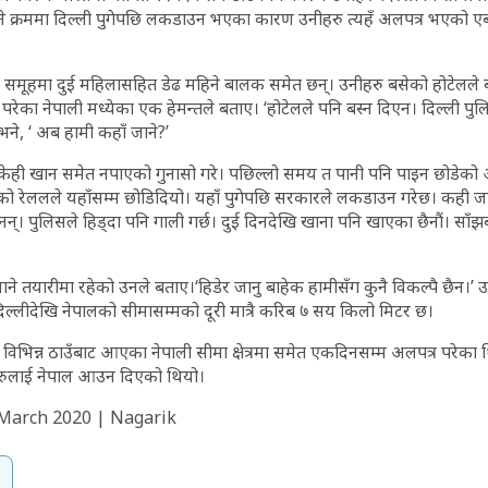
ने क्रममा दिल्ली पुगेपछि लकडाउन भएका कारण उनीहरु त्यहँ अलपत्र भएको ए
ा समूहमा दुई महिलासहित डेढ महिने बालक समेत छन्। उनीहरु बसेको होटेलले 
रेका नेपाली मध्येका एक हेमन्तले बताए। ‘होटेलले पनि बस्न दिएन। दिल्ली प
भने, ‘ अब हामी कहाँ जाने?’
 केही खान समेत नपाएको गुनासो गरे। पछिल्लो समय त पानी पनि पाइन छोडेको अर
ो रेललले यहाँसम्म छोडिदियो। यहाँ पुगेपछि सरकारले लकडाउन गरेछ। कही ज
दैनन्। पुलिसले हिड्दा पनि गाली गर्छ। दुई दिनदेखि खाना पनि खाएका छैनौं। साँ
ाने तयारीमा रहेको उनले बताए।‘हिडेर जानु बाहेक हामीसँग कुनै विकल्पै छैन।’
।दिल्लीदेखि नेपालको सीमासम्मको दूरी मात्रै करिब ७ सय किलो मिटर छ।
िभिन्न ठाउँबाट आएका नेपाली सीमा क्षेत्रमा समेत एकदिनसम्म अलपत्र परेका
ीहरुलाई नेपाल आउन दिएको थियो।
 March 2020 | Nagarik