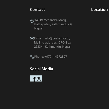
Contact
Location
345 Ramchandra Marg,
Battisputali, Kathmandu - 9,
Nepal
E-mail:
info@ceslam.org
,
Mailing address: GPO Box
25334, Kathmandu, Nepal
Phone:
+977-1-4572807
Social Media