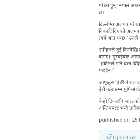
परेका हुन्। नेपाल आउ
छ।
दिल्लीमा अलपत्र परेक
निकालिदिएको अलपत्र प
त्यहँ जाउ भन्छ।’ उनले 
उनीहरुले दुई दिनदेखि
बताए। ‘मुम्बईबाट आएक
‘ होटेलले पनि बस्न दिँ
पाइदैन।’
आफूहरु हिडेरै नेपाल ज
हेरौं कहासम्म पुगिन्छ
केही दिनअघि भारतको व
अन्तिमपल्ट भन्दै उन
published on: 26
Open link