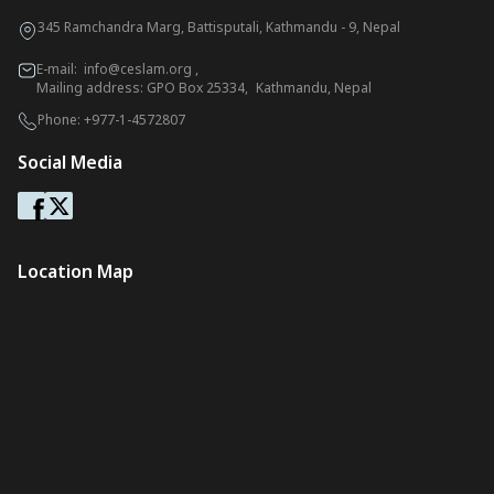
345 Ramchandra Marg, Battisputali, Kathmandu - 9, Nepal
E-mail:
info@ceslam.org
,
Mailing address: GPO Box 25334, Kathmandu, Nepal
Phone:
+977-1-4572807
Social Media
Location Map