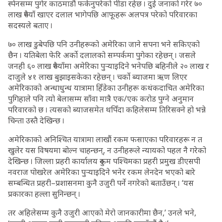
स्पेनसम्म पुगेर काठमाडौं फर्कनुपरेको पीडा रहेछ । दुई जनाको गरेर ७०
लाख रुपैयाँ खाएर दलाल भागेपछि आफूहरू अलपत्र परेको परिवारका
सदस्यले बताए ।
७० लाख डुबेपछि पनि उनीहरूको अमेरिका जाने सपना भने सकिएको
छैन । यतिबेला फेरि अर्को दलालको सम्पर्कमा पुगेका रहेछन् । जसले
जनही ६० लाख रुपैयाँमा अमेरिका पुर्‍याइदिने भनेपछि बहिनीले २० लाख र
दाजुले ४१ लाख बुझाइसकेका रहेछन् । चर्को ब्याजमा ऋण लिएर
अमेरिकाको अन्धाधुन्ध यात्रामा हिँडेका उनीहरू कथंकदाचित अमेरिका
पुगिहाले पनि त्यो बेलासम्म साँवा मात्रै एक/एक करोड पुग्ने अनुमान
परिवारको छ । त्यसको ब्याजसमेत थपिँदा कहिलेसम्म तिरिसक्ने हो भन्ने
चिन्ता उस्तै देखिन्छ ।
अमेरिकाको अनिश्चित यात्रामा लाखौं रकम फसाएका परिवारहरू न त
खुलेर यस विषयमा बोल्न चाहन्छन्, न उनीहरूले न्यायको पहल नै गरेको
देखिन्छ । जिल्ला प्रहरी कार्यालय रुकुम पश्चिमका प्रहरी प्रमुख डीएसपी
नवराज पोखरेल अमेरिका पुर्‍याइदिने भनेर रकम लेनदेन भएको बारे
सम्बन्धित प्रहरी–प्रशासनमा कुनै उजुरी पर्ने नगरेको बताउँछन् । ‘यस
प्रकारका हल्ला सुनिन्छन् ।
तर अहिलेसम्म कुनै उजुरी आएको मेरो जानकारीमा छैन,’ उनले भने,