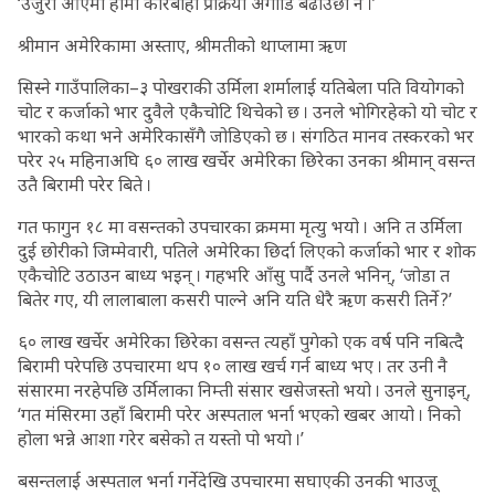
‘उजुरी आएमा हामी कारबाही प्रक्रिया अगाडि बढाउँछौं नै ।’
श्रीमान अमेरिकामा अस्ताए, श्रीमतीको थाप्लामा ऋण
सिस्ने गाउँपालिका–३ पोखराकी उर्मिला शर्मालाई यतिबेला पति वियोगको
चोट र कर्जाको भार दुवैले एकैचोटि थिचेको छ । उनले भोगिरहेको यो चोट र
भारको कथा भने अमेरिकासँगै जोडिएको छ । संगठित मानव तस्करको भर
परेर २५ महिनाअघि ६० लाख खर्चेर अमेरिका छिरेका उनका श्रीमान् वसन्त
उतै बिरामी परेर बिते ।
गत फागुन १८ मा वसन्तको उपचारका क्रममा मृत्यु भयो । अनि त उर्मिला
दुई छोरीको जिम्मेवारी, पतिले अमेरिका छिर्दा लिएको कर्जाको भार र शोक
एकैचोटि उठाउन बाध्य भइन् । गहभरि आँसु पार्दै उनले भनिन्, ‘जोडा त
बितेर गए, यी लालाबाला कसरी पाल्ने अनि यति धेरै ऋण कसरी तिर्ने ?’
६० लाख खर्चेर अमेरिका छिरेका वसन्त त्यहाँ पुगेको एक वर्ष पनि नबित्दै
बिरामी परेपछि उपचारमा थप १० लाख खर्च गर्न बाध्य भए । तर उनी नै
संसारमा नरहेपछि उर्मिलाका निम्ती संसार खसेजस्तो भयो । उनले सुनाइन्,
‘गत मंसिरमा उहाँ बिरामी परेर अस्पताल भर्ना भएको खबर आयो । निको
होला भन्ने आशा गरेर बसेको त यस्तो पो भयो ।’
बसन्तलाई अस्पताल भर्ना गर्नेदेखि उपचारमा सघाएकी उनकी भाउजू