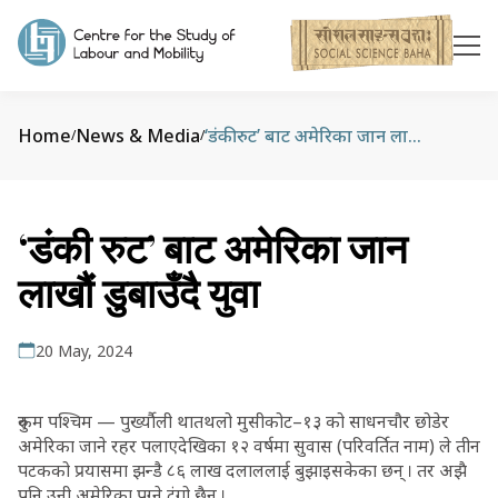
Home
News & Media
‘डंकी रुट’ बाट अमेरिका जान लाखौं डुबाउँदै युवा
/
/
‘डंकी रुट’ बाट अमेरिका जान
लाखौं डुबाउँदै युवा
20 May, 2024
रुकुम पश्चिम — पुर्ख्यौली थातथलो मुसीकोट–१३ को साधनचौर छोडेर
अमेरिका जाने रहर पलाएदेखिका १२ वर्षमा सुवास (परिवर्तित नाम) ले तीन
पटकको प्रयासमा झन्डै ८६ लाख दलाललाई बुझाइसकेका छन् । तर अझै
पनि उनी अमेरिका पुग्ने टुंगो छैन ।