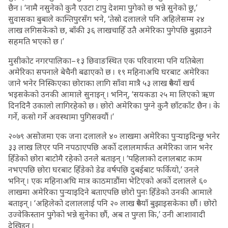
छैन । ‘नामै नसुनेको कुनै एउटा टापु देशमा पुगेको छ भन्ने सुनेको छु,’
सुवासका बुबाले कान्तिपुरसँग भने, ‘तेस्रो दलालले पनि अहिलेसम्म २४
लाख लगिसकेको छ, बाँकी ३६ लाखचाहिँ उतै अमेरिका पुगेपछि बुझाउने
सहमति भएको छ ।’
मुसीकोट नगरपालिका–१३ छिवाङस्थित एक परिवारमा पनि यतिबेला
अमेरिका सपनाले बेचैनी बढाएको छ । १९ महिनाअघि घरबाट अमेरिका
जाने भनेर निस्किएका छोराका लागि साँवा मात्रै ५३ लाख रुपैयाँ खर्च
भइसकेको उनकी आमाले सुनाइन् । भनिन्, ‘सयकडा २५ मा लिएको ऋण
दिनदिनै उकालो लागिरहेको छ । छोरो अमेरिका पुग्ने कुनै छाँटकाँट छैन । के
गर्ने, कसो गर्ने अवस्थामा पुगिसक्यौं ।’
२०७९ असोजमा एक जना दलालले ४० लाखमा अमेरिका पुर्‍याइदिन्छु भनेर
३३ लाख लिएर पनि नपठाएपछि अर्को दलालमार्फत अमेरिका जान भनेर
हिँडेको छोरा बाटोमै रहेको उनले बताइन् । ‘पहिलाको दलालबाट काम
नभएपछि छोरा घरबाट हिँडेको डेढ वर्षपछि दुबईबाट फर्कियो,’ उनले
भनिन् । एक महिनाअघि मात्र काठमाडौंमा भेटिएको अर्को दलालले ६०
लाखमा अमेरिका पुर्‍याइदिने बताएपछि छोरो पुनः हिँडेको उनकी आमाले
बताइन् । ‘अहिलेको दलाललाई पनि २० लाख रुपैयाँ बुझाइसकेका छौं । छोरो
उज्वेकिस्तान पुगेको भन्ने सुनेका छौं, अब त पुग्ला कि,’ उनी आशावादी
देखिइन् ।