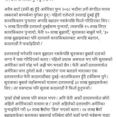
अवैध बाटो (डंकी रुट) हुँदै अमेरिका पुग्न २०६८ भदौमा उनी संगठित मानव
तस्करको सम्पर्कमा पुगेका हुन् । पहिलो एजेन्टले उनलाई दुबई हुँदै
काजकिस्तान पुर्‍याएर अगाडि बढाउन नसकेपछि फिर्ता गरिदिएका थिए ।
‘५ लाख दिएपछि दलालले दुबईसम्म पुर्‍यायो, त्यसपछि १५ लाख लिएर
काजकिस्तान पुर्‍यायो, फेरि १० लाख बुझायौं,’ सुवासका बाबुले भने, ‘३०
लाख बुझाइसक्दा पनि दलालले काजकिस्तानबाट अगाडि बढाएन,
काठमाडौं नै फर्काइदियो ।’
दलाललाई भनेजति रकम बुझाउन नसकेपछि सुवासका बुबाले दाङको
जग्गा नै पास गरिदिएको बताए । पहिलो प्रयास असफल भए पनि सुवासको
अमेरिका जाने मोह भने अझै भंग भएको छैन । फेरि अर्को दलालमार्फत
अमेरिका जान तुनेलो कसे । ‘क्याप्टेन’ नाम बताउने भारतका एक
दलालमार्फत फेरि काठमाडौंबाट दुबई–काजकिस्तान हुँदै टर्कीसम्म पुगे ।
सुवासका बुबाले यहाँसम्मको यात्रामा दलाललाई ३२ लाख बुझाइसकेका
थिए । तर यसपटक पनि सुवास काठमाडौं नै फिर्ता हुनुपर्‍यो ।
‘हाम्रो दोस्रो प्रयास पनि सफल भएन । अनि फेरि अर्को दलालमार्फत छोरो
अहिले अमेरिकाको यात्रामा छ ।’ उनले अहिलेको दलालसँग अमेरिका
पुर्‍याइदिने गरी ६० लाख रुपैयाँमा ‘डिल’ भएको बताए । २४ लाख रुपैयाँ
बुझाइसकेका सुवासका बुबालाई यतिबेला छोरो कहाँ पुग्यो भन्नेसम्म थाहा