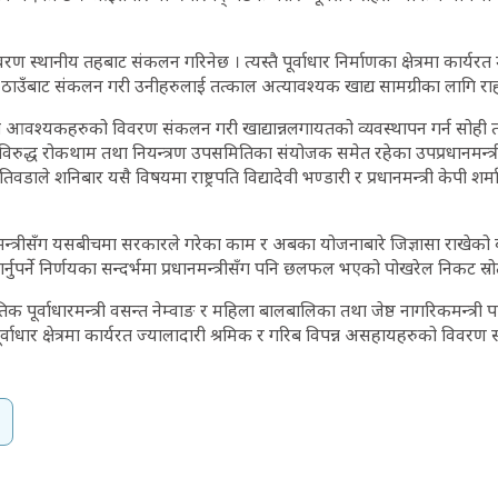
िवरण स्थानीय तहबाट संकलन गरिनेछ । त्यस्तै पूर्वाधार निर्माणका क्षेत्रमा कार्य
ठाउँबाट संकलन गरी उनीहरुलाई तत्काल अत्यावश्यक खाद्य सामग्रीका लागि र
ति आवश्यकहरुको विवरण संकलन गरी खाद्यान्नलगायतको व्यवस्थापन गर्न सोही त
िरुद्ध रोकथाम तथा नियन्त्रण उपसमितिका संयोजक समेत रहेका उपप्रधानमन्त्र
तिवडाले शनिबार यसै विषयमा राष्ट्रपति विद्यादेवी भण्डारी र प्रधानमन्त्री केपी श
दुबै मन्त्रीसँग यसबीचमा सरकारले गरेका काम र अबका योजनाबारे जिज्ञासा राखेक
 गर्नुपर्ने निर्णयका सन्दर्भमा प्रधानमन्त्रीसँग पनि छलफल भएको पोखरेल निकट स
पूर्वाधारमन्त्री वसन्त नेम्वाङ र महिला बालबालिका तथा जेष्ठ नागरिकमन्त्री प
पूर्वाधार क्षेत्रमा कार्यरत ज्यालादारी श्रमिक र गरिब विपन्न असहायहरुको विवर