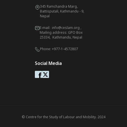
345 Ramchandra Marg,
Battisputali, Kathmandu - 9,
Nepal
E-mail:
info@ceslam.org
,
Mailing address: GPO Box
25334, Kathmandu, Nepal
Phone:
+977-1-4572807
Social Media
© Centre for the Study of Labour and Mobility. 2024