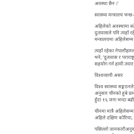
अवस्था छैन ।’
स्वास्थ्य मन्त्रालय भ
अहिलेको अवस्थामा कोरि
दुतावासले पनि त्यहाँ
मन्त्रालयमा अहिलेस
त्यहाँ रहेका नेपालीहरु
भने, ‘दुतावास र परारा
सहयोग गर्न हामी तयार छ
विश्वव्यापी असर
विश्व स्वास्थ्य सङ्गठन
अनुसार चीनको हुबे प्
हुँदा १६ जना भन्दा ब
चीनमा मात्रै अहिलेसम
अहिले दक्षिण कोरिया,
पछिल्लो जानकारीअनुस