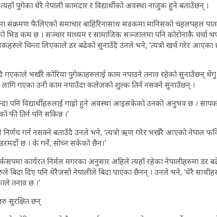
त्यहाँ पुगेका धेरै नेपाली कामदार र विद्यार्थीको अवस्था नाजुक हुने बताउँछन् ।
मा संक्रमण फैलिएको समाचार बाहिरिनासाथ सडकमा मानिसको चहलपहल पात
निसको भिड कम छ । सञ्चार माध्यम र सामाजिक सञ्जालमा पनि कोरोनाकै चर्चा भ
रुले चिन्ता लिएकाले डर बढेको सुनाउँदै उनले भने, ‘त्यत्रो खर्च गरेर आएका छौं
 गएकाले भर्खरै कोरिया पुगेकाहरुलाई काम नपाउने तनाव रहेको सुनाउँछन् थेंगु प्र
ागि गएका उनी काम नपाउँदा कलेजको शुल्क तिर्न नसक्ने सुनाउँछन् ।
भन्दा पनि विद्यार्थीहरुलाई गाह्रो हुने अवस्था आइसकेको उनको अनुभव छ । सापक
ो फी तिर्न पनि सकिन्न ।’
निर्णय गर्न नसक्ने बताउँदै उनले भने, ‘त्यत्रो ऋण गरेर भर्खरै आएको नेपाल फर्क
 डरमर्दो छ । के गर्ने, सोच्न सकेको छैन।’
कसपमा कार्यरत निर्मल मगरका अनुसार अहिले त्यहाँ रहेका नेपालीहरुमा डर 
ले बिदा दिए पनि धेरैजसो नेपालीले बिदा पाएका छैनन् । उनले भने, ‘धेरै साथीहर
काले तनाव छ ।’
ु सुरक्षित छन्