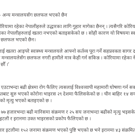
न्छ– अन्य मन्त्रालयसँग छलफल भएको छैन
यामा रहेका नेपालीहरुले उद्धारका लागि गुहार मागेका छैनन् । त्यसैगरि कोरिय
 रहेका नेपालीहरुलाई खतरा नभएको बताइसकेको छ । सोही कारण यो विषयमा स्
म्म छलफल भएको छैन।
लाई खतरा आइपरे स्वास्थ्य मन्त्रालयले आफ्नो कर्तव्य पूरा गर्ने सहप्रवक्ता साग
ष्ट्र मन्त्रालयलेसँग छलफल नगरी हामीले मात्र केही गर्न सकिन्न । कोरियामा रहे
ौँ ।’
ले एउटाभन्दा बढी क्षेत्रमा रोग फैलिए त्यसलाई विश्वव्यापी महामारी घोषणा गर्न स
रान्तबाट सुरु भएको कोरोना भाइरस २९ देशमा फैलिसकेको छ । चीन बाहिर १४ सय
ढीको मृत्यु भएको बताइएको छ ।
्म ७७ हजारभन्दा बढी मानिसमा संक्रमण र २५ सय जनाभन्दा बढीको मृत्यु भइस
 इटली र इरानमा उक्त भाइरसको प्रकोप फैलिएको छ ।
ार इटलीमा १५२ जनामा संक्रमण भएको पुष्टि भएको छ भने इरानमा ४३ संक्रम