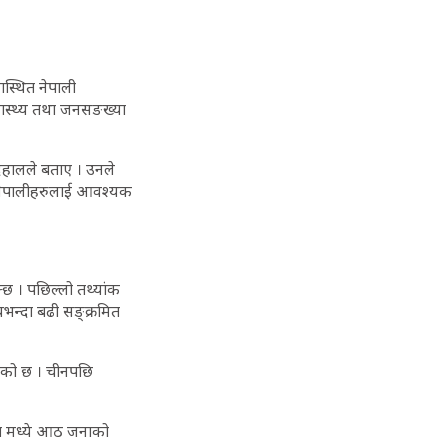
ास्थित नेपाली
वास्थ्य तथा जनसङख्या
र दहालले बताए । उनले
का नेपालीहरुलाई आवश्यक
क्छ । पछिल्लो तथ्यांक
भन्दा बढी सङ्क्रमित
केको छ । चीनपछि
ित मध्ये आठ जनाको