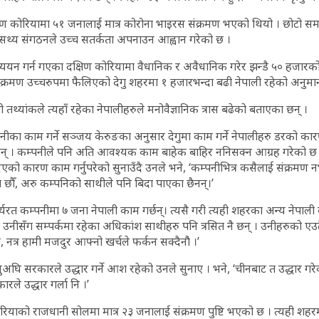
षिण कोरियामा ५१ जनालाई मात्र कोरोना भाइरस संक्रमण भएको थियो । छोटो स
ासथ्य संगठनले उच्च सतर्कता अपनाउन आह्वान गरेको छ ।
्ययन गर्न गएका दक्षिण कोरियामा वैधानिक र अवैधानिक गरेर झन्डै ५० हजारको
ंक्रमण उच्चरुपमा फैलिएको देगु शहरमा १ हजारभन्दा बढी नेपाली रहेको अनुम
दो तथ्यांकले त्यहाँ रहेका नेपालीहरुले मनोवैज्ञानिक त्रास बढेको बताएका छन् ।
ीका काम गर्ने सञ्जय केरुङका अनुसार देगुमा काम गर्ने नेपालीहरु डरको का
न् । कम्पनीले पनि अति आवश्यक काम बाहेक बाहिर ननिसक्न आग्रह गरेको छ
िएको कारण काम गर्नुपरेको सुनाउँदै उनले भने, ‘कम्पनीभित्र कसैलाई संक्रमण
छौँ, अरु कम्पनिको साथीले पनि बिदा पाएका छैनन्।’
यरत कम्पनीमा ७ जना नेपाली काम गर्छन्। त्यसै गरी त्यही शहरका अन्य नेपाल
। उनीसँग सम्पर्कमा रहेका अधिकांश साथीहरु पनि त्रसित नै छन् । उनीहरुको ए
ो, नत्र हामी मजदुर आफ्नो खर्चले फर्कन सक्दैनाै‌ं ।’
ुअघि सरकारले उद्धार गर्ने आश रहेको उनले सुनाए । भने, ‘चीनबाट त उद्धार गर
रले उद्धार गर्ला नि ।’
रियाको राजधानी सोलमा मात्र २३ जनालाई संक्रमण पुष्टि भएको छ । त्यही शहरम