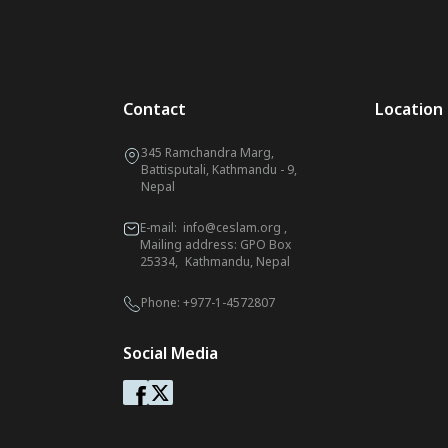
Contact
Location
345 Ramchandra Marg,
Battisputali, Kathmandu - 9,
Nepal
E-mail:
info@ceslam.org
,
Mailing address: GPO Box
25334, Kathmandu, Nepal
Phone:
+977-1-4572807
Social Media