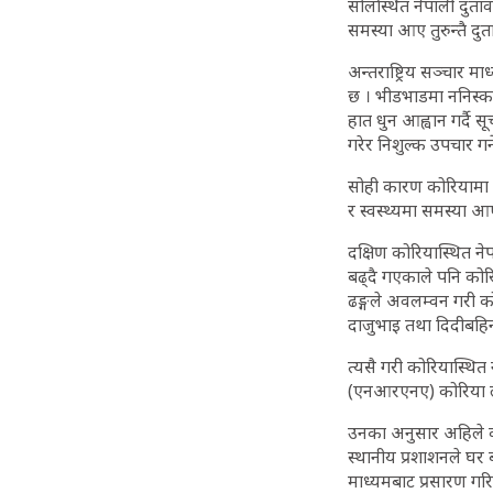
सोलस्थित नेपाली दुता
समस्या आए तुरुन्तै दु
अन्तराष्ट्रिय सञ्चार
छ । भीडभाडमा ननिस्कन 
हात धुन आह्वान गर्दै 
गरेर निशुल्क उपचार गर
सोही कारण कोरियामा र
र स्वस्थ्यमा समस्या आ
दक्षिण कोरियास्थित न
बढ्दै गएकाले पनि कोर
ढङ्गले अवलम्वन गरी क
दाजुभाइ तथा दिदीबहिन
त्यसै गरी कोरियास्थित
(एनआरएनए) कोरिया लगा
उनका अनुसार अहिले को
स्थानीय प्रशाशनले घर 
माध्यमबाट प्रसारण गर