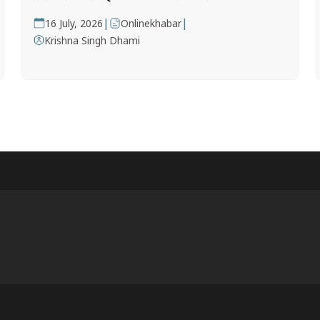
|
|
16 July, 2026
Onlinekhabar
Krishna Singh Dhami