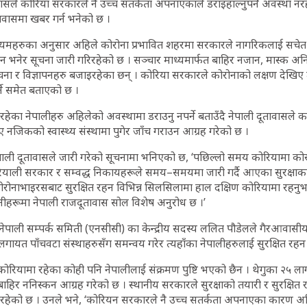
वासले कोरिया सरकारले नै उच्च सतर्कता अपनाएकाले डराइहाल्नुपर्ने अवस्था नर
तावासमा खबर गर्न भनेको छ ।
 माध्यमहरुका अनुसार अहिले कोरोना प्रभावित शहरमा सरकारले नागरिकलाई सचे
भनेर सूचना जारी गरिरहेको छ । सञ्चार माध्यमार्फत बाहिर नजान, मास्क अनिवार्
सूचना र विज्ञापनहरु बजाइरहेका छन् । कोरिया सरकारले कोरोनाको लक्षण देखिए
्ने समेत बताएको छ ।
हेका नेपालीहरु अहिलेको अवस्थामा डराउनु नपर्ने बताउँदै नेपाली दूतावासले क
ए नजिकको स्वास्थ्य संस्थामा पुगेर जाँच गराउन आग्रह गरेको छ ।
ेपाली दूतावासले जारी गरेको सूचनामा भनिएको छ, ‘पछिल्लो समय कोरियामा क
ियाली सरकार र सम्वद्ध निकायहरूले समय–समयमा जारी गर्दै आएका सुरक्षाका
ोरोनाभाइरसबाट सुरक्षित रहन विभिन्न सिलसिलामा हाल दक्षिण कोरियामा रहनुभए
ीहरूमा नेपाली राजदूतावास सोल विशेष अनुरोध छ ।’
 नेपाली सम्पर्क समिती (एनसीसी) का केन्द्रीय सदस्य ललित पौडेलले गैरआवासीय
यत पाँचवटा संस्थाहरुसँग समन्वय गरेर त्यहाँका नेपालीहरुलाई सुरक्षित रह
रियामा रहेका कोही पनि नेपालीलाई संक्रमण पुष्टि भएको छैन । थेगुका २५ 
बाहिर ननिस्कन आग्रह गरेको छ । स्थानीय सरकारले सुरक्षाको तयारी र सुरक्षित
िरहेको छ । उनले भने, ‘कोरियन सरकारले नै उच्च सतर्कता अपनाएका कारण अहिले