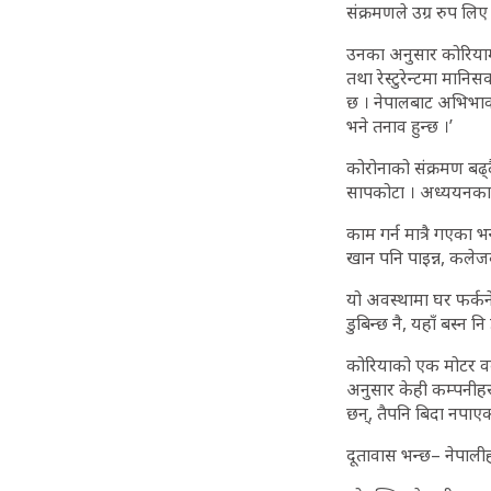
संक्रमणले उग्र रुप लिए 
उनका अनुसार कोरिया
तथा रेस्टुरेन्टमा मा
छ । नेपालबाट अभिभावकह
भने तनाव हुन्छ ।’
कोरोनाको संक्रमण बढ्दै
सापकोटा । अध्ययनका ल
काम गर्न मात्रै गएका 
खान पनि पाइन्न, कलेजक
यो अवस्थामा घर फर्कने 
डुबिन्छ नै, यहाँ बस्न नि
कोरियाको एक मोटर वर्
अनुसार केही कम्पनीहरु
छन्, तैपनि बिदा नपाए
दूतावास भन्छ– नेपालीहर