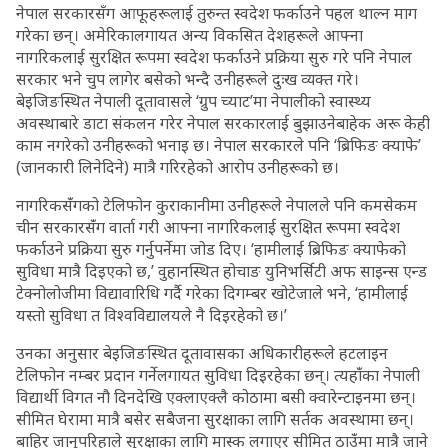
नेपाल सरकारसँग आफूहरूलाई तुरुन्त स्वदेश फर्काउने पहल थाल्न माग
गरेका छन्। अमेरिकालगायत अन्य विकसित देशहरूले आफ्ना
नागरिकलाई सुरक्षित रूपमा स्वदेश फर्काउने प्रक्रिया सुरु गरे पनि नेपाल
सरकार भने चुप लागेर बसेको भन्दै उनीहरूले दुःख व्यक्त गरे।
बेइजिङस्थित नेपाली दूतावासले ‘ग्रुप च्याट’मा नेपालीको स्वास्थ्य
अवस्थाबारे डाटा संकलन गरेर नेपाल सरकारलाई बुझाउनेबाहेक अरू केही
काम नगरेको उनीहरूको भनाइ छ। नेपाल सरकारले पनि ‘ब्रिफिङ क्याफे’
(जानकारी लिनेदिने) मात्रै गरिरहेको आरोप उनीहरूको छ।
नागरिकसँंगको टेलिफोन कुराकानीमा उनीहरूले नेपालले पनि कमसेकम
चीन सरकारसँंग वार्ता गरी आफ्ना नागरिकलाई सुरक्षित रूपमा स्वदेश
फर्काउने प्रक्रिया सुरु गर्नुपर्नेमा जोड दिए। ‘हामीलाई ब्रिफिङ क्याफेको
सुविधा मात्रै दिइएको छ,’ वुहानस्थित होचाङ युनिभर्सिटी अफ साइन्स एन्ड
टेक्नोलोजीमा विद्यावारिधि गर्दै गरेका दिगम्बर खोटेजाले भने, ‘हामीलाई
यस्तो सुविधा त विश्वविद्यालयले नै दिइरहेको छ।’
उनका अनुसार बेइजिङस्थित दूतावासका अधिकारीहरूले हटलाइन
टेलिफोन नम्बर प्रदान गर्नेलगायत सुविधा दिइरहेका छन्। त्यहाँंका नेपाली
विद्यार्थी विगत नौ दिनदेखि एक्लाएक्लै कोठामा बसी क्वारेन्टाइनमा छन्।
सीमित घेरामा मात्रै बसेर सबैजना सुरक्षाका लागि सर्तक अवस्थामा छन्।
बाहिर जानुपरिहाले सुरक्षाका लागि मास्क लगाएर सीमित ठाउँंमा मात्रै जाने