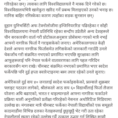
गरिरहेका छन्। त्यसका लागि विश्वविद्यालयले नै मास्क दिने गरेको छ।
विश्वविद्यालयभित्रै खानेकुरा खरिद गर्ने प्रबन्ध मिलाइएको उनको भनाइ छ।
मानिस बाहिर ननिस्केका कारण त्यहाँका सडक सुनसान छन्।
वुहान युनिभर्सिटी अफ टेक्नोलोजीमा इन्जिनियररिङ पढिरहेका र सोही
विश्वविद्यालयमा नेपाली प्रतिनिधि रहेका सन्दीप उप्रेतीले अन्य देशहरूले
चीन सरकारसँंग वार्ता गरी प्रोटोकलअनुसार प्रोसेसमा गएको मात्रै नभई
आफ्नो नागरिक फिर्ता नै गराइसकेको जनाए। अमेरिकालगायत केही
देशले आफ्ना नागरिक फिर्तासमेत लगिसकेको जानकारी गराउँदै उनले
चेकजाँंच गरी संक्रमित नभएको प्रमाणित भएपछि सुरक्षाका लागि
आफूहरूलाई पनि नेपाल फर्कने वातावरणका लागि पहल गरिदिन
सरकारसँंग माग राखे। चीनबाट संक्रमित नभएको प्रमाणित भएर स्वदेश
फर्केपछि पनि दुई हप्ता क्वारेन्टाइनमा बस्न तयार रहेको उनले सुनाए।
अमेरिकाले दुई सय ४० जनालाई स्वदेश फर्काइसकेको, फ्रान्सले शुक्रबार
फ्लाइट पठाउन लागेको, श्रीलंकाले आठ सय ६० विद्यार्थीलाई फिर्ता लैजान
योजना अघि बढाएको, भारत र थाइल्यान्डले आफ्ना नागरिक फर्काउने
प्रक्रिया थाली अनुमतिको प्रतीक्षा गरिरहेको नेसनल अथोरिटिज मिडियामा
उल्लेख छ। मंगलबार मात्रै चीनबाट फर्केका नेपाली विद्यार्थीको एक समूहले
काठमाडौंमा विभिन्न दलका नेताहरूलाई छुट्टाछुट्टै भेट गरी उता रहेका
नेपालीलाई खतरा रहेको उल्लेख गर्दै तत्काल उद्धार गर्न लिखित रूपमै